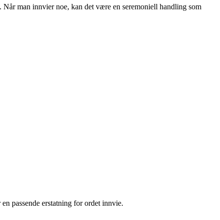
t. Når man innvier noe, kan det være en seremoniell handling som
 en passende erstatning for ordet innvie.