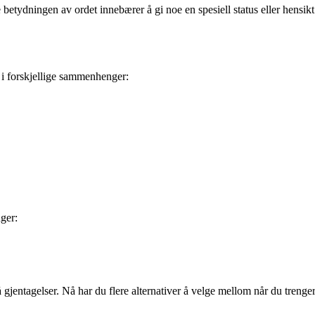
etydningen av ordet innebærer å gi noe en spesiell status eller hensik
e i forskjellige sammenhenger:
ger:
jentagelser. Nå har du flere alternativer å velge mellom når du trenger