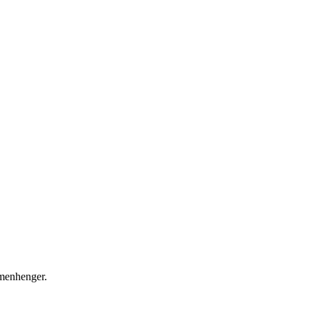
mmenhenger.