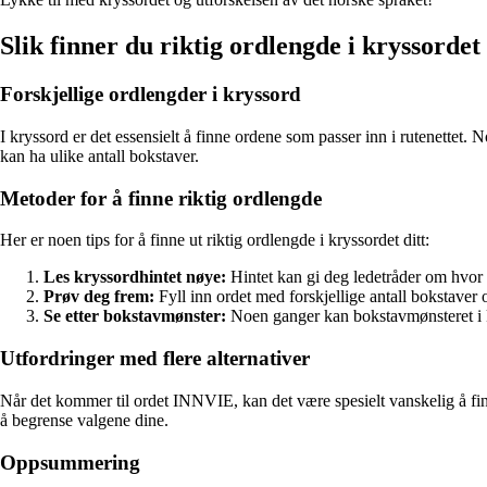
Slik finner du riktig ordlengde i kryssordet 
Forskjellige ordlengder i kryssord
I kryssord er det essensielt å finne ordene som passer inn i rutenette
kan ha ulike antall bokstaver.
Metoder for å finne riktig ordlengde
Her er noen tips for å finne ut riktig ordlengde i kryssordet ditt:
Les kryssordhintet nøye:
Hintet kan gi deg ledetråder om hvor
Prøv deg frem:
Fyll inn ordet med forskjellige antall bokstaver
Se etter bokstavmønster:
Noen ganger kan bokstavmønsteret i k
Utfordringer med flere alternativer
Når det kommer til ordet INNVIE, kan det være spesielt vanskelig å finne 
å begrense valgene dine.
Oppsummering