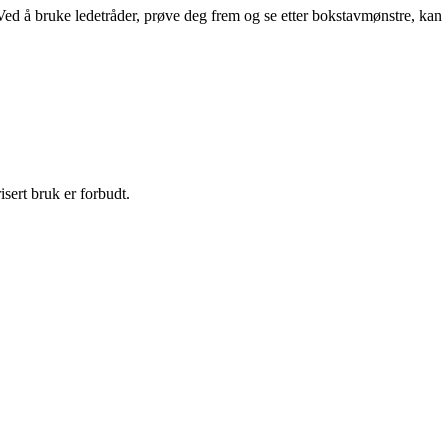
 Ved å bruke ledetråder, prøve deg frem og se etter bokstavmønstre, kan
sert bruk er forbudt.