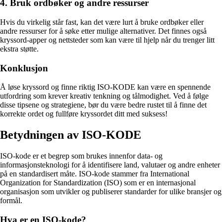
4. Bruk ordbøker og andre ressurser
Hvis du virkelig står fast, kan det være lurt å bruke ordbøker eller
andre ressurser for å søke etter mulige alternativer. Det finnes også
kryssord-apper og nettsteder som kan være til hjelp når du trenger litt
ekstra støtte.
Konklusjon
Å løse kryssord og finne riktig ISO-KODE kan være en spennende
utfordring som krever kreativ tenkning og tålmodighet. Ved å følge
disse tipsene og strategiene, bør du være bedre rustet til å finne det
korrekte ordet og fullføre kryssordet ditt med suksess!
Betydningen av ISO-KODE
ISO-kode er et begrep som brukes innenfor data- og
informasjonsteknologi for å identifisere land, valutaer og andre enheter
på en standardisert måte. ISO-kode stammer fra International
Organization for Standardization (ISO) som er en internasjonal
organisasjon som utvikler og publiserer standarder for ulike bransjer og
formål.
Hva er en ISO-kode?