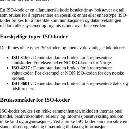
En ISO-kode er en alfanumerisk kode bestående av bokstaver og tall
som brukes for å representere en spesifikk enhet eller enhetstype. ISO-
koder brukes for å forenkle kommunikasjonen og datautvekslingen
mellom ulike systemer og organisasjoner over hele verden.
Forskjellige typer ISO-koder
Det finnes ulike typer ISO-koder, og noen av de vanligste inkluderer:
ISO 3166
: Denne standarden brukes for å representere
landskoder. For eksempel er NO ISO-koden for Norge.
ISO 4217
: Denne standarden brukes for å representere
valutakoder. For eksempel er NOK ISO-koden for den norske
kronen.
ISO 8601
: Denne standarden brukes for å representere dato- og
tidsformater.
Bruksområder for ISO-koder
ISO-koder brukes i en rekke sammenhenger, inkludert internasjonal
handel, bankvirksomhet, reiseliv, og informasjonsutveksling mellom
ulike land og organisasjoner. Ved å bruke ISO-koder kan man sikre en
standardisert og enhetlig tilnærming til data og informasjon.