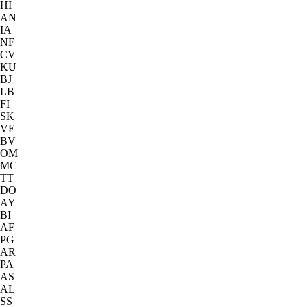
HI
AN
IA
NF
CV
KU
BJ
LB
FI
SK
VE
BV
OM
MC
TT
DO
AY
BI
AF
PG
AR
PA
AS
AL
SS