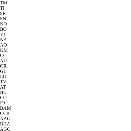
TM
TI
SR
SN
NO
BO
VI
NA
AQ
KM
CC
AU
OR
GL
LO
TV
AT
BE
CO
IO
BAM
CCK
AAG
BHA
AGO