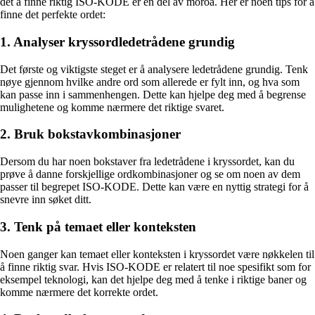
det å finne riktig ISO-KODE er en del av moroa. Her er noen tips for å
finne det perfekte ordet:
1. Analyser kryssordledetrådene grundig
Det første og viktigste steget er å analysere ledetrådene grundig. Tenk
nøye gjennom hvilke andre ord som allerede er fylt inn, og hva som
kan passe inn i sammenhengen. Dette kan hjelpe deg med å begrense
mulighetene og komme nærmere det riktige svaret.
2. Bruk bokstavkombinasjoner
Dersom du har noen bokstaver fra ledetrådene i kryssordet, kan du
prøve å danne forskjellige ordkombinasjoner og se om noen av dem
passer til begrepet ISO-KODE. Dette kan være en nyttig strategi for å
snevre inn søket ditt.
3. Tenk på temaet eller konteksten
Noen ganger kan temaet eller konteksten i kryssordet være nøkkelen til
å finne riktig svar. Hvis ISO-KODE er relatert til noe spesifikt som for
eksempel teknologi, kan det hjelpe deg med å tenke i riktige baner og
komme nærmere det korrekte ordet.