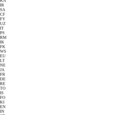
KA
IR
SA
CF
FY
UZ
IT
PS
RM
IK
FK
WS
EU
LT
NE
JA
FR
DE
RE
TO
IS
FO
KI
EN
IN