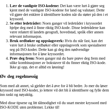
Lær de vanligste ISO-kodene:
Det kan være lurt å gjøre seg
kjent med de vanligste ISO-kodene for land og valutaer. Dette
vil gjøre det enklere å identifisere koden når du støter på den i et
kryssord.
Se etter ledetråder:
Noen ganger vil ledetråder i kryssordet
hjelpe deg med å finne riktig ISO-kode. Disse ledetrådene kan
være relatert til landets geografi, hovedstad, språk eller annen
relevant informasjon.
Bruk ordbøker og oppslagsverk:
Hvis du står fast, kan det
være lurt å bruke ordbøker eller oppslagsverk som spesialiserer
seg på ISO-koder. Dette kan gi deg den nødvendige
informasjonen for å løse kryssordet.
Prøv deg frem:
Noen ganger må du bare prøve deg frem med
ulike kombinasjoner av bokstaver til du finner riktig ISO-kode.
Ikke gi opp, det er alltid en løsning!
Øv deg regelmessig
Som med alt annet, så gjelder det å øve for å bli bedre. Jo mer du løser
kryssord med ISO-koder, jo lettere vil det bli å identifisere og fylle dem
inn raskt og nøyaktig.
Med disse tipsene og litt tålmodighet vil du snart mestre kryssord med
ISO-KODE uten problemer. Lykke til!