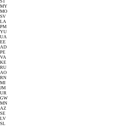
ST
MY
MO
SV
LA
PM
YU
UA
EE
AD
PE
VA
KE
RU
AO
RN
MI
JM
UR
GW
MN
AZ
SE
LV
SL