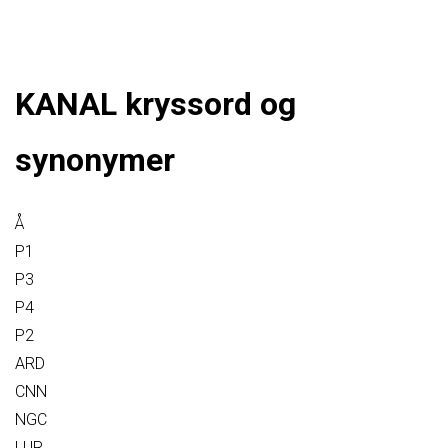
KANAL kryssord og
synonymer
Å
P1
P3
P4
P2
ARD
CNN
NGC
LUR