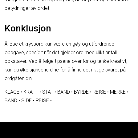
betydninger av ordet.
Konklusjon
Å løse et kryssord kan være en gøy og utfordrende
oppgave, spesielt når det gjelder ord med ulikt antall
bokstaver. Ved å følge tipsene ovenfor og tenke kreativt,
kan du øke sjansene dine for å finne det riktige svaret på
ordgåten din.
KLAGE
•
KRAFT
•
STAT
•
BAND
•
BYRDE
•
REISE
•
MERKE
•
BAND
•
SIDE
•
REISE
•