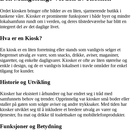
Ordet kiosken bringer ofte bilder av en liten, sjarmerende butikk i
tankene våre. Kiosker er prominente funksjoner i både byer og mindre
lokalsamfunn rundt om i verden, og deres tilstedeværelse har blitt en
integrert del av det daglige livet.
Hva er en Kiosk?
En kiosk er en liten forretning eller stands som vanligvis selger et
begrenset utvalg av varer, som snacks, drikke, aviser, magasiner,
sigaretter, og enkelte dagligvarer. Kiosker er ofte av liten størrelse og
enkle i design, og de er vanligvis lokalisert i travle områder for enkel
tilgang for kunder.
Historie og Utvikling
Kiosker har eksistert i århundrer og har endret seg i tråd med
samfunnets behov og trender. Opprinnelig var kiosker små boder eller
staller på gaten som solgte aviser og andre trykksaker. Med tiden har
kiosker utviklet seg til å inkludere et bredere utvalg av varer og
tjenester, fra mat og drikke til toalettsaker og mobiltelefonprodukter.
Funksjoner og Betydning