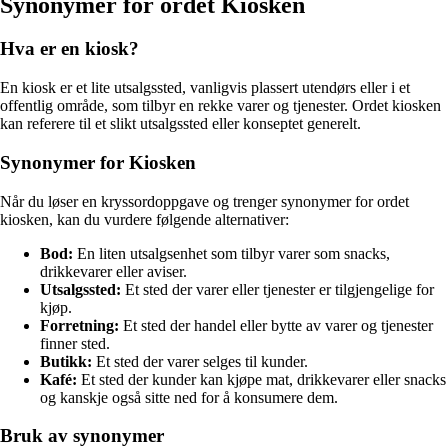
Synonymer for ordet Kiosken
Hva er en kiosk?
En kiosk er et lite utsalgssted, vanligvis plassert utendørs eller i et
offentlig område, som tilbyr en rekke varer og tjenester. Ordet kiosken
kan referere til et slikt utsalgssted eller konseptet generelt.
Synonymer for Kiosken
Når du løser en kryssordoppgave og trenger synonymer for ordet
kiosken, kan du vurdere følgende alternativer:
Bod:
En liten utsalgsenhet som tilbyr varer som snacks,
drikkevarer eller aviser.
Utsalgssted:
Et sted der varer eller tjenester er tilgjengelige for
kjøp.
Forretning:
Et sted der handel eller bytte av varer og tjenester
finner sted.
Butikk:
Et sted der varer selges til kunder.
Kafé:
Et sted der kunder kan kjøpe mat, drikkevarer eller snacks
og kanskje også sitte ned for å konsumere dem.
Bruk av synonymer