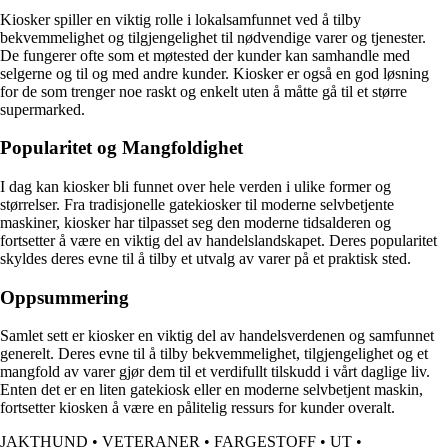
Kiosker spiller en viktig rolle i lokalsamfunnet ved å tilby
bekvemmelighet og tilgjengelighet til nødvendige varer og tjenester.
De fungerer ofte som et møtested der kunder kan samhandle med
selgerne og til og med andre kunder. Kiosker er også en god løsning
for de som trenger noe raskt og enkelt uten å måtte gå til et større
supermarked.
Popularitet og Mangfoldighet
I dag kan kiosker bli funnet over hele verden i ulike former og
størrelser. Fra tradisjonelle gatekiosker til moderne selvbetjente
maskiner, kiosker har tilpasset seg den moderne tidsalderen og
fortsetter å være en viktig del av handelslandskapet. Deres popularitet
skyldes deres evne til å tilby et utvalg av varer på et praktisk sted.
Oppsummering
Samlet sett er kiosker en viktig del av handelsverdenen og samfunnet
generelt. Deres evne til å tilby bekvemmelighet, tilgjengelighet og et
mangfold av varer gjør dem til et verdifullt tilskudd i vårt daglige liv.
Enten det er en liten gatekiosk eller en moderne selvbetjent maskin,
fortsetter kiosken å være en pålitelig ressurs for kunder overalt.
JAKTHUND
•
VETERANER
•
FARGESTOFF
•
UT
•