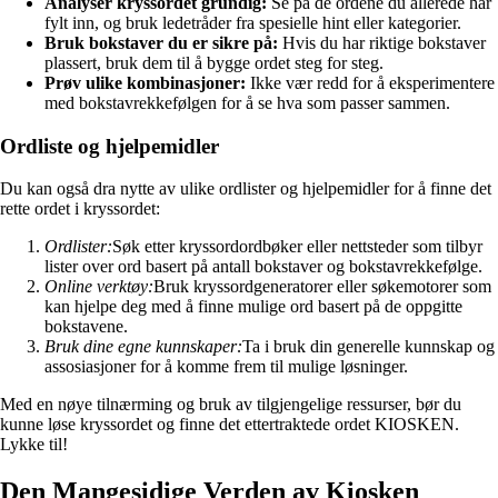
Analyser kryssordet grundig:
Se på de ordene du allerede har
fylt inn, og bruk ledetråder fra spesielle hint eller kategorier.
Bruk bokstaver du er sikre på:
Hvis du har riktige bokstaver
plassert, bruk dem til å bygge ordet steg for steg.
Prøv ulike kombinasjoner:
Ikke vær redd for å eksperimentere
med bokstavrekkefølgen for å se hva som passer sammen.
Ordliste og hjelpemidler
Du kan også dra nytte av ulike ordlister og hjelpemidler for å finne det
rette ordet i kryssordet:
Ordlister:
Søk etter kryssordordbøker eller nettsteder som tilbyr
lister over ord basert på antall bokstaver og bokstavrekkefølge.
Online verktøy:
Bruk kryssordgeneratorer eller søkemotorer som
kan hjelpe deg med å finne mulige ord basert på de oppgitte
bokstavene.
Bruk dine egne kunnskaper:
Ta i bruk din generelle kunnskap og
assosiasjoner for å komme frem til mulige løsninger.
Med en nøye tilnærming og bruk av tilgjengelige ressurser, bør du
kunne løse kryssordet og finne det ettertraktede ordet KIOSKEN.
Lykke til!
Den Mangesidige Verden av Kiosken