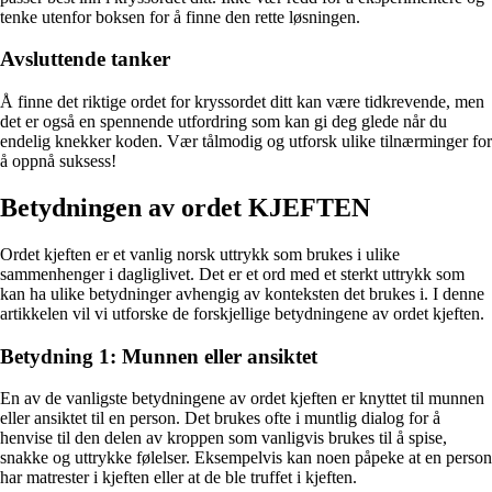
tenke utenfor boksen for å finne den rette løsningen.
Avsluttende tanker
Å finne det riktige ordet for kryssordet ditt kan være tidkrevende, men
det er også en spennende utfordring som kan gi deg glede når du
endelig knekker koden. Vær tålmodig og utforsk ulike tilnærminger for
å oppnå suksess!
Betydningen av ordet KJEFTEN
Ordet kjeften er et vanlig norsk uttrykk som brukes i ulike
sammenhenger i dagliglivet. Det er et ord med et sterkt uttrykk som
kan ha ulike betydninger avhengig av konteksten det brukes i. I denne
artikkelen vil vi utforske de forskjellige betydningene av ordet kjeften.
Betydning 1: Munnen eller ansiktet
En av de vanligste betydningene av ordet kjeften er knyttet til munnen
eller ansiktet til en person. Det brukes ofte i muntlig dialog for å
henvise til den delen av kroppen som vanligvis brukes til å spise,
snakke og uttrykke følelser. Eksempelvis kan noen påpeke at en person
har matrester i kjeften eller at de ble truffet i kjeften.