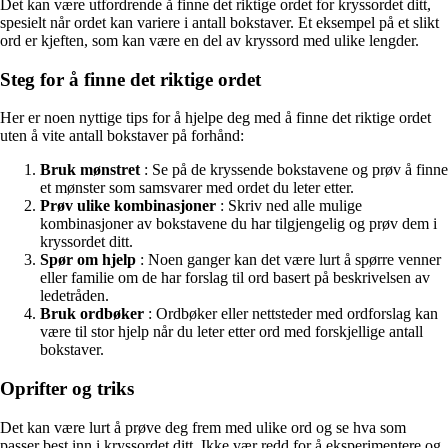
Det kan være utfordrende å finne det riktige ordet for kryssordet ditt,
spesielt når ordet kan variere i antall bokstaver. Et eksempel på et slikt
ord er kjeften, som kan være en del av kryssord med ulike lengder.
Steg for å finne det riktige ordet
Her er noen nyttige tips for å hjelpe deg med å finne det riktige ordet
uten å vite antall bokstaver på forhånd:
Bruk mønstret
: Se på de kryssende bokstavene og prøv å finne
et mønster som samsvarer med ordet du leter etter.
Prøv ulike kombinasjoner
: Skriv ned alle mulige
kombinasjoner av bokstavene du har tilgjengelig og prøv dem i
kryssordet ditt.
Spør om hjelp
: Noen ganger kan det være lurt å spørre venner
eller familie om de har forslag til ord basert på beskrivelsen av
ledetråden.
Bruk ordbøker
: Ordbøker eller nettsteder med ordforslag kan
være til stor hjelp når du leter etter ord med forskjellige antall
bokstaver.
Oprifter og triks
Det kan være lurt å prøve deg frem med ulike ord og se hva som
passer best inn i kryssordet ditt. Ikke vær redd for å eksperimentere og