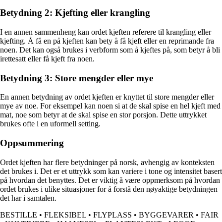
Betydning 2: Kjefting eller krangling
I en annen sammenheng kan ordet kjeften referere til krangling eller
kjefting. Å få en på kjeften kan bety å få kjeft eller en reprimande fra
noen. Det kan også brukes i verbform som å kjeftes på, som betyr å bli
irettesatt eller få kjeft fra noen.
Betydning 3: Store mengder eller mye
En annen betydning av ordet kjeften er knyttet til store mengder eller
mye av noe. For eksempel kan noen si at de skal spise en hel kjeft med
mat, noe som betyr at de skal spise en stor porsjon. Dette uttrykket
brukes ofte i en uformell setting.
Oppsummering
Ordet kjeften har flere betydninger på norsk, avhengig av konteksten
det brukes i. Det er et uttrykk som kan variere i tone og intensitet basert
på hvordan det benyttes. Det er viktig å være oppmerksom på hvordan
ordet brukes i ulike situasjoner for å forstå den nøyaktige betydningen
det har i samtalen.
BESTILLE
•
FLEKSIBEL
•
FLYPLASS
•
BYGGEVARER
•
FAIR