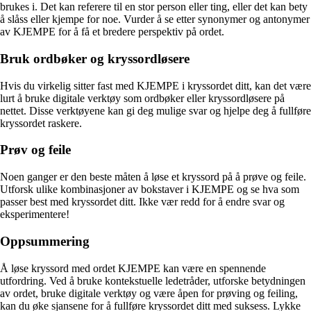
brukes i. Det kan referere til en stor person eller ting, eller det kan bety
å slåss eller kjempe for noe. Vurder å se etter synonymer og antonymer
av KJEMPE for å få et bredere perspektiv på ordet.
Bruk ordbøker og kryssordløsere
Hvis du virkelig sitter fast med KJEMPE i kryssordet ditt, kan det være
lurt å bruke digitale verktøy som ordbøker eller kryssordløsere på
nettet. Disse verktøyene kan gi deg mulige svar og hjelpe deg å fullføre
kryssordet raskere.
Prøv og feile
Noen ganger er den beste måten å løse et kryssord på å prøve og feile.
Utforsk ulike kombinasjoner av bokstaver i KJEMPE og se hva som
passer best med kryssordet ditt. Ikke vær redd for å endre svar og
eksperimentere!
Oppsummering
Å løse kryssord med ordet KJEMPE kan være en spennende
utfordring. Ved å bruke kontekstuelle ledetråder, utforske betydningen
av ordet, bruke digitale verktøy og være åpen for prøving og feiling,
kan du øke sjansene for å fullføre kryssordet ditt med suksess. Lykke