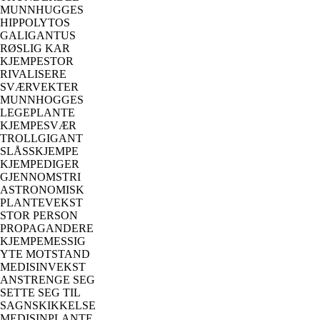
MUNNHUGGES
HIPPOLYTOS
GALIGANTUS
RØSLIG KAR
KJEMPESTOR
RIVALISERE
SVÆRVEKTER
MUNNHOGGES
LEGEPLANTE
KJEMPESVÆR
TROLLGIGANT
SLÅSSKJEMPE
KJEMPEDIGER
GJENNOMSTRI
ASTRONOMISK
PLANTEVEKST
STOR PERSON
PROPAGANDERE
KJEMPEMESSIG
YTE MOTSTAND
MEDISINVEKST
ANSTRENGE SEG
SETTE SEG TIL
SAGNSKIKKELSE
MEDISINPLANTE