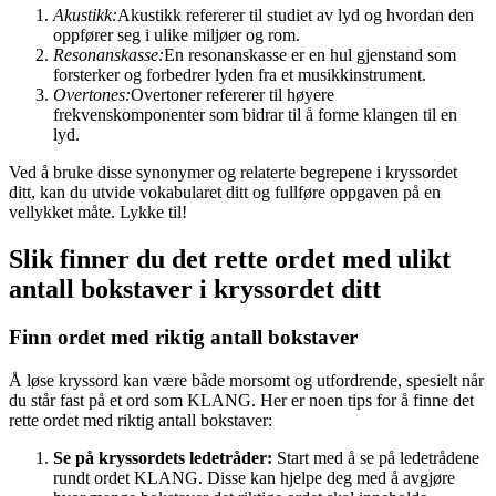
Akustikk:
Akustikk refererer til studiet av lyd og hvordan den
oppfører seg i ulike miljøer og rom.
Resonanskasse:
En resonanskasse er en hul gjenstand som
forsterker og forbedrer lyden fra et musikkinstrument.
Overtones:
Overtoner refererer til høyere
frekvenskomponenter som bidrar til å forme klangen til en
lyd.
Ved å bruke disse synonymer og relaterte begrepene i kryssordet
ditt, kan du utvide vokabularet ditt og fullføre oppgaven på en
vellykket måte. Lykke til!
Slik finner du det rette ordet med ulikt
antall bokstaver i kryssordet ditt
Finn ordet med riktig antall bokstaver
Å løse kryssord kan være både morsomt og utfordrende, spesielt når
du står fast på et ord som KLANG. Her er noen tips for å finne det
rette ordet med riktig antall bokstaver:
Se på kryssordets ledetråder:
Start med å se på ledetrådene
rundt ordet KLANG. Disse kan hjelpe deg med å avgjøre