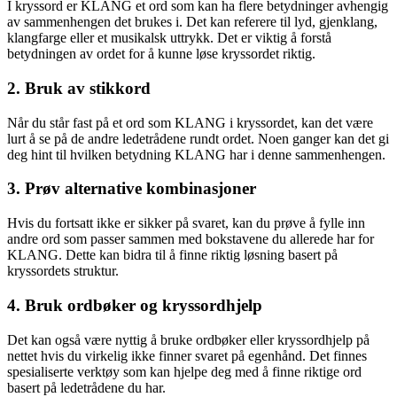
I kryssord er KLANG et ord som kan ha flere betydninger avhengig
av sammenhengen det brukes i. Det kan referere til lyd, gjenklang,
klangfarge eller et musikalsk uttrykk. Det er viktig å forstå
betydningen av ordet for å kunne løse kryssordet riktig.
2. Bruk av stikkord
Når du står fast på et ord som KLANG i kryssordet, kan det være
lurt å se på de andre ledetrådene rundt ordet. Noen ganger kan det gi
deg hint til hvilken betydning KLANG har i denne sammenhengen.
3. Prøv alternative kombinasjoner
Hvis du fortsatt ikke er sikker på svaret, kan du prøve å fylle inn
andre ord som passer sammen med bokstavene du allerede har for
KLANG. Dette kan bidra til å finne riktig løsning basert på
kryssordets struktur.
4. Bruk ordbøker og kryssordhjelp
Det kan også være nyttig å bruke ordbøker eller kryssordhjelp på
nettet hvis du virkelig ikke finner svaret på egenhånd. Det finnes
spesialiserte verktøy som kan hjelpe deg med å finne riktige ord
basert på ledetrådene du har.