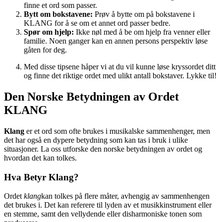
finne et ord som passer.
Bytt om bokstavene:
Prøv å bytte om på bokstavene i
KLANG for å se om et annet ord passer bedre.
Spør om hjelp:
Ikke nøl med å be om hjelp fra venner eller
familie. Noen ganger kan en annen persons perspektiv løse
gåten for deg.
Med disse tipsene håper vi at du vil kunne løse kryssordet ditt
og finne det riktige ordet med ulikt antall bokstaver. Lykke til!
Den Norske Betydningen av Ordet
KLANG
Klang
er et ord som ofte brukes i musikalske sammenhenger, men
det har også en dypere betydning som kan tas i bruk i ulike
situasjoner. La oss utforske den norske betydningen av ordet og
hvordan det kan tolkes.
Hva Betyr Klang?
Ordet
klang
kan tolkes på flere måter, avhengig av sammenhengen
det brukes i. Det kan referere til lyden av et musikkinstrument eller
en stemme, samt den vellydende eller disharmoniske tonen som