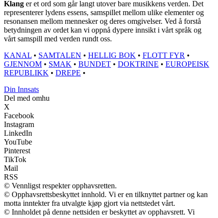
Klang
er et ord som går langt utover bare musikkens verden. Det
representerer lydens essens, samspillet mellom ulike elementer og
resonansen mellom mennesker og deres omgivelser. Ved å forstå
betydningen av ordet kan vi oppnå dypere innsikt i vårt språk og
vårt samspill med verden rundt oss.
KANAL
•
SAMTALEN
•
HELLIG BOK
•
FLOTT FYR
•
GJENNOM
•
SMAK
•
BUNDET
•
DOKTRINE
•
EUROPEISK
REPUBLIKK
•
DREPE
•
Din Innsats
Del med omhu
X
Facebook
Instagram
LinkedIn
YouTube
Pinterest
TikTok
Mail
RSS
© Vennligst respekter opphavsretten.
© Opphavsrettsbeskyttet innhold. Vi er en tilknyttet partner og kan
motta inntekter fra utvalgte kjøp gjort via nettstedet vårt.
© Innholdet på denne nettsiden er beskyttet av opphavsrett. Vi