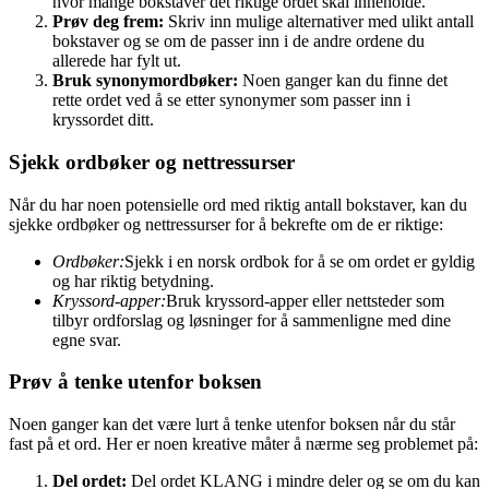
hvor mange bokstaver det riktige ordet skal inneholde.
Prøv deg frem:
Skriv inn mulige alternativer med ulikt antall
bokstaver og se om de passer inn i de andre ordene du
allerede har fylt ut.
Bruk synonymordbøker:
Noen ganger kan du finne det
rette ordet ved å se etter synonymer som passer inn i
kryssordet ditt.
Sjekk ordbøker og nettressurser
Når du har noen potensielle ord med riktig antall bokstaver, kan du
sjekke ordbøker og nettressurser for å bekrefte om de er riktige:
Ordbøker:
Sjekk i en norsk ordbok for å se om ordet er gyldig
og har riktig betydning.
Kryssord-apper:
Bruk kryssord-apper eller nettsteder som
tilbyr ordforslag og løsninger for å sammenligne med dine
egne svar.
Prøv å tenke utenfor boksen
Noen ganger kan det være lurt å tenke utenfor boksen når du står
fast på et ord. Her er noen kreative måter å nærme seg problemet på:
Del ordet:
Del ordet KLANG i mindre deler og se om du kan