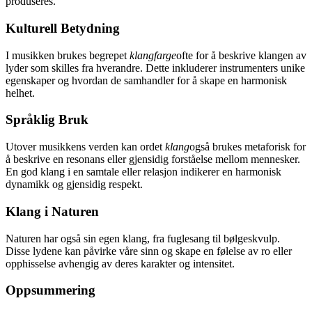
produseres.
Kulturell Betydning
I musikken brukes begrepet
klangfarge
ofte for å beskrive klangen av
lyder som skilles fra hverandre. Dette inkluderer instrumenters unike
egenskaper og hvordan de samhandler for å skape en harmonisk
helhet.
Språklig Bruk
Utover musikkens verden kan ordet
klang
også brukes metaforisk for
å beskrive en resonans eller gjensidig forståelse mellom mennesker.
En god klang i en samtale eller relasjon indikerer en harmonisk
dynamikk og gjensidig respekt.
Klang i Naturen
Naturen har også sin egen klang, fra fuglesang til bølgeskvulp.
Disse lydene kan påvirke våre sinn og skape en følelse av ro eller
opphisselse avhengig av deres karakter og intensitet.
Oppsummering