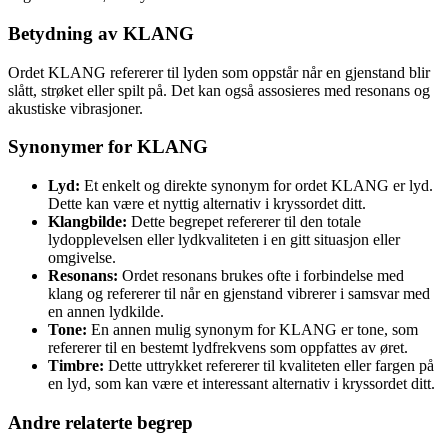
Betydning av KLANG
Ordet KLANG refererer til lyden som oppstår når en gjenstand blir
slått, strøket eller spilt på. Det kan også assosieres med resonans og
akustiske vibrasjoner.
Synonymer for KLANG
Lyd:
Et enkelt og direkte synonym for ordet KLANG er lyd.
Dette kan være et nyttig alternativ i kryssordet ditt.
Klangbilde:
Dette begrepet refererer til den totale
lydopplevelsen eller lydkvaliteten i en gitt situasjon eller
omgivelse.
Resonans:
Ordet resonans brukes ofte i forbindelse med
klang og refererer til når en gjenstand vibrerer i samsvar med
en annen lydkilde.
Tone:
En annen mulig synonym for KLANG er tone, som
refererer til en bestemt lydfrekvens som oppfattes av øret.
Timbre:
Dette uttrykket refererer til kvaliteten eller fargen på
en lyd, som kan være et interessant alternativ i kryssordet ditt.
Andre relaterte begrep