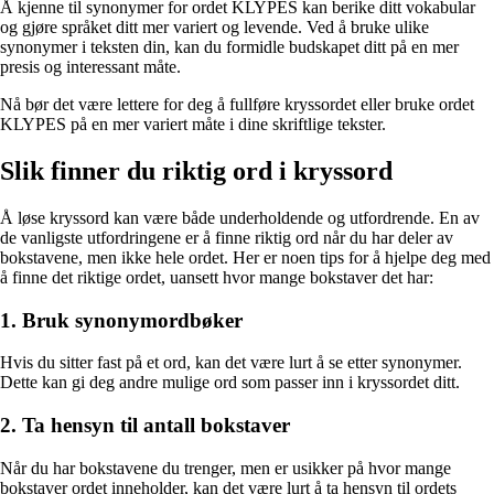
Å kjenne til synonymer for ordet KLYPES kan berike ditt vokabular
og gjøre språket ditt mer variert og levende. Ved å bruke ulike
synonymer i teksten din, kan du formidle budskapet ditt på en mer
presis og interessant måte.
Nå bør det være lettere for deg å fullføre kryssordet eller bruke ordet
KLYPES på en mer variert måte i dine skriftlige tekster.
Slik finner du riktig ord i kryssord
Å løse kryssord kan være både underholdende og utfordrende. En av
de vanligste utfordringene er å finne riktig ord når du har deler av
bokstavene, men ikke hele ordet. Her er noen tips for å hjelpe deg med
å finne det riktige ordet, uansett hvor mange bokstaver det har:
1. Bruk synonymordbøker
Hvis du sitter fast på et ord, kan det være lurt å se etter synonymer.
Dette kan gi deg andre mulige ord som passer inn i kryssordet ditt.
2. Ta hensyn til antall bokstaver
Når du har bokstavene du trenger, men er usikker på hvor mange
bokstaver ordet inneholder, kan det være lurt å ta hensyn til ordets