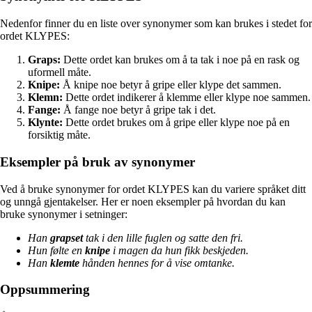
Nedenfor finner du en liste over synonymer som kan brukes i stedet for
ordet KLYPES:
Graps:
Dette ordet kan brukes om å ta tak i noe på en rask og
uformell måte.
Knipe:
Å knipe noe betyr å gripe eller klype det sammen.
Klemn:
Dette ordet indikerer å klemme eller klype noe sammen.
Fange:
Å fange noe betyr å gripe tak i det.
Klynte:
Dette ordet brukes om å gripe eller klype noe på en
forsiktig måte.
Eksempler på bruk av synonymer
Ved å bruke synonymer for ordet KLYPES kan du variere språket ditt
og unngå gjentakelser. Her er noen eksempler på hvordan du kan
bruke synonymer i setninger:
Han
grapset
tak i den lille fuglen og satte den fri.
Hun følte en
knipe
i magen da hun fikk beskjeden.
Han
klemte
hånden hennes for å vise omtanke.
Oppsummering