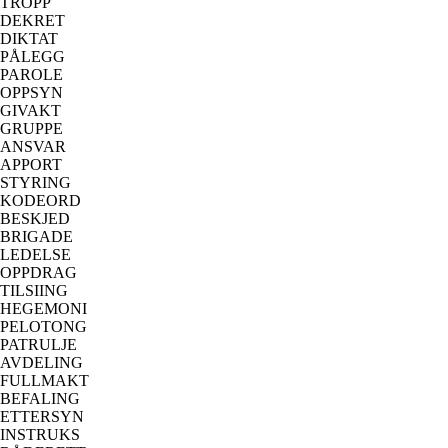
TROPP
DEKRET
DIKTAT
PÅLEGG
PAROLE
OPPSYN
GIVAKT
GRUPPE
ANSVAR
APPORT
STYRING
KODEORD
BESKJED
BRIGADE
LEDELSE
OPPDRAG
TILSIING
HEGEMONI
PELOTONG
PATRULJE
AVDELING
FULLMAKT
BEFALING
ETTERSYN
INSTRUKS