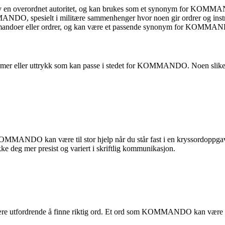
 gitt av en overordnet autoritet, og kan brukes som et synonym for K
O, spesielt i militære sammenhenger hvor noen gir ordrer og instru
ommandoer eller ordrer, og kan være et passende synonym for KOMMAND
 termer eller uttrykk som kan passe i stedet for KOMMANDO. Noen slike 
MMANDO kan være til stor hjelp når du står fast i en kryssordoppgave e
ke deg mer presist og variert i skriftlig kommunikasjon.
ære utfordrende å finne riktig ord. Et ord som KOMMANDO kan være for