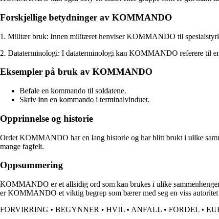
Forskjellige betydninger av KOMMANDO
1. Militær bruk: Innen militæret henviser KOMMANDO til spesialstyrker e
2. Dataterminologi: I dataterminologi kan KOMMANDO referere til en in
Eksempler på bruk av KOMMANDO
Befale en kommando til soldatene.
Skriv inn en kommando i terminalvinduet.
Opprinnelse og historie
Ordet KOMMANDO har en lang historie og har blitt brukt i ulike samm
mange fagfelt.
Oppsummering
KOMMANDO er et allsidig ord som kan brukes i ulike sammenhenger, inklu
er KOMMANDO et viktig begrep som bærer med seg en viss autoritet o
FORVIRRING
•
BEGYNNER
•
HVIL
•
ANFALL
•
FORDEL
•
EU