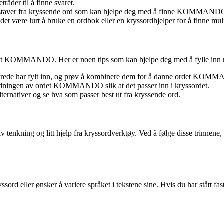
tråder til å finne svaret.
okstaver fra kryssende ord som kan hjelpe deg med å finne KOMMAND
n det være lurt å bruke en ordbok eller en kryssordhjelper for å finne mul
ordet KOMMANDO. Her er noen tips som kan hjelpe deg med å fylle inn r
allerede har fylt inn, og prøv å kombinere dem for å danne ordet KO
dningen av ordet KOMMANDO slik at det passer inn i kryssordet.
alternativer og se hva som passer best ut fra kryssende ord.
kning og litt hjelp fra kryssordverktøy. Ved å følge disse trinnene, 
ssord eller ønsker å variere språket i tekstene sine. Hvis du har ståt