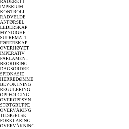
RÅDERETT
IMPERIUM
KONTROLL
RÅDVELDE
ANFØRSEL
LEDERSKAP
MYNDIGHET
SUPREMATI
FØRERSKAP
OVERHØYET
IMPERATIV
PARLAMENT
BEORDRING
DAGSORDRE
SPIONASJE
HERREDØMME
BEVOKTNING
REGULERING
OPPFØLGING
OVEROPPSYN
STØTGRUPPE
OVERVÅKING
TILSIGELSE
FORKLARING
OVERVÅKNING