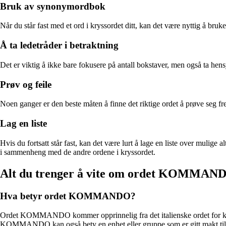
Bruk av synonymordbok
Når du står fast med et ord i kryssordet ditt, kan det være nyttig å b
Å ta ledetråder i betraktning
Det er viktig å ikke bare fokusere på antall bokstaver, men også ta hens
Prøv og feile
Noen ganger er den beste måten å finne det riktige ordet å prøve seg fre
Lag en liste
Hvis du fortsatt står fast, kan det være lurt å lage en liste over mulige
i sammenheng med de andre ordene i kryssordet.
Alt du trenger å vite om ordet KOMMAN
Hva betyr ordet KOMMANDO?
Ordet KOMMANDO kommer opprinnelig fra det italienske ordet for komman
KOMMANDO kan også bety en enhet eller gruppe som er gitt makt til å 