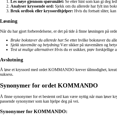
Les nøye gjennom spørsmålet:
Se etter hint som kan gi deg lede
Analyser kryssende ord:
Sjekk om du allerede har fylt inn b
Bruk ordbok eller kryssordhjelper:
Hvis du fortsatt sliter, ka
Løsning
Når du har gjort forberedelsene, er det på tide å finne løsningen på 
Bruke bokstaver du allerede har:
Se etter hvilke bokstaver du 
Sjekk stavemåte og betydning:
Vær sikker på stavemåten og bety
Test ut mulige alternativer:
Hvis du er usikker, prøv forskjellige 
Avslutning
Å løse et kryssord med ordet KOMMANDO krever tålmodighet, kreativ ten
suksess.
Synonymer for ordet KOMMANDO
Å finne synonymer for et bestemt ord kan være nyttig når man løser kry
passende synonymer som kan hjelpe deg på vei.
Synonymer for KOMMANDO: