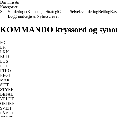
Din Innsats
Kategorier
Spill
Vurderinger
Kampanjer
Strategi
Guider
Selvekskludering
Betting
Kas
Logg inn
Register
Nyhetsbrevet
KOMMANDO kryssord og syno
FO
LK
LKN
BUD
LOS
ECHO
PTRO
REGI
MAKT
SITT
STYRE
BEFAL
VELDE
ORDRE
SVEIT
PÅBUD