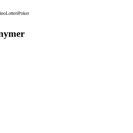
ino
Lotteri
Poker
nymer