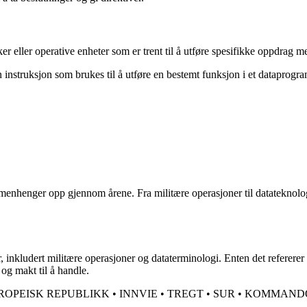
ller operative enheter som er trent til å utføre spesifikke oppdrag med
struksjon som brukes til å utføre en bestemt funksjon i et dataprogra
enhenger opp gjennom årene. Fra militære operasjoner til datateknolo
dert militære operasjoner og dataterminologi. Enten det refererer til 
g makt til å handle.
ROPEISK REPUBLIKK
•
INNVIE
•
TREGT
•
SUR
•
KOMMAND