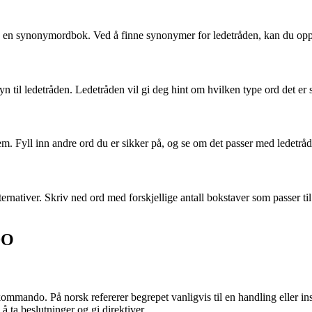
ruke en synonymordbok. Ved å finne synonymer for ledetråden, kan du opp
yn til ledetråden. Ledetråden vil gi deg hint om hvilken type ord det er
m. Fyll inn andre ord du er sikker på, og se om det passer med ledetråden
 alternativer. Skriv ned ord med forskjellige antall bokstaver som passer
DO
do. På norsk refererer begrepet vanligvis til en handling eller instr
ta beslutninger og gi direktiver.