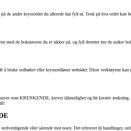
 de andre kryssordet du allerede har fylt ut. Tenk på hva ordet kan be
ynn med de bokstavene du er sikker på, og fyll deretter inn de usikre b
dé å bruke ordbøker eller kryssordløser nettsider. Disse verktøyene kan 
l bokstaver som KRENKENDE, krever tålmodighet og litt kreativ tenkning.
il!
NDE
edverdigende eller sårende mot noen. Det refererer til handlinger, ord e