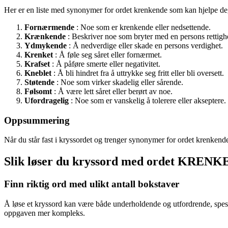
Her er en liste med synonymer for ordet krenkende som kan hjelpe deg
Fornærmende
: Noe som er krenkende eller nedsettende.
Krænkende
: Beskriver noe som bryter med en persons rettighet
Ydmykende
: Å nedverdige eller skade en persons verdighet.
Krenket
: Å føle seg såret eller fornærmet.
Krafset
: Å påføre smerte eller negativitet.
Kneblet
: Å bli hindret fra å uttrykke seg fritt eller bli oversett.
Støtende
: Noe som virker skadelig eller sårende.
Følsomt
: Å være lett såret eller berørt av noe.
Ufordragelig
: Noe som er vanskelig å tolerere eller akseptere.
Oppsummering
Når du står fast i kryssordet og trenger synonymer for ordet krenkende,
Slik løser du kryssord med ordet KREN
Finn riktig ord med ulikt antall bokstaver
Å løse et kryssord kan være både underholdende og utfordrende, spesie
oppgaven mer kompleks.