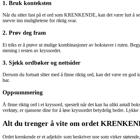
1. Bruk konteksten
Når du sitter fast på et ord som KRENKENDE, kan det være lurt å se på
snevre inn mulighetene for riktig svar.
2. Prøv deg fram
Et triks er å prøve ut mulige kombinasjoner av bokstaver i ruten. Beg
mening i resten av kryssordet.
3. Sjekk ordbøker og nettsider
Dersom du fortsatt sliter med å finne riktig ord, kan det være en god i
har.
Oppsummering
Å finne riktig ord i et kryssord, spesielt når det kan ha ulikt antal
verktøy, er sjansene dine for å løse kryssordet betydelig bedre. Lykke t
Alt du trenger å vite om ordet KRENKE
Ordet krenkende er et adjektiv som beskriver noe som virker støtende, n