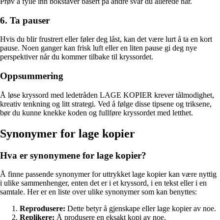
Prøv å fylle inn bokstaver basert på andre svar du allerede har.
6. Ta pauser
Hvis du blir frustrert eller føler deg låst, kan det være lurt å ta en kort
pause. Noen ganger kan frisk luft eller en liten pause gi deg nye
perspektiver når du kommer tilbake til kryssordet.
Oppsummering
Å løse kryssord med ledetråden LAGE KOPIER krever tålmodighet,
kreativ tenkning og litt strategi. Ved å følge disse tipsene og triksene,
bør du kunne knekke koden og fullføre kryssordet med letthet.
Synonymer for lage kopier
Hva er synonymene for lage kopier?
Å finne passende synonymer for uttrykket lage kopier kan være nyttig
i ulike sammenhenger, enten det er i et kryssord, i en tekst eller i en
samtale. Her er en liste over ulike synonymer som kan benyttes:
Reprodusere:
Dette betyr å gjenskape eller lage kopier av noe.
Replikere:
Å produsere en eksakt kopi av noe.