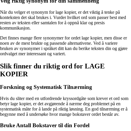
Velg riktig synonym for din sammenheng
Når du velger et synonym for lage kopier, er det viktig å tenke på
konteksten det skal brukes i. Vurder hvilket ord som passer best med
resten av teksten eller samtalen for å oppnå klar og presis
kommunikasjon.
Det finnes mange flere synonymer for ordet lage kopier, men disse er
noen av de mest brukte og passende alternativene. Ved å variere
bruken av synonymer i språket ditt kan du berike teksten din og gjøre
ordvalget mer interessant og variert.
Slik finner du riktig ord for LAGE
KOPIER
Forskning og Systematisk Tilnærming
Hvis du sliter med en utfordrende kryssordgåte som krever et ord som
betyr lage kopier, er det avgjørende å nærme deg problemet på en
systematisk måte for å lande på riktig løsning. En god tilnærming er å
begynne med å undersøke hvor mange bokstaver ordet består av.
Bruke Antall Bokstaver til din Fordel