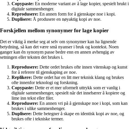
Copypaste:
En moderne variant av å lage kopier, spesielt brukt i
digitale sammenhenger.
Reprodusere:
En annen form for å gjenskape noe i kopi.
Duplisere:
Å produsere en nøyaktig kopi av noe.
Forskjellen mellom synonymer for lage kopier
Det er viktig å merke seg at selv om synonymer kan ha lignende
betydning, så kan det være små nyanser i bruk og kontekst. Noen
ganger kan én synonym passe bedre enn en annen avhengig av
setningen eller teksten det brukes i.
Reprodusere:
Dette ordet brukes ofte innen vitenskap og kunst
for å referere til gjenskaping av noe.
Replikere:
Dette ordet har en litt mer teknisk klang og brukes
ofte innenfor teknologi og forskning.
Copypaste:
Dette er et mer uformelt uttrykk som er vanlig i
digitale sammenhenger, spesielt når det innebærer å kopiere og
lime inn tekst eller filer.
Reprodusere:
En annen vri på å gjenskape noe i kopi, som kan
brukes i ulike sammenhenger.
Duplisere:
Dette betegner å skape en identisk kopi av noe, og
brukes ofte i tekniske termer.