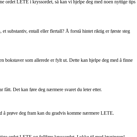
inne ordet LETE i kryssordet, så kan vi hjelpe deg med noen nyttige tips
ubstantiv, entall eller flertall? Å forstå hintet riktig er første steg
en bokstaver som allerede er fylt ut. Dette kan hjelpe deg med å finne
fått. Det kan føre deg nærmere svaret du leter etter.
d. Ved å prøve deg fram kan du gradvis komme nærmere LETE.
ktige ordet LETE og fullføre kryssordet. Lykke til med løsningen!