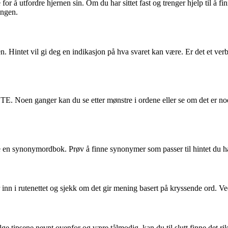
r å utfordre hjernen sin. Om du har sittet fast og trenger hjelp til å f
ingen.
intet vil gi deg en indikasjon på hva svaret kan være. Er det et verb, et s
ETE. Noen ganger kan du se etter mønstre i ordene eller se om det er no
 en synonymordbok. Prøv å finne synonymer som passer til hintet du har 
r inn i rutenettet og sjekk om det gir mening basert på kryssende or
e tipsene nevnt ovenfor og være tålmodig, kan du til slutt finne det ri