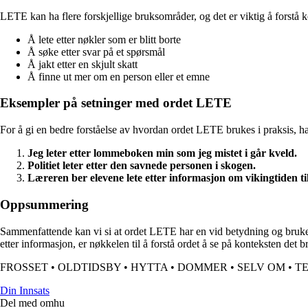
LETE kan ha flere forskjellige bruksområder, og det er viktig å forstå 
Å lete etter nøkler som er blitt borte
Å søke etter svar på et spørsmål
Å jakt etter en skjult skatt
Å finne ut mer om en person eller et emne
Eksempler på setninger med ordet LETE
For å gi en bedre forståelse av hvordan ordet LETE brukes i praksis, h
Jeg leter etter lommeboken min som jeg mistet i går kveld.
Politiet leter etter den savnede personen i skogen.
Læreren ber elevene lete etter informasjon om vikingtiden til
Oppsummering
Sammenfattende kan vi si at ordet LETE har en vid betydning og brukes i
etter informasjon, er nøkkelen til å forstå ordet å se på konteksten det b
FROSSET
•
OLDTIDSBY
•
HYTTA
•
DOMMER
•
SELV OM
•
T
Din Innsats
Del med omhu