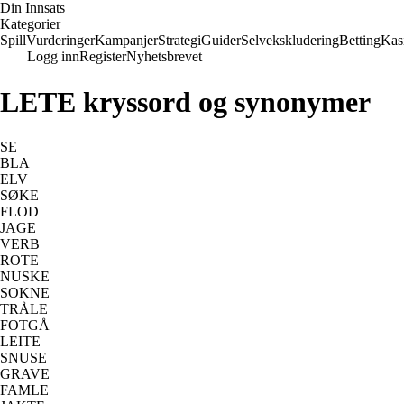
Din Innsats
Kategorier
Spill
Vurderinger
Kampanjer
Strategi
Guider
Selvekskludering
Betting
Kas
Logg inn
Register
Nyhetsbrevet
LETE kryssord og synonymer
SE
BLA
ELV
SØKE
FLOD
JAGE
VERB
ROTE
NUSKE
SOKNE
TRÅLE
FOTGÅ
LEITE
SNUSE
GRAVE
FAMLE