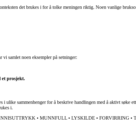
konteksten det brukes i for å tolke meningen riktig. Noen vanlige bruks
ar vi samlet noen eksempler på setninger:
 et prosjekt.
 ulike sammenhenger for å beskrive handlingen med å aktivt søke etter n
rukes i.
ENNISUTTRYKK
•
MUNNFULL
•
LYSKILDE
•
FORVIRRING
•