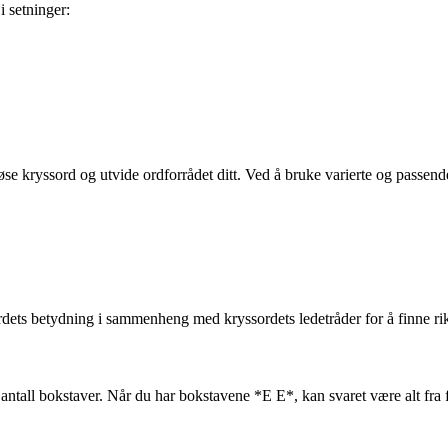
 setninger:
 kryssord og utvide ordforrådet ditt. Ved å bruke varierte og passende 
ordets betydning i sammenheng med kryssordets ledetråder for å finne rik
tall bokstaver. Når du har bokstavene *E E*, kan svaret være alt fra fire