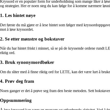
Kryssord er en populær form for underholdning som mange liker å løse fo
og strategier. Her er noen steg du kan følge for å komme nærmere løsn
1. Les hintet nøye
Det første du må gjøre er å lese hintet som følger med kryssordoppgaven. H
mot å løse kryssordet.
2. Se etter mønstre og bokstaver
Når du har hintet friskt i minnet, så se på de kryssende ordene rundt L
riktig ord.
3. Bruk synonymordbøker
Om du sliter med å finne riktig ord for LETE, kan det være lurt å bruke
4. Prøv deg fram
Noen ganger er det å prøve seg fram den beste metoden. Sett bokstave
Oppsummering
Å løse kryssord kan være en morsom og utfordrende aktivitet. Ved å følg