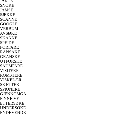
JAKTE
SNOKE
JAMSE
SJEKKE
SCANNE
GOOGLE
VERBUM
AVSØKE
SKANNE
SPEIDE
FORFARE
RANSAKE
GRANSKE
UTFORSKE
SAUMFARE
VISITERE
ROMSTERE
VISKELÆR
SE ETTER
SPIONERE
GJENNOMGÅ
FINNE VEI
ETTERSØKE
UNDERSØKE
ENDEVENDE