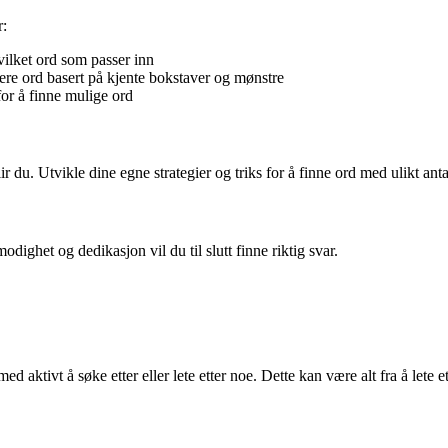
r:
vilket ord som passer inn
ere ord basert på kjente bokstaver og mønstre
for å finne mulige ord
ir du. Utvikle dine egne strategier og triks for å finne ord med ulikt anta
ighet og dedikasjon vil du til slutt finne riktig svar.
ktivt å søke etter eller lete etter noe. Dette kan være alt fra å lete ett