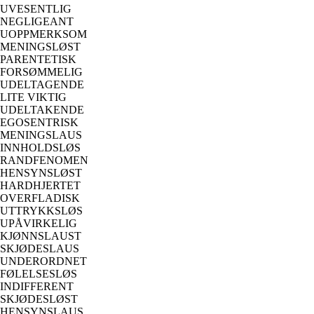
UVESENTLIG
NEGLIGEANT
UOPPMERKSOM
MENINGSLØST
PARENTETISK
FORSØMMELIG
UDELTAGENDE
LITE VIKTIG
UDELTAKENDE
EGOSENTRISK
MENINGSLAUS
INNHOLDSLØS
RANDFENOMEN
HENSYNSLØST
HARDHJERTET
OVERFLADISK
UTTRYKKSLØS
UPÅVIRKELIG
KJØNNSLAUST
SKJØDESLAUS
UNDERORDNET
FØLELSESLØS
INDIFFERENT
SKJØDESLØST
HENSYNSLAUS