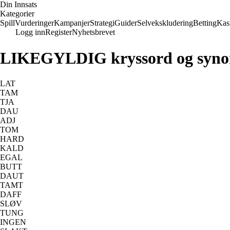
Din Innsats
Kategorier
Spill
Vurderinger
Kampanjer
Strategi
Guider
Selvekskludering
Betting
Kas
Logg inn
Register
Nyhetsbrevet
LIKEGYLDIG kryssord og syn
LAT
TAM
TJA
DAU
ADJ
TOM
HARD
KALD
EGAL
BUTT
DAUT
TAMT
DAFF
SLØV
TUNG
INGEN