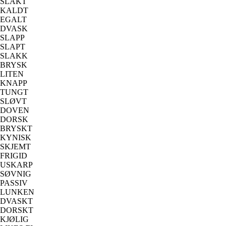
SLAKT
KALDT
EGALT
DVASK
SLAPP
SLAPT
SLAKK
BRYSK
LITEN
KNAPP
TUNGT
SLØVT
DOVEN
DORSK
BRYSKT
KYNISK
SKJEMT
FRIGID
USKARP
SØVNIG
PASSIV
LUNKEN
DVASKT
DORSKT
KJØLIG