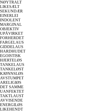
NØYTRALT
LIKESÆLT
SEKUNDÆR
EINERLEI
INDOLENT
MARGINAL
OBJEKTIV
UPÅVIRKET
FORHERDET
FARGELAUS
GIDDELAUS
HARDHUDET
EGOISTISK
HJERTELØS
TANKELAUS
TANKELØST
KJØNNSLØS
AVSTUMPET
ARELIGIØS
DET SAMME
UANFEKTET
TAKTLAUST
AVVISENDE
ENERGILØS
LIKEHENDT