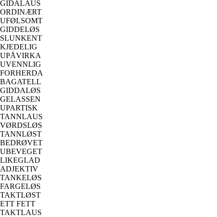
GIDALAUS
ORDINÆRT
UFØLSOMT
GIDDELØS
SLUNKENT
KJEDELIG
UPÅVIRKA
UVENNLIG
FORHERDA
BAGATELL
GIDDALØS
GELASSEN
UPARTISK
TANNLAUS
VØRDSLØS
TANNLØST
BEDRØVET
UBEVEGET
LIKEGLAD
ADJEKTIV
TANKELØS
FARGELØS
TAKTLØST
ETT FETT
TAKTLAUS