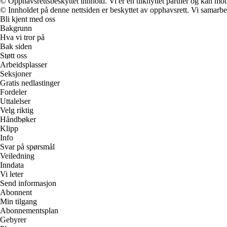
© Opphavsrettsbeskyttet innhold. Vi er en tilknyttet partner og kan motta
© Innholdet på denne nettsiden er beskyttet av opphavsrett. Vi samarbe
Bli kjent med oss
Bakgrunn
Hva vi tror på
Bak siden
Støtt oss
Arbeidsplasser
Seksjoner
Gratis nedlastinger
Fordeler
Uttalelser
Velg riktig
Håndbøker
Klipp
Info
Svar på spørsmål
Veiledning
Inndata
Vi leter
Send informasjon
Abonnent
Min tilgang
Abonnementsplan
Gebyrer