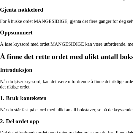
Gjenta nøkkelord
For å huske ordet MANGESIDIGE, gjenta det flere ganger for deg selv. D
Oppsummert
Å løse kryssord med ordet MANGESIDIGE kan være utfordrende, men med 
Å finne det rette ordet med ulikt antall bok
Introduksjon
Når du løser kryssord, kan det være utfordrende å finne det riktige ord
det riktige ordet.
1. Bruk konteksten
Når du står fast på et ord med ulikt antall bokstaver, se på de kryssen
2. Del ordet opp
Del det utfordrende ordet opp i mindre deler og se om du kan finne dele