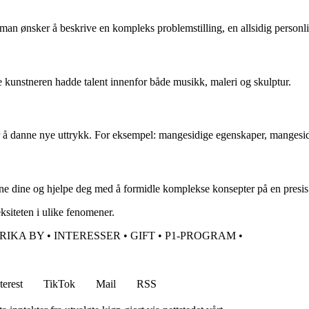
an ønsker å beskrive en kompleks problemstilling, en allsidig personli
kunstneren hadde talent innenfor både musikk, maleri og skulptur.
å danne nye uttrykk. For eksempel: mangesidige egenskaper, mangesidi
ne dine og hjelpe deg med å formidle komplekse konsepter på en presis
ksiteten i ulike fenomener.
RIKA BY
•
INTERESSER
•
GIFT
•
P1-PROGRAM
•
terest
TikTok
Mail
RSS