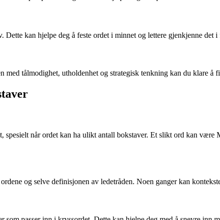
ette kan hjelpe deg å feste ordet i minnet og lettere gjenkjenne det i 
tålmodighet, utholdenhet og strategisk tenkning kan du klare å finne
staver
et, spesielt når ordet kan ha ulikt antall bokstaver. Et slikt ord kan 
de ordene og selve definisjonen av ledetråden. Noen ganger kan kontekste
r som passer inn i kryssordet. Dette kan hjelpe deg med å snevre inn mu