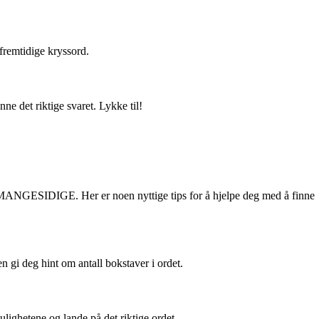
fremtidige kryssord.
 det riktige svaret. Lykke til!
være MANGESIDIGE. Her er noen nyttige tips for å hjelpe deg med å finne
n gi deg hint om antall bokstaver i ordet.
lighetene og lande på det riktige ordet.