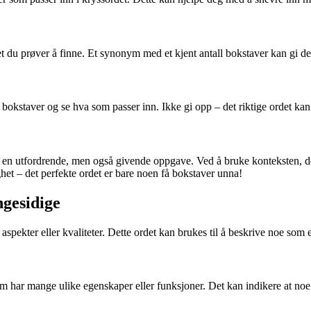
t du prøver å finne. Et synonym med et kjent antall bokstaver kan gi deg 
kstaver og se hva som passer inn. Ikke gi opp – det riktige ordet ka
være en utfordrende, men også givende oppgave. Ved å bruke konteksten,
ghet – det perfekte ordet er bare noen få bokstaver unna!
gesidige
spekter eller kvaliteter. Dette ordet kan brukes til å beskrive noe som er
som har mange ulike egenskaper eller funksjoner. Det kan indikere at noe 