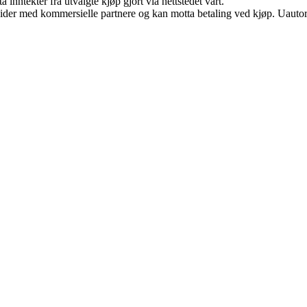
 inntekter fra utvalgte kjøp gjort via nettstedet vårt.
ider med kommersielle partnere og kan motta betaling ved kjøp. Uautori