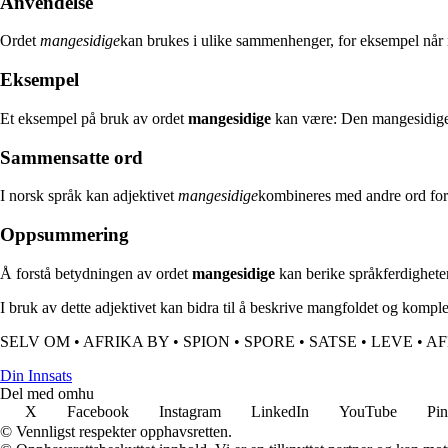
Anvendelse
Ordet
mangesidige
kan brukes i ulike sammenhenger, for eksempel når m
Eksempel
Et eksempel på bruk av ordet
mangesidige
kan være: Den mangesidige 
Sammensatte ord
I norsk språk kan adjektivet
mangesidige
kombineres med andre ord for 
Oppsummering
Å forstå betydningen av ordet
mangesidige
kan berike språkferdighete
I bruk av dette adjektivet kan bidra til å beskrive mangfoldet og komple
SELV OM
•
AFRIKA BY
•
SPION
•
SPORE
•
SATSE
•
LEVE
•
AF
Din Innsats
Del med omhu
X
Facebook
Instagram
LinkedIn
YouTube
Pin
© Vennligst respekter opphavsretten.