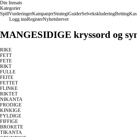
Din Innsats
Kategorier
Spill
Vurderinger
Kampanjer
Strategi
Guider
Selvekskludering
Betting
Kas
Logg inn
Register
Nyhetsbrevet
MANGESIDIGE kryssord og sy
RIKE
FETT
FETE
RIKT
FULLE
FEITE
FETTET
FLINKE
RIKTET
NIKANTA
FRODIGE
KINKIGE
FYLDIGE
FIFFIGE
BROKETE
TIKANTA