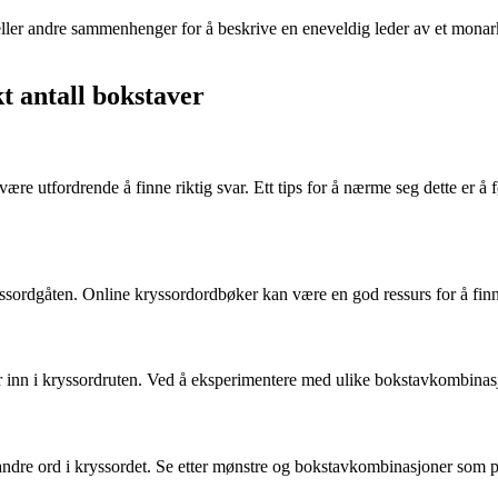
ler andre sammenhenger for å beskrive en eneveldig leder av et monarki.
kt antall bokstaver
utfordrende å finne riktig svar. Ett tips for å nærme seg dette er å førs
ryssordgåten. Online kryssordordbøker kan være en god ressurs for å fin
r inn i kryssordruten. Ved å eksperimentere med ulike bokstavkombinasj
dre ord i kryssordet. Se etter mønstre og bokstavkombinasjoner som pas