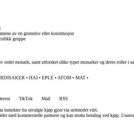
t
ene av en grunnlov eller konstitusjon
esifikk gruppe
v ordet monark, samt utforsket ulike typer monarker og deres roller i sa
RDISAKER
•
HAI
•
EPLE
•
ATOM
•
MAT
•
terest
TikTok
Mail
RSS
 inntekter fra utvalgte kjøp gjort via nettstedet vårt.
ider med kommersielle partnere og kan motta betaling ved kjøp. Uautori