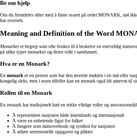
Be om hjelp
Om du fremdeles sliter med å finne svaret på ordet MONARK, nøl ikke 
har oversett.
Meaning and Definition of the Word MO
Monark
er et begrep som ofte brukes til å beskrive en eneveldig statsov
på ulike typer monarker og deres rolle i samfunnet.
Hva er en Monark?
En
monark
er en person som har den øverste makten i en stat eller nas
kongelig slekt, men i noen tilfeller kan en monark også bli utnevnt til sin
Rollen til en Monark
En monark har tradisjonelt hatt en rekke viktige roller og ansvarsområd
Å representere nasjonen både innenlands og internasjonalt
Å være en enhetende figur for folket
Å fungere som statsoverhode og symbol for nasjonen
Å utføre seremonielle oppgaver og plikter