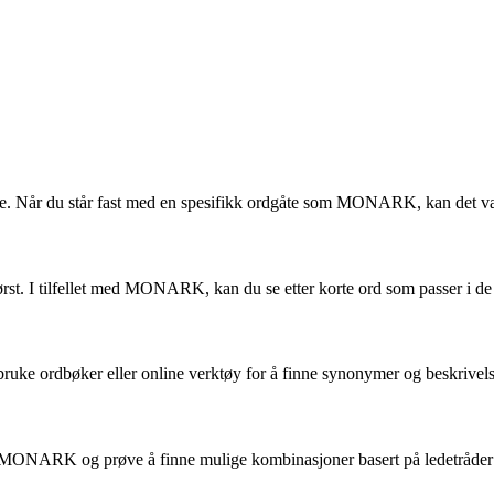
e. Når du står fast med en spesifikk ordgåte som MONARK, kan det vær
rst. I tilfellet med MONARK, kan du se etter korte ord som passer i de
 å bruke ordbøker eller online verktøy for å finne synonymer og beskri
t MONARK og prøve å finne mulige kombinasjoner basert på ledetråder 