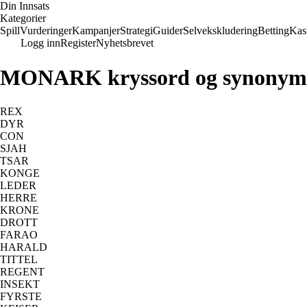
Din Innsats
Kategorier
Spill
Vurderinger
Kampanjer
Strategi
Guider
Selvekskludering
Betting
Kas
Logg inn
Register
Nyhetsbrevet
MONARK kryssord og synonym
REX
DYR
CON
SJAH
TSAR
KONGE
LEDER
HERRE
KRONE
DROTT
FARAO
HARALD
TITTEL
REGENT
INSEKT
FYRSTE