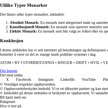
Ulilike Typer Monarker
Det finnes ulike typer monarker, inkludert:
Absolutt Monark:
En monark med ubegrenset makt og autorite
Konstitusjonell Monark:
En monark som opererer innenfor ramm
Elektiv Monark:
En monark som blir valgt av folket eller en sp
Konklusjon
I denne artikkelen har vi sett nærmere på betydningen og definisjonen a
fortsetter å være en del av mange lands politiske systemer i dag.
ATOM
•
BY I STORBRITANNIA
•
RINGER
•
DRIFT
•
HVIL
•
VE
Din Innsats
Del med omhu
X
Facebook
Instagram
LinkedIn
YouTube
Pin
© Vennligst respekter opphavsretten.
© Opphavsrettsbeskyttet innhold. Vi er en tilknyttet partner og kan motta
© Innholdet på denne nettsiden er beskyttet av opphavsrett. Vi samarbe
Bli kjent med oss
Bakgrunn
Hva vi tror på