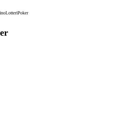
ino
Lotteri
Poker
er