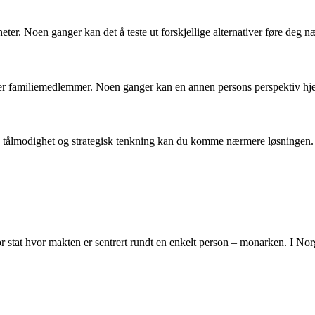
er. Noen ganger kan det å teste ut forskjellige alternativer føre deg n
 eller familiemedlemmer. Noen ganger kan en annen persons perspektiv h
modighet og strategisk tenkning kan du komme nærmere løsningen. Ikk
r stat hvor makten er sentrert rundt en enkelt person – monarken. I N