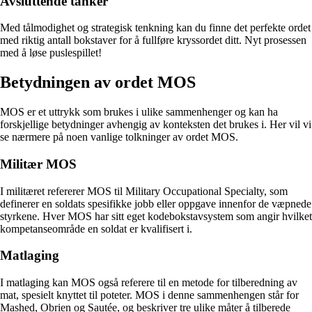
Avsluttende tanker
Med tålmodighet og strategisk tenkning kan du finne det perfekte ordet
med riktig antall bokstaver for å fullføre kryssordet ditt. Nyt prosessen
med å løse puslespillet!
Betydningen av ordet MOS
MOS er et uttrykk som brukes i ulike sammenhenger og kan ha
forskjellige betydninger avhengig av konteksten det brukes i. Her vil vi
se nærmere på noen vanlige tolkninger av ordet MOS.
Militær MOS
I militæret refererer MOS til Military Occupational Specialty, som
definerer en soldats spesifikke jobb eller oppgave innenfor de væpnede
styrkene. Hver MOS har sitt eget kodebokstavsystem som angir hvilket
kompetanseområde en soldat er kvalifisert i.
Matlaging
I matlaging kan MOS også referere til en metode for tilberedning av
mat, spesielt knyttet til poteter. MOS i denne sammenhengen står for
Mashed, Obrien og Sautée, og beskriver tre ulike måter å tilberede