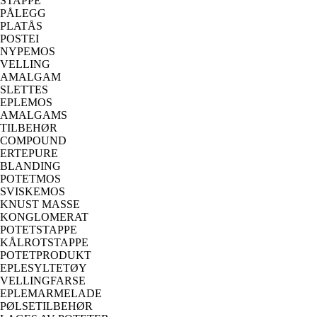
STAPPE
PÅLEGG
PLATÅS
POSTEI
NYPEMOS
VELLING
AMALGAM
SLETTES
EPLEMOS
AMALGAMS
TILBEHØR
COMPOUND
ERTEPURE
BLANDING
POTETMOS
SVISKEMOS
KNUST MASSE
KONGLOMERAT
POTETSTAPPE
KÅLROTSTAPPE
POTETPRODUKT
EPLESYLTETØY
VELLINGFARSE
EPLEMARMELADE
PØLSETILBEHØR