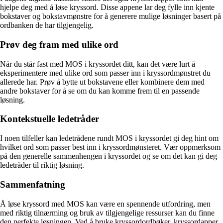
hjelpe deg med å løse kryssord. Disse appene lar deg fylle inn kjente
bokstaver og bokstavmønstre for å generere mulige løsninger basert på
ordbanken de har tilgjengelig.
Prøv deg fram med ulike ord
Når du står fast med MOS i kryssordet ditt, kan det være lurt å
eksperimentere med ulike ord som passer inn i kryssordmønstret du
allerede har. Prøv å bytte ut bokstavene eller kombinere dem med
andre bokstaver for å se om du kan komme frem til en passende
løsning.
Kontekstuelle ledetråder
I noen tilfeller kan ledetrådene rundt MOS i kryssordet gi deg hint om
hvilket ord som passer best inn i kryssordmønsteret. Vær oppmerksom
på den generelle sammenhengen i kryssordet og se om det kan gi deg
ledetråder til riktig løsning.
Sammenfatning
Å løse kryssord med MOS kan være en spennende utfordring, men
med riktig tilnærming og bruk av tilgjengelige ressurser kan du finne
den perfekte løsningen. Ved å bruke kryssordordbøker, kryssordapper,