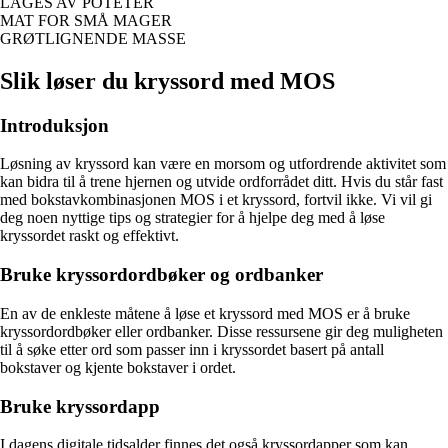
LAGES AV POTETER
MAT FOR SMÅ MAGER
GRØTLIGNENDE MASSE
Slik løser du kryssord med MOS
Introduksjon
Løsning av kryssord kan være en morsom og utfordrende aktivitet som
kan bidra til å trene hjernen og utvide ordforrådet ditt. Hvis du står fast
med bokstavkombinasjonen MOS i et kryssord, fortvil ikke. Vi vil gi
deg noen nyttige tips og strategier for å hjelpe deg med å løse
kryssordet raskt og effektivt.
Bruke kryssordordbøker og ordbanker
En av de enkleste måtene å løse et kryssord med MOS er å bruke
kryssordordbøker eller ordbanker. Disse ressursene gir deg muligheten
til å søke etter ord som passer inn i kryssordet basert på antall
bokstaver og kjente bokstaver i ordet.
Bruke kryssordapp
I dagens digitale tidsalder finnes det også kryssordapper som kan