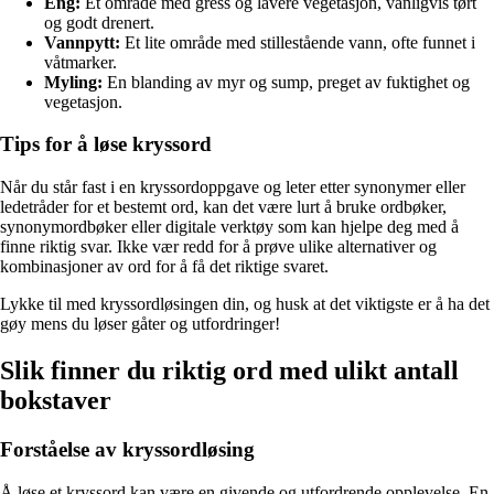
Eng:
Et område med gress og lavere vegetasjon, vanligvis tørt
og godt drenert.
Vannpytt:
Et lite område med stillestående vann, ofte funnet i
våtmarker.
Myling:
En blanding av myr og sump, preget av fuktighet og
vegetasjon.
Tips for å løse kryssord
Når du står fast i en kryssordoppgave og leter etter synonymer eller
ledetråder for et bestemt ord, kan det være lurt å bruke ordbøker,
synonymordbøker eller digitale verktøy som kan hjelpe deg med å
finne riktig svar. Ikke vær redd for å prøve ulike alternativer og
kombinasjoner av ord for å få det riktige svaret.
Lykke til med kryssordløsingen din, og husk at det viktigste er å ha det
gøy mens du løser gåter og utfordringer!
Slik finner du riktig ord med ulikt antall
bokstaver
Forståelse av kryssordløsing
Å løse et kryssord kan være en givende og utfordrende opplevelse. En