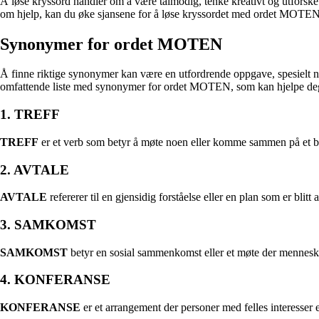
Å løse kryssord handler om å være tålmodig, tenke kreativt og utforske u
om hjelp, kan du øke sjansene for å løse kryssordet med ordet MOTEN
Synonymer for ordet MOTEN
Å finne riktige synonymer kan være en utfordrende oppgave, spesielt n
omfattende liste med synonymer for ordet MOTEN, som kan hjelpe deg 
1. TREFF
TREFF
er et verb som betyr å møte noen eller komme sammen på et b
2. AVTALE
AVTALE
refererer til en gjensidig forståelse eller en plan som er blitt a
3. SAMKOMST
SAMKOMST
betyr en sosial sammenkomst eller et møte der menneske
4. KONFERANSE
KONFERANSE
er et arrangement der personer med felles interesser 