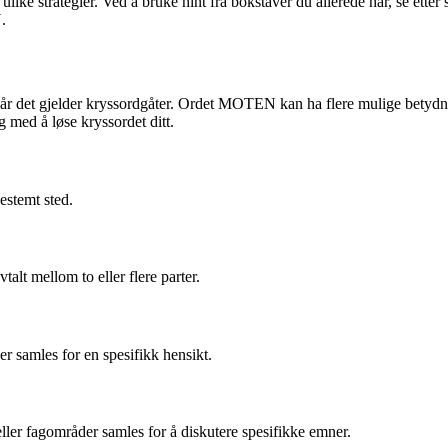
like strategier. Ved å bruke hint fra bokstaver du allerede har, se ette
.
år det gjelder kryssordgåter. Ordet MOTEN kan ha flere mulige betydni
med å løse kryssordet ditt.
estemt sted.
vtalt mellom to eller flere parter.
r samles for en spesifikk hensikt.
eller fagområder samles for å diskutere spesifikke emner.