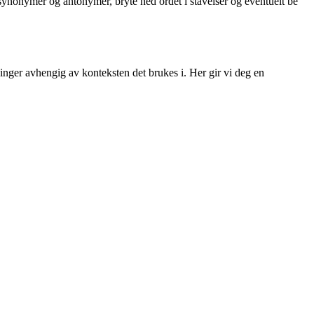
r synonymer og antonymer, bryte ned ordet i stavelser og eventuelt be
nger avhengig av konteksten det brukes i. Her gir vi deg en