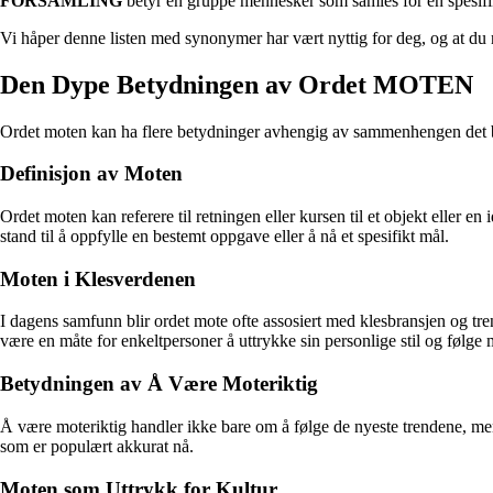
FORSAMLING
betyr en gruppe mennesker som samles for en spesifik
Vi håper denne listen med synonymer har vært nyttig for deg, og at du n
Den Dype Betydningen av Ordet MOTEN
Ordet moten kan ha flere betydninger avhengig av sammenhengen det blir
Definisjon av Moten
Ordet moten kan referere til retningen eller kursen til et objekt eller e
stand til å oppfylle en bestemt oppgave eller å nå et spesifikt mål.
Moten i Klesverdenen
I dagens samfunn blir ordet mote ofte assosiert med klesbransjen og tr
være en måte for enkeltpersoner å uttrykke sin personlige stil og følge 
Betydningen av Å Være Moteriktig
Å være moteriktig handler ikke bare om å følge de nyeste trendene, men
som er populært akkurat nå.
Moten som Uttrykk for Kultur