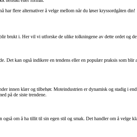
k hensikt eller formål.
å har flere alternativer å velge mellom når du løser kryssordgåten din!
 brukt i. Her vil vi utforske de ulike tolkningene av dette ordet og d
n ide. Det kan også indikere en tendens eller en populær praksis som blir 
ender innen klær og tilbehør. Moteindustrien er dynamisk og stadig i e
med på de siste trendene.
 også om å ha tillit til sin egen stil og smak. Det handler om å velge 