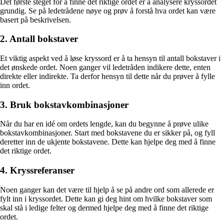
Det første steget for å finne det riktige ordet er å analysere kryssordet
grundig. Se på ledetrådene nøye og prøv å forstå hva ordet kan være
basert på beskrivelsen.
2. Antall bokstaver
Et viktig aspekt ved å løse kryssord er å ta hensyn til antall bokstaver i
det ønskede ordet. Noen ganger vil ledetråden indikere dette, enten
direkte eller indirekte. Ta derfor hensyn til dette når du prøver å fylle
inn ordet.
3. Bruk bokstavkombinasjoner
Når du har en idé om ordets lengde, kan du begynne å prøve ulike
bokstavkombinasjoner. Start med bokstavene du er sikker på, og fyll
deretter inn de ukjente bokstavene. Dette kan hjelpe deg med å finne
det riktige ordet.
4. Kryssreferanser
Noen ganger kan det være til hjelp å se på andre ord som allerede er
fylt inn i kryssordet. Dette kan gi deg hint om hvilke bokstaver som
skal stå i ledige felter og dermed hjelpe deg med å finne det riktige
ordet.