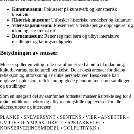
Kunstmuseum:
Fokuserer på kunstverk og kunstnerisk
kreativitet.
Historisk museum:
Utforsker historiske hendelser og kulturarv.
Vitenskapsmuseum:
Presenterer vitenskapelige oppdagelser og
teknologiske fremskritt.
Barnemuseum:
Retter seg mot barn og tilbyr interaktive
utstillinger og læringsmuligheter.
Betydningen av museer
Museer spiller en viktig rolle i samfunnet ved å bidra til utdanning,
kulturbevaring og kulturell berikelse. De er også arenaer for dialog,
refleksjon og utforskning av ulike perspektiver. Besøkende kan
oppleve inspirasjon, refleksjon og glede gjennom museumssamlinger
og utstillinger.
Som en integrert del av samfunnet fortsetter museer å utvikle seg for å
møte publikums behov og tilby meningsfulle opplevelser for alle
aldersgrupper og interesser.
PLANKE
•
SNEVERSYNT
•
SENTENS
•
VIER
•
ANSETTER
•
UVILJE
•
OLYMPISK IDRETT
•
SPETAKKELET
•
KONSERVERINGSMIDDEL
•
GOLFUTRYKK
•