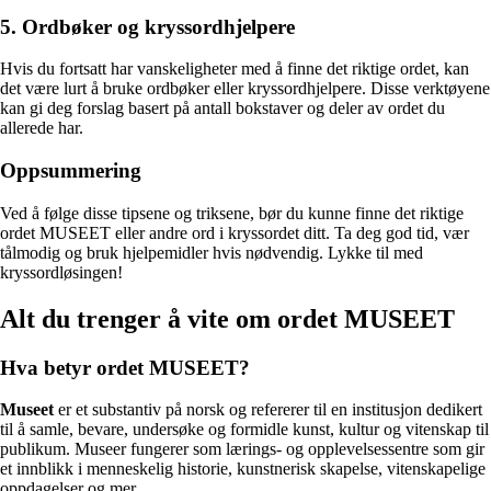
5. Ordbøker og kryssordhjelpere
Hvis du fortsatt har vanskeligheter med å finne det riktige ordet, kan
det være lurt å bruke ordbøker eller kryssordhjelpere. Disse verktøyene
kan gi deg forslag basert på antall bokstaver og deler av ordet du
allerede har.
Oppsummering
Ved å følge disse tipsene og triksene, bør du kunne finne det riktige
ordet MUSEET eller andre ord i kryssordet ditt. Ta deg god tid, vær
tålmodig og bruk hjelpemidler hvis nødvendig. Lykke til med
kryssordløsingen!
Alt du trenger å vite om ordet MUSEET
Hva betyr ordet MUSEET?
Museet
er et substantiv på norsk og refererer til en institusjon dedikert
til å samle, bevare, undersøke og formidle kunst, kultur og vitenskap til
publikum. Museer fungerer som lærings- og opplevelsessentre som gir
et innblikk i menneskelig historie, kunstnerisk skapelse, vitenskapelige
oppdagelser og mer.