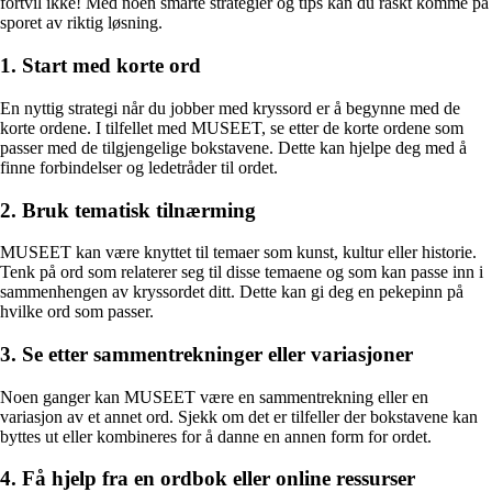
fortvil ikke! Med noen smarte strategier og tips kan du raskt komme på
sporet av riktig løsning.
1. Start med korte ord
En nyttig strategi når du jobber med kryssord er å begynne med de
korte ordene. I tilfellet med MUSEET, se etter de korte ordene som
passer med de tilgjengelige bokstavene. Dette kan hjelpe deg med å
finne forbindelser og ledetråder til ordet.
2. Bruk tematisk tilnærming
MUSEET kan være knyttet til temaer som kunst, kultur eller historie.
Tenk på ord som relaterer seg til disse temaene og som kan passe inn i
sammenhengen av kryssordet ditt. Dette kan gi deg en pekepinn på
hvilke ord som passer.
3. Se etter sammentrekninger eller variasjoner
Noen ganger kan MUSEET være en sammentrekning eller en
variasjon av et annet ord. Sjekk om det er tilfeller der bokstavene kan
byttes ut eller kombineres for å danne en annen form for ordet.
4. Få hjelp fra en ordbok eller online ressurser