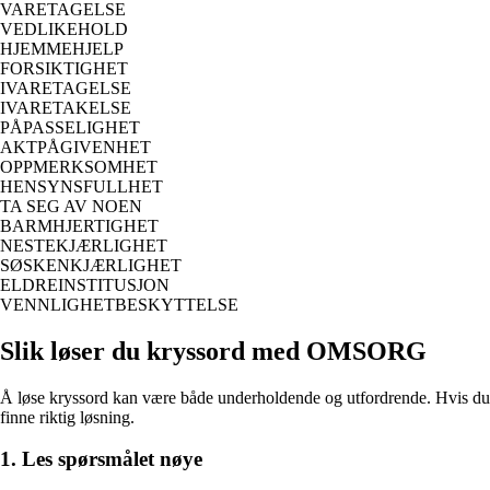
VARETAGELSE
VEDLIKEHOLD
HJEMMEHJELP
FORSIKTIGHET
IVARETAGELSE
IVARETAKELSE
PÅPASSELIGHET
AKTPÅGIVENHET
OPPMERKSOMHET
HENSYNSFULLHET
TA SEG AV NOEN
BARMHJERTIGHET
NESTEKJÆRLIGHET
SØSKENKJÆRLIGHET
ELDREINSTITUSJON
VENNLIGHETBESKYTTELSE
Slik løser du kryssord med OMSORG
Å løse kryssord kan være både underholdende og utfordrende. Hvis du bli
finne riktig løsning.
1. Les spørsmålet nøye