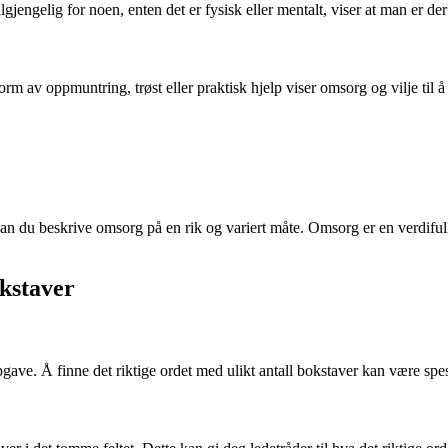
gjengelig for noen, enten det er fysisk eller mentalt, viser at man er d
 form av oppmuntring, trøst eller praktisk hjelp viser omsorg og vilje til 
 kan du beskrive omsorg på en rik og variert måte. Omsorg er en verdiful
okstaver
e. Å finne det riktige ordet med ulikt antall bokstaver kan være spesi