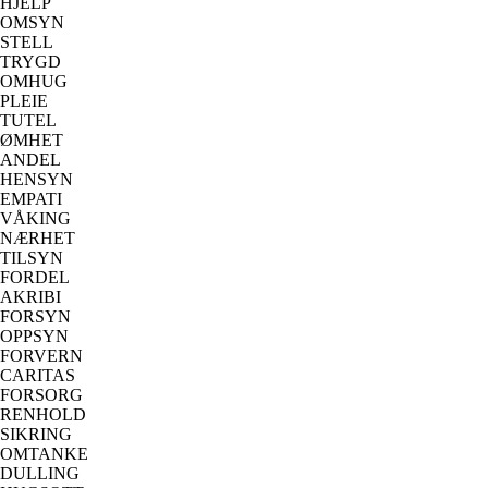
HJELP
OMSYN
STELL
TRYGD
OMHUG
PLEIE
TUTEL
ØMHET
ANDEL
HENSYN
EMPATI
VÅKING
NÆRHET
TILSYN
FORDEL
AKRIBI
FORSYN
OPPSYN
FORVERN
CARITAS
FORSORG
RENHOLD
SIKRING
OMTANKE
DULLING