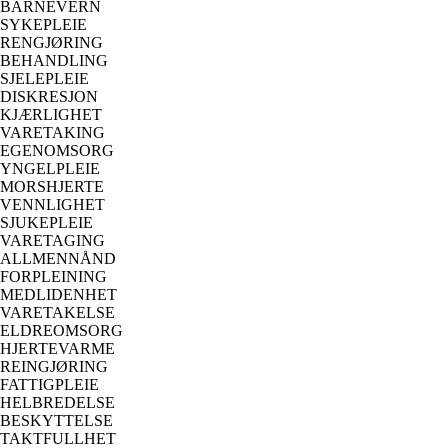
BARNEVERN
SYKEPLEIE
RENGJØRING
BEHANDLING
SJELEPLEIE
DISKRESJON
KJÆRLIGHET
VARETAKING
EGENOMSORG
YNGELPLEIE
MORSHJERTE
VENNLIGHET
SJUKEPLEIE
VARETAGING
ALLMENNÅND
FORPLEINING
MEDLIDENHET
VARETAKELSE
ELDREOMSORG
HJERTEVARME
REINGJØRING
FATTIGPLEIE
HELBREDELSE
BESKYTTELSE
TAKTFULLHET