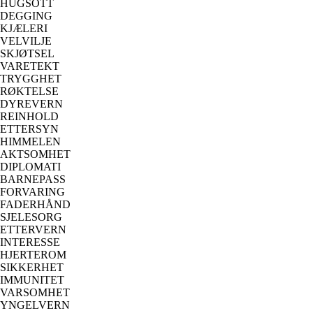
HUGSOTT
DEGGING
KJÆLERI
VELVILJE
SKJØTSEL
VARETEKT
TRYGGHET
RØKTELSE
DYREVERN
REINHOLD
ETTERSYN
HIMMELEN
AKTSOMHET
DIPLOMATI
BARNEPASS
FORVARING
FADERHÅND
SJELESORG
ETTERVERN
INTERESSE
HJERTEROM
SIKKERHET
IMMUNITET
VARSOMHET
YNGELVERN