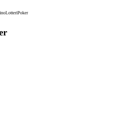
ino
Lotteri
Poker
er