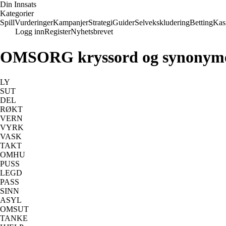
Din Innsats
Kategorier
Spill
Vurderinger
Kampanjer
Strategi
Guider
Selvekskludering
Betting
Kas
Logg inn
Register
Nyhetsbrevet
OMSORG kryssord og synonym
LY
SUT
DEL
RØKT
VERN
VYRK
VASK
TAKT
OMHU
PUSS
LEGD
PASS
SINN
ASYL
OMSUT
TANKE