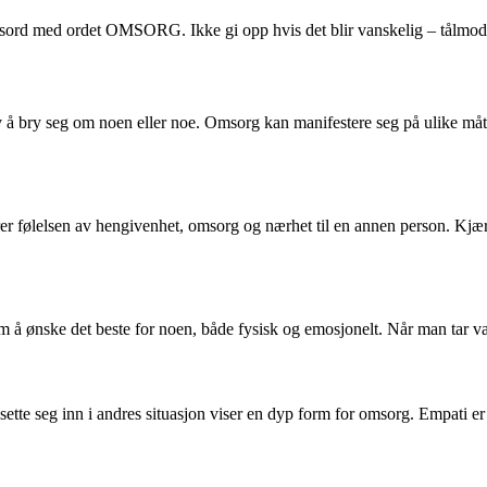
ssord med ordet OMSORG. Ikke gi opp hvis det blir vanskelig – tålmodighet
 av å bry seg om noen eller noe. Omsorg kan manifestere seg på ulike m
r følelsen av hengivenhet, omsorg og nærhet til en annen person. Kjærl
 å ønske det beste for noen, både fysisk og emosjonelt. Når man tar v
 sette seg inn i andres situasjon viser en dyp form for omsorg. Empati 