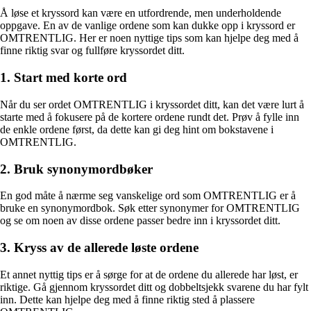
Å løse et kryssord kan være en utfordrende, men underholdende
oppgave. En av de vanlige ordene som kan dukke opp i kryssord er
OMTRENTLIG. Her er noen nyttige tips som kan hjelpe deg med å
finne riktig svar og fullføre kryssordet ditt.
1. Start med korte ord
Når du ser ordet OMTRENTLIG i kryssordet ditt, kan det være lurt å
starte med å fokusere på de kortere ordene rundt det. Prøv å fylle inn
de enkle ordene først, da dette kan gi deg hint om bokstavene i
OMTRENTLIG.
2. Bruk synonymordbøker
En god måte å nærme seg vanskelige ord som OMTRENTLIG er å
bruke en synonymordbok. Søk etter synonymer for OMTRENTLIG
og se om noen av disse ordene passer bedre inn i kryssordet ditt.
3. Kryss av de allerede løste ordene
Et annet nyttig tips er å sørge for at de ordene du allerede har løst, er
riktige. Gå gjennom kryssordet ditt og dobbeltsjekk svarene du har fylt
inn. Dette kan hjelpe deg med å finne riktig sted å plassere