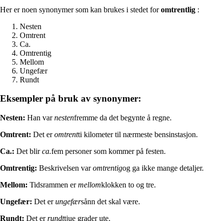
Her er noen synonymer som kan brukes i stedet for
omtrentlig
:
Nesten
Omtrent
Ca.
Omtrentig
Mellom
Ungefær
Rundt
Eksempler på bruk av synonymer:
Nesten:
Han var
nesten
fremme da det begynte å regne.
Omtrent:
Det er
omtrent
ti kilometer til nærmeste bensinstasjon.
Ca.:
Det blir
ca.
fem personer som kommer på festen.
Omtrentig:
Beskrivelsen var
omtrentig
og ga ikke mange detaljer.
Mellom:
Tidsrammen er
mellom
klokken to og tre.
Ungefær:
Det er
ungefær
sånn det skal være.
Rundt:
Det er
rundt
tjue grader ute.