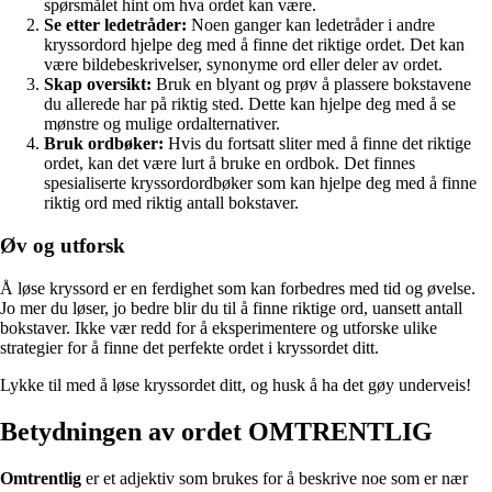
spørsmålet hint om hva ordet kan være.
Se etter ledetråder:
Noen ganger kan ledetråder i andre
kryssordord hjelpe deg med å finne det riktige ordet. Det kan
være bildebeskrivelser, synonyme ord eller deler av ordet.
Skap oversikt:
Bruk en blyant og prøv å plassere bokstavene
du allerede har på riktig sted. Dette kan hjelpe deg med å se
mønstre og mulige ordalternativer.
Bruk ordbøker:
Hvis du fortsatt sliter med å finne det riktige
ordet, kan det være lurt å bruke en ordbok. Det finnes
spesialiserte kryssordordbøker som kan hjelpe deg med å finne
riktig ord med riktig antall bokstaver.
Øv og utforsk
Å løse kryssord er en ferdighet som kan forbedres med tid og øvelse.
Jo mer du løser, jo bedre blir du til å finne riktige ord, uansett antall
bokstaver. Ikke vær redd for å eksperimentere og utforske ulike
strategier for å finne det perfekte ordet i kryssordet ditt.
Lykke til med å løse kryssordet ditt, og husk å ha det gøy underveis!
Betydningen av ordet OMTRENTLIG
Omtrentlig
er et adjektiv som brukes for å beskrive noe som er nær