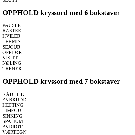
OPPHOLD kryssord med 6 bokstaver
PAUSER
RASTER
HVILER
TERMIN
SEJOUR
OPPHØR
VISITT
NØLING
TRENER
OPPHOLD kryssord med 7 bokstaver
NÅDETID
AVBRUDD
HEFTING
TIMEOUT
SINKING
SPATIUM
AVBROTT
VÆRTEGN