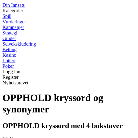
Din Innsats
Kategorier
Spill
Vurderinger
Kampanjer
Strategi
Guider
Selvekskludering
Betting
Kasino
Lotteri
Poker
Logg inn
Register
Nyhetsbrevet
OPPHOLD kryssord og
synonymer
OPPHOLD kryssord med 4 bokstaver