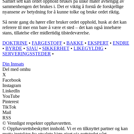
Samlet sett kan ordet opphold brukes på ulike måter avhengig av
sammenhengen det brukes i. Det er viktig å forstå de forskjellige
nyansene av betydning for å kunne tolke og bruke ordet riktig.
Så neste gang du hører eller bruker ordet opphold, husk at det kan
referere til mer enn bare å være et sted – det kan også innebære
stans, tillatelse eller midlertidig tilstedeværelse.
DOKTRINE
•
FARGESTOFF
•
BAKKE
•
EKSPERT
•
ENDRE
•
BYRDE
•
SJAU
•
SIKKERHET
•
LIKEGYLDIG
•
SERVERINGSSTEDER
•
Din Innsats
Del med omhu
X
Facebook
Instagram
LinkedIn
YouTube
Pinterest
TikTok
Mail
RSS
© Vennligst respekter opphavsretten.
© Opphavsrettsbeskyttet innhold. Vi er en tilknyttet partner og kan
motta inntekter fra utvalgte kjøp gjort via nettstedet vårt.