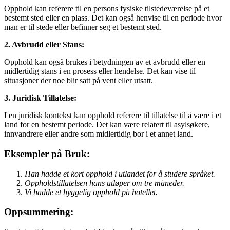
Opphold kan referere til en persons fysiske tilstedeværelse på et
bestemt sted eller en plass. Det kan også henvise til en periode hvor
man er til stede eller befinner seg et bestemt sted.
2. Avbrudd eller Stans:
Opphold kan også brukes i betydningen av et avbrudd eller en
midlertidig stans i en prosess eller hendelse. Det kan vise til
situasjoner der noe blir satt på vent eller utsatt.
3. Juridisk Tillatelse:
I en juridisk kontekst kan opphold referere til tillatelse til å være i et
land for en bestemt periode. Det kan være relatert til asylsøkere,
innvandrere eller andre som midlertidig bor i et annet land.
Eksempler på Bruk:
Han hadde et kort opphold i utlandet for å studere språket.
Oppholdstillatelsen hans utløper om tre måneder.
Vi hadde et hyggelig opphold på hotellet.
Oppsummering: