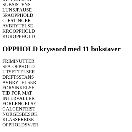
SUBSISTENS
LUNSJPAUSE
SPAOPPHOLD
GJESTINGER
AVBRYTELSE
KROOPPHOLD
KUROPPHOLD
OPPHOLD kryssord med 11 bokstaver
FRIMINUTTER
SPA-OPPHOLD
UTSETTELSER
DRIFTSSTANS
AVBRYTELSER
FORSINKELSE
TID FOR MAT
INTERVALLER
FORLENGELSE
GALGENFRIST
NORGESBESØK
KLASSEREISE
OPPHOLDSVÆR