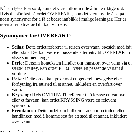
Når du løser kryssord, kan det være utfordrende å finne riktige ord.
Hvis du står fast på ordet OVERFART, kan det være nyttig å se på
noen synonymer for å få et bedre innblikk i mulige løsninger. Her er
noen alternative ord du kan vurdere:
Synonymer for OVERFART:
Seilas:
Dette ordet refererer til reisen over vann, spesielt med båt
eller skip. Det kan være et passende alternativ til OVERFART i
visse sammenhenger.
Ferje:
Dersom konteksten handler om transport over vann via et
særskilt fartøy, kan ordet FERJE være en passende variant å
vurdere.
Reise:
Dette ordet kan peke mot en generell bevegelse eller
forflytning fra ett sted til et annet, inkludert en overfart over
vann.
Kryssing:
Hvis OVERFART refererer til å krysse en vannvei
eller et farvann, kan ordet KRYSSING være en relevant
synonym.
Fremkomst:
Dette ordet kan indikere transportmetoden eller
handlingen med å komme seg fra ett sted til et annet, inkludert
over vann.