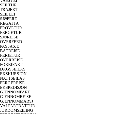
VASSVEI
SEILTUR
TRAJEKT
SEILLEI
SJØFERD
REGATTA
PRØVETUR
FERGETUR
SJØREISE
OVERFERD
PASSASJE
BÅTREISE
FERJETUR
OVERREISE
FORBIFART
DAGSSEILAS
EKSKURSJON
NATTSEILAS
FERGEREISE
EKSPEDISJON
GJENNOMFART
GJENNOMREISE
GJENNOMMARSJ
VALFARTBÅTTUR
JORDOMSEILING