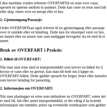
I den maritime verden refererer
OVERFART
til en reise over vann,
spesielt en sjøreise mellom to punkter. Dette kan være en reise med båt
eller skip, enten over en innsjø eller et hav.
2. Gjennomgang/Passasje:
Ordet
OVERFART
kan også referere til en gjennomgang eller passasje
over et område eller en hindring. Dette kan for eksempel være en bro,
en tunnel eller en annen rute som muliggjør bevegelse fra ett sted til et
annet.
Bruk av OVERFART i Praksis:
1. Billett til OVERFART:
Når man skal reise med et transportmiddel som krever en billett for å
krysse et vann eller en grense, kan man bli bedt om å kjøpe en
OVERFART
-billett. Dette gjelder spesielt for ferger, broer eller tunneler
som krever betaling for passering.
2. Informasjon om OVERFART:
Når man planlegger en reise som inkluderer en
OVERFART
, enten det
er med bil, båt eller annet transportmiddel, er det viktig å ha korrekt
informasjon om rutetider, priser og eventuelle restriksjoner som gjelder