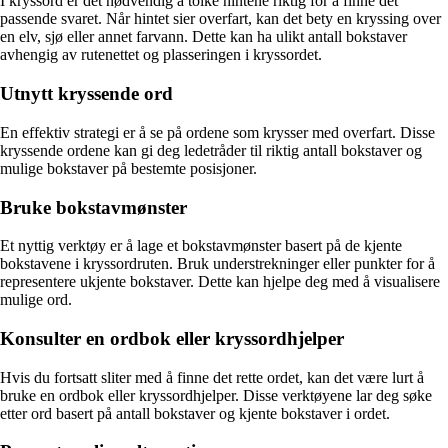
I kryssord er det nødvendig å tolke hintene riktig for å finne det
passende svaret. Når hintet sier overfart, kan det bety en kryssing over
en elv, sjø eller annet farvann. Dette kan ha ulikt antall bokstaver
avhengig av rutenettet og plasseringen i kryssordet.
Utnytt kryssende ord
En effektiv strategi er å se på ordene som krysser med overfart. Disse
kryssende ordene kan gi deg ledetråder til riktig antall bokstaver og
mulige bokstaver på bestemte posisjoner.
Bruke bokstavmønster
Et nyttig verktøy er å lage et bokstavmønster basert på de kjente
bokstavene i kryssordruten. Bruk understrekninger eller punkter for å
representere ukjente bokstaver. Dette kan hjelpe deg med å visualisere
mulige ord.
Konsulter en ordbok eller kryssordhjelper
Hvis du fortsatt sliter med å finne det rette ordet, kan det være lurt å
bruke en ordbok eller kryssordhjelper. Disse verktøyene lar deg søke
etter ord basert på antall bokstaver og kjente bokstaver i ordet.