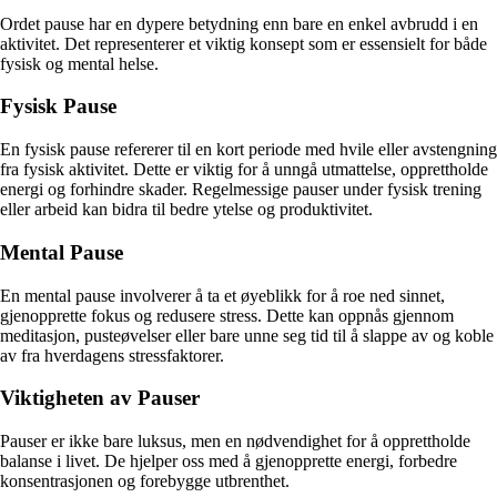
Ordet pause har en dypere betydning enn bare en enkel avbrudd i en
aktivitet. Det representerer et viktig konsept som er essensielt for både
fysisk og mental helse.
Fysisk Pause
En fysisk pause refererer til en kort periode med hvile eller avstengning
fra fysisk aktivitet. Dette er viktig for å unngå utmattelse, opprettholde
energi og forhindre skader. Regelmessige pauser under fysisk trening
eller arbeid kan bidra til bedre ytelse og produktivitet.
Mental Pause
En mental pause involverer å ta et øyeblikk for å roe ned sinnet,
gjenopprette fokus og redusere stress. Dette kan oppnås gjennom
meditasjon, pusteøvelser eller bare unne seg tid til å slappe av og koble
av fra hverdagens stressfaktorer.
Viktigheten av Pauser
Pauser er ikke bare luksus, men en nødvendighet for å opprettholde
balanse i livet. De hjelper oss med å gjenopprette energi, forbedre
konsentrasjonen og forebygge utbrenthet.