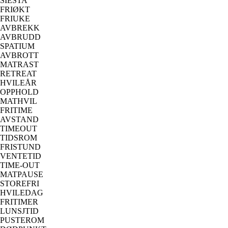
SIESTA
FRIØKT
FRIUKE
AVBREKK
AVBRUDD
SPATIUM
AVBROTT
MATRAST
RETREAT
HVILEÅR
OPPHOLD
MATHVIL
FRITIME
AVSTAND
TIMEOUT
TIDSROM
FRISTUND
VENTETID
TIME-OUT
MATPAUSE
STOREFRI
HVILEDAG
FRITIMER
LUNSJTID
PUSTEROM