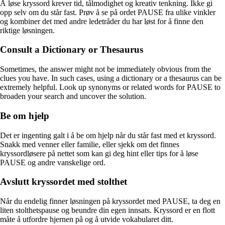
Å løse kryssord krever tid, tålmodighet og kreativ tenkning. Ikke gi
opp selv om du står fast. Prøv å se på ordet PAUSE fra ulike vinkler
og kombiner det med andre ledetråder du har løst for å finne den
riktige løsningen.
Consult a Dictionary or Thesaurus
Sometimes, the answer might not be immediately obvious from the
clues you have. In such cases, using a dictionary or a thesaurus can be
extremely helpful. Look up synonyms or related words for PAUSE to
broaden your search and uncover the solution.
Be om hjelp
Det er ingenting galt i å be om hjelp når du står fast med et kryssord.
Snakk med venner eller familie, eller sjekk om det finnes
kryssordløsere på nettet som kan gi deg hint eller tips for å løse
PAUSE og andre vanskelige ord.
Avslutt kryssordet med stolthet
Når du endelig finner løsningen på kryssordet med PAUSE, ta deg en
liten stolthetspause og beundre din egen innsats. Kryssord er en flott
måte å utfordre hjernen på og å utvide vokabularet ditt.