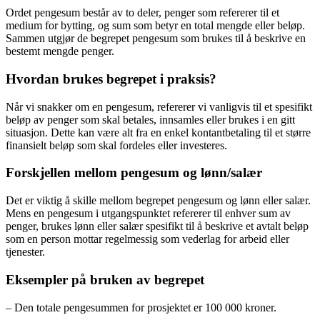
Ordet pengesum består av to deler, penger som refererer til et
medium for bytting, og sum som betyr en total mengde eller beløp.
Sammen utgjør de begrepet pengesum som brukes til å beskrive en
bestemt mengde penger.
Hvordan brukes begrepet i praksis?
Når vi snakker om en pengesum, refererer vi vanligvis til et spesifikt
beløp av penger som skal betales, innsamles eller brukes i en gitt
situasjon. Dette kan være alt fra en enkel kontantbetaling til et større
finansielt beløp som skal fordeles eller investeres.
Forskjellen mellom pengesum og lønn/salær
Det er viktig å skille mellom begrepet pengesum og lønn eller salær.
Mens en pengesum i utgangspunktet refererer til enhver sum av
penger, brukes lønn eller salær spesifikt til å beskrive et avtalt beløp
som en person mottar regelmessig som vederlag for arbeid eller
tjenester.
Eksempler på bruken av begrepet
– Den totale pengesummen for prosjektet er 100 000 kroner.