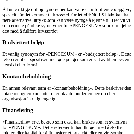
Å finne riktige ord og synonymer kan være en utfordrende oppgave,
spesielt når det kommer til kryssord. Ordet «PENGESUM» kan ha
flere alternative uttrykk som kan være nyttige å kjenne til. Her vil vi
se nærmere på ulike synonymer for «PENGESUM» som kan hjelpe
deg med å fullføre kryssordet.
Budsjettert beløp
Et vanlig synonym for «PENGESUM» er «budsjettert beløp». Dette
refererer til en spesifisert mengde penger som er satt av til en bestemt
hensikt eller formål.
Kontantbeholdning
En annen relevant term er «kontantbeholdning». Dette beskriver den
totale mengden kontanter eller likvide midler en person eller
organisasjon har tilgjengelig.
Finansiering
«Finansiering» er et begrep som også kan brukes som et synonym
for «PENGESUM». Dette refererer til handlingen med å skaffe
midler eller kapital for å finansiere et prosjekt eller en virksomhet.