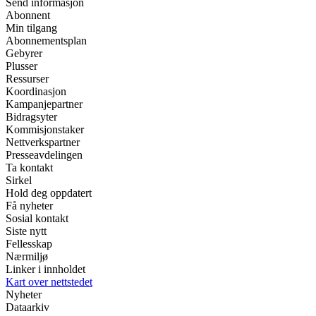
Send informasjon
Abonnent
Min tilgang
Abonnementsplan
Gebyrer
Plusser
Ressurser
Koordinasjon
Kampanjepartner
Bidragsyter
Kommisjonstaker
Nettverkspartner
Presseavdelingen
Ta kontakt
Sirkel
Hold deg oppdatert
Få nyheter
Sosial kontakt
Siste nytt
Fellesskap
Nærmiljø
Linker i innholdet
Kart over nettstedet
Nyheter
Dataarkiv