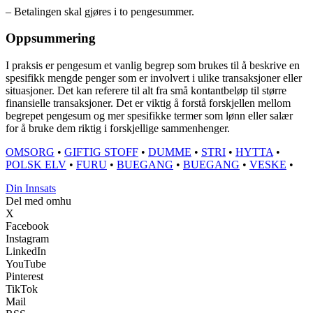
– Betalingen skal gjøres i to pengesummer.
Oppsummering
I praksis er pengesum et vanlig begrep som brukes til å beskrive en
spesifikk mengde penger som er involvert i ulike transaksjoner eller
situasjoner. Det kan referere til alt fra små kontantbeløp til større
finansielle transaksjoner. Det er viktig å forstå forskjellen mellom
begrepet pengesum og mer spesifikke termer som lønn eller salær
for å bruke dem riktig i forskjellige sammenhenger.
OMSORG
•
GIFTIG STOFF
•
DUMME
•
STRI
•
HYTTA
•
POLSK ELV
•
FURU
•
BUEGANG
•
BUEGANG
•
VESKE
•
Din Innsats
Del med omhu
X
Facebook
Instagram
LinkedIn
YouTube
Pinterest
TikTok
Mail