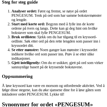
Steg for steg guide
Analyser ordet:
Først og fremst, se nøye på ordet
PENGESUM. Tenk på ord som har samme bokstavmønster
og lengde.
Start med korte ord:
Begynn med å fylle inn de korte
ordene på tvers og langs. Dette kan gi deg hint om hvilke
bokstaver som skal fylle PENGESUM.
Bruk ordlisten:
Sjekk om du har tilgang til en kryssord-
ordliste. Søk etter ord på den rette lengden som passer inn i
kryssordet ditt.
Se etter mønstre:
Noen ganger kan mønstre i kryssordet
indikere hvilke ord som passer inn. Prøv å se etter slike
indikasjoner.
Gjett intelligently:
Om du er usikker, gjett på ord som virker
sannsynlige basert på de kryssende bokstavene.
Oppsummering
Å løse kryssord kan være en morsom og utfordrende aktivitet. Ved å
følge disse stegene, kan du øke sjansene dine for å løse gåten som
inkluderer ordet PENGESUM. Lykke til!
Synonymer for ordet «PENGESUM»