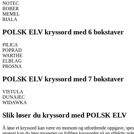
NOTEC
BOBER
MEMEL
BIALA
POLSK ELV kryssord med 6 bokstaver
PILICA
POPRAD
WARTHE
ELBLAG
PROSNA
POLSK ELV kryssord med 7 bokstaver
VISTULA
DUNAJEC
WIDAWKA
Slik løser du kryssord med POLSK ELV
Å løse et kryssord kan være en morsom og utfordrende oppgave, spesie
strategi kan du løse mysteriet og fullføre kryssordet på en effektiv måt