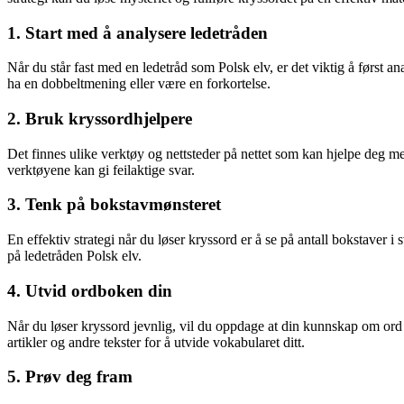
1. Start med å analysere ledetråden
Når du står fast med en ledetråd som Polsk elv, er det viktig å først a
ha en dobbeltmening eller være en forkortelse.
2. Bruk kryssordhjelpere
Det finnes ulike verktøy og nettsteder på nettet som kan hjelpe deg med
verktøyene kan gi feilaktige svar.
3. Tenk på bokstavmønsteret
En effektiv strategi når du løser kryssord er å se på antall bokstaver 
på ledetråden Polsk elv.
4. Utvid ordboken din
Når du løser kryssord jevnlig, vil du oppdage at din kunnskap om ord o
artikler og andre tekster for å utvide vokabularet ditt.
5. Prøv deg fram