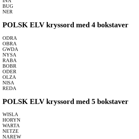
INA
BUG
NER
POLSK ELV kryssord med 4 bokstaver
ODRA
OBRA
GWDA
NYSA
RABA
BOBR
ODER
OLZA
NISA
REDA
POLSK ELV kryssord med 5 bokstaver
WISLA
HORYN
WARTA
NETZE
NAREW