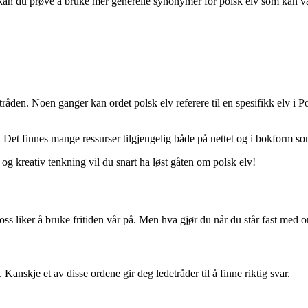
, kan du prøve å bruke mer generelle synonymer for polsk elv som kan væ
tråden. Noen ganger kan ordet polsk elv referere til en spesifikk elv i
 Det finnes mange ressurser tilgjengelig både på nettet og i bokform so
t og kreativ tenkning vil du snart ha løst gåten om polsk elv!
oss liker å bruke fritiden vår på. Men hva gjør du når du står fast m
nskje et av disse ordene gir deg ledetråder til å finne riktig svar.