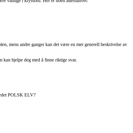
re vanlige i kryssord. Her er noen alternativer:
 Polen, mens andre ganger kan det være en mer generell beskrivelse av
m kan hjelpe deg med å finne riktige svar.
ed ordet POLSK ELV?