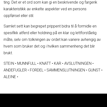
ting. Det er et ord som kan gi en beskrivende og fargerik
karakteristikk av enkelte aspekter ved en persons
oppførsel eller stil.
Samlet sett kan begrepet prippent bidra til å formidle en
spesifikk atferd eller holdning på en klar og lettforståelig
måte, selv om tolkningen av ordet kan variere avhengig av
hvem som bruker det og i hvilken sammenheng det blir
brukt.
STEIN
•
MUNNFULL
•
KNATT
•
KAR
•
AVSLUTNINGEN
•
ANDEFUGLER
•
FORDEL
•
SAMMENSLUTNINGEN
•
GUNST
•
ALEINE
•