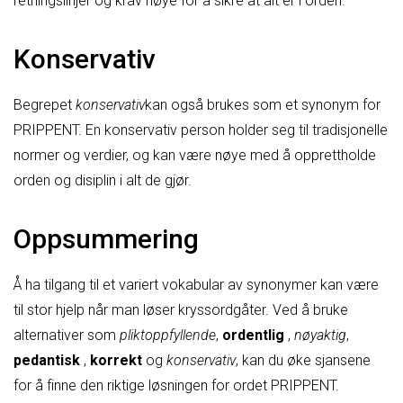
retningslinjer og krav nøye for å sikre at alt er i orden.
Konservativ
Begrepet
konservativ
kan også brukes som et synonym for
PRIPPENT. En konservativ person holder seg til tradisjonelle
normer og verdier, og kan være nøye med å opprettholde
orden og disiplin i alt de gjør.
Oppsummering
Å ha tilgang til et variert vokabular av synonymer kan være
til stor hjelp når man løser kryssordgåter. Ved å bruke
alternativer som
pliktoppfyllende
,
ordentlig
,
nøyaktig
,
pedantisk
,
korrekt
og
konservativ
, kan du øke sjansene
for å finne den riktige løsningen for ordet PRIPPENT.