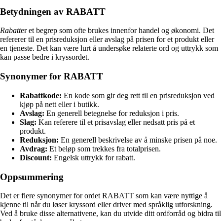
Betydningen av RABATT
Rabatt
er et begrep som ofte brukes innenfor handel og økonomi. Det
refererer til en prisreduksjon eller avslag på prisen for et produkt eller
en tjeneste. Det kan være lurt å undersøke relaterte ord og uttrykk som
kan passe bedre i kryssordet.
Synonymer for RABATT
Rabattkode:
En kode som gir deg rett til en prisreduksjon ved
kjøp på nett eller i butikk.
Avslag:
En generell betegnelse for reduksjon i pris.
Slag:
Kan referere til et prisavslag eller nedsatt pris på et
produkt.
Reduksjon:
En generell beskrivelse av å minske prisen på noe.
Avdrag:
Et beløp som trekkes fra totalprisen.
Discount:
Engelsk uttrykk for rabatt.
Oppsummering
Det er flere synonymer for ordet RABATT som kan være nyttige å
kjenne til når du løser kryssord eller driver med språklig utforskning.
Ved å bruke disse alternativene, kan du utvide ditt ordforråd og bidra til