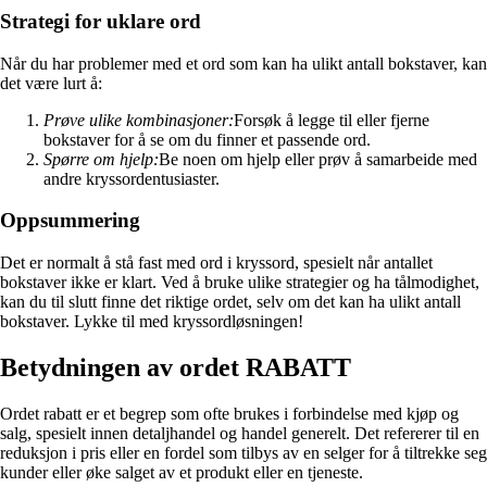
Strategi for uklare ord
Når du har problemer med et ord som kan ha ulikt antall bokstaver, kan
det være lurt å:
Prøve ulike kombinasjoner:
Forsøk å legge til eller fjerne
bokstaver for å se om du finner et passende ord.
Spørre om hjelp:
Be noen om hjelp eller prøv å samarbeide med
andre kryssordentusiaster.
Oppsummering
Det er normalt å stå fast med ord i kryssord, spesielt når antallet
bokstaver ikke er klart. Ved å bruke ulike strategier og ha tålmodighet,
kan du til slutt finne det riktige ordet, selv om det kan ha ulikt antall
bokstaver. Lykke til med kryssordløsningen!
Betydningen av ordet RABATT
Ordet rabatt er et begrep som ofte brukes i forbindelse med kjøp og
salg, spesielt innen detaljhandel og handel generelt. Det refererer til en
reduksjon i pris eller en fordel som tilbys av en selger for å tiltrekke seg
kunder eller øke salget av et produkt eller en tjeneste.