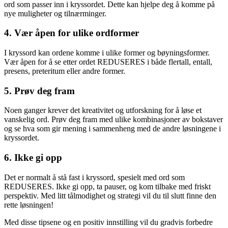
ord som passer inn i kryssordet. Dette kan hjelpe deg å komme på
nye muligheter og tilnærminger.
4. Vær åpen for ulike ordformer
I kryssord kan ordene komme i ulike former og bøyningsformer.
Vær åpen for å se etter ordet REDUSERES i både flertall, entall,
presens, preteritum eller andre former.
5. Prøv deg fram
Noen ganger krever det kreativitet og utforskning for å løse et
vanskelig ord. Prøv deg fram med ulike kombinasjoner av bokstaver
og se hva som gir mening i sammenheng med de andre løsningene i
kryssordet.
6. Ikke gi opp
Det er normalt å stå fast i kryssord, spesielt med ord som
REDUSERES. Ikke gi opp, ta pauser, og kom tilbake med friskt
perspektiv. Med litt tålmodighet og strategi vil du til slutt finne den
rette løsningen!
Med disse tipsene og en positiv innstilling vil du gradvis forbedre