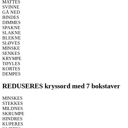
MATTES
SVINNE
GÅ NED
BINDES
DIMMES
SPAKNE
SLAKNE
BLEKNE
SLØVES
MINSKE
SENKES
KRYMPE
TØYLES
KORTES
DEMPES
REDUSERES kryssord med 7 bokstaver
MINSKES
STEKKES
MILDNES
SKRUMPE
HINDRES
KUPERES