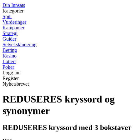
Din Innsats
Kategorier
Spill
Vurderinger
Kampanjer
Strategi
Guider
Selvekskludering
Betting
Kasino
Lotteri
Poker
Logg inn
Register
Nyhetsbrevet
REDUSERES kryssord og
synonymer
REDUSERES kryssord med 3 bokstaver