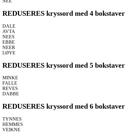
NEE
REDUSERES kryssord med 4 bokstaver
DALE
AVTA
NEES
EBBE
NEER
LØYE
REDUSERES kryssord med 5 bokstaver
MINKE
FALLE
REVES
DABBE
REDUSERES kryssord med 6 bokstaver
TYNNES
HEMMES
VEIKNE