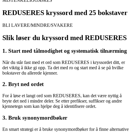
MISTENKELIGGJØRES
REDUSERES kryssord med 25 bokstaver
BLI LAVERE/MINDRE/SVAKERE
Slik løser du kryssord med REDUSERES
1. Start med tålmodighet og systematisk tilnærming
Når du står fast med et ord som REDUSERES i kryssordet ditt, er
det viktig å ikke gi opp. Ta det med ro og start med å se på hvilke
bokstaver du allerede kjenner.
2. Bryt ned ordet
For å løse et langt ord som REDUSERES, kan det være nyttig å
bryte det ned i mindre deler. Se etter prefikser, suffikser og andre
kjennetegn som kan hjelpe deg å identifisere ordet.
3. Bruk synonymordbøker
En smart strategi er å bruke synonymordbøker for å finne alternative