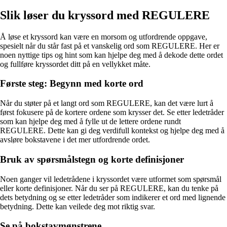
Slik løser du kryssord med REGULERE
Å løse et kryssord kan være en morsom og utfordrende oppgave,
spesielt når du står fast på et vanskelig ord som REGULERE. Her er
noen nyttige tips og hint som kan hjelpe deg med å dekode dette ordet
og fullføre kryssordet ditt på en vellykket måte.
Første steg: Begynn med korte ord
Når du støter på et langt ord som REGULERE, kan det være lurt å
først fokusere på de kortere ordene som krysser det. Se etter ledetråder
som kan hjelpe deg med å fylle ut de lettere ordene rundt
REGULERE. Dette kan gi deg verdifull kontekst og hjelpe deg med å
avsløre bokstavene i det mer utfordrende ordet.
Bruk av spørsmålstegn og korte definisjoner
Noen ganger vil ledetrådene i kryssordet være utformet som spørsmål
eller korte definisjoner. Når du ser på REGULERE, kan du tenke på
dets betydning og se etter ledetråder som indikerer et ord med lignende
betydning. Dette kan veilede deg mot riktig svar.
Se på bokstavmønstrene