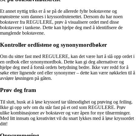
Et annet nyttig triks er å se på de allerede fylte bokstavene og
mønstrene som dannes i kryssordrutenettet. Dersom du har noen
bokstaver fra REGULERE, prøv å visualisere ordet med disse
bokstavene i tankene. Dette kan hjelpe deg med å identifisere de
manglende bokstavene.
Kontroller ordlistene og synonymordbøker
Om du sitter fast med REGULERE, kan det være lurt å slå opp ordet i
en ordbok eller synonymordbok. Dette kan gi deg alternativer og
hjelpe deg med å forstå ordets betydning bedre. Ikke vær redd for å
søke etter lignende ord eller synonymer – dette kan være nøkkelen til å
avsløre løsningen på gåten.
Prøv deg fram
Til slutt, husk at å løse kryssord tar tålmodighet og prøving og feiling.
Ikke gi opp selv om du står fast på et ord som REGULERE. Prøv
ulike kombinasjoner av bokstaver og vær åpen for nye tilnærminger.
Med litt innsats og kreativitet vil du snart lykkes med å løse kryssordet
ditt!
Oppsummering