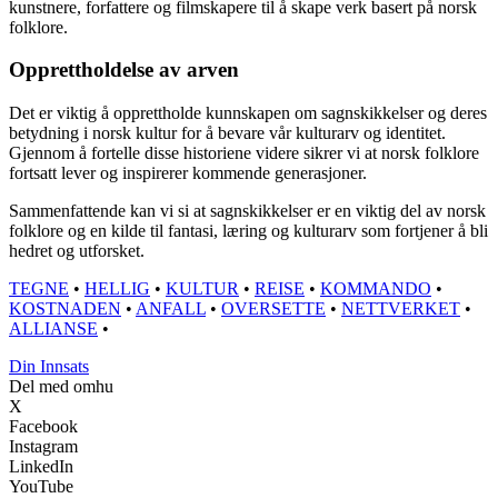
kunstnere, forfattere og filmskapere til å skape verk basert på norsk
folklore.
Opprettholdelse av arven
Det er viktig å opprettholde kunnskapen om sagnskikkelser og deres
betydning i norsk kultur for å bevare vår kulturarv og identitet.
Gjennom å fortelle disse historiene videre sikrer vi at norsk folklore
fortsatt lever og inspirerer kommende generasjoner.
Sammenfattende kan vi si at sagnskikkelser er en viktig del av norsk
folklore og en kilde til fantasi, læring og kulturarv som fortjener å bli
hedret og utforsket.
TEGNE
•
HELLIG
•
KULTUR
•
REISE
•
KOMMANDO
•
KOSTNADEN
•
ANFALL
•
OVERSETTE
•
NETTVERKET
•
ALLIANSE
•
Din Innsats
Del med omhu
X
Facebook
Instagram
LinkedIn
YouTube