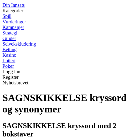
Din Innsats
Kategorier
Spill
Vurderinger
Kampanjer
Strategi
Guider
Selvekskludering
Betting
Kasino
Lotteri
Poker
Logg inn
Register
Nyhetsbrevet
SAGNSKIKKELSE kryssord
og synonymer
SAGNSKIKKELSE kryssord med 2
bokstaver