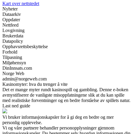
Kart over nettstedet
Nyheter
Dataarkiv
Oppdater
Nettfeed
Lovgivning
Brukerdata
Datapolicy
Opphavsrettsbeskyttelse
Forhold
Tilpasning
Miljøhensyn
DinInnsats.com
Norge Web
admin@norgeweb.com
Kasinomyter: hva du trenger å vite
Det er mange myter rundt kasinospill og gambling. Denne e-boken
avmystifiserer de vanligste misoppfatningene slik at du kan spille
med realistiske forventninger og en bedre forståelse av spillets natur.
Last ned guide
Vi bruker informasjonskapsler for å gi deg en bedre og mer
personlig opplevelse.
Vi og våre partnere behandler personopplysninger gjennom
informasjonskapsler. Du bestemmer selv hvordan informasjonen din