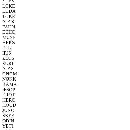
ZEVS
LOKE
EDDA
TOKK
AJAX
FAUN
ECHO
MUSE
HEKS
ELLI
IRIS
ZEUS
SURT
AJAS
GNOM
NØKK
KAMA
ÆSOP
EROT
HERO
HOOD
JUNO
SKEF
ODIN
YETI