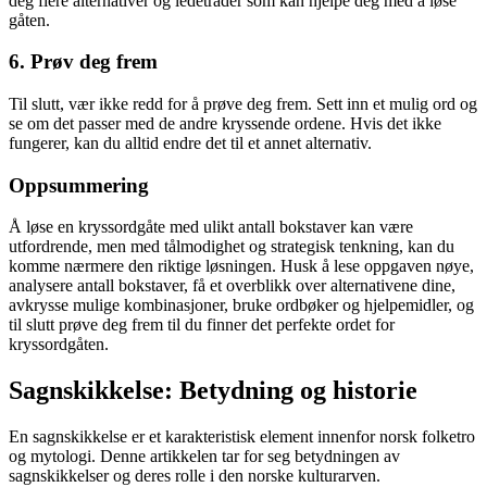
deg flere alternativer og ledetråder som kan hjelpe deg med å løse
gåten.
6. Prøv deg frem
Til slutt, vær ikke redd for å prøve deg frem. Sett inn et mulig ord og
se om det passer med de andre kryssende ordene. Hvis det ikke
fungerer, kan du alltid endre det til et annet alternativ.
Oppsummering
Å løse en kryssordgåte med ulikt antall bokstaver kan være
utfordrende, men med tålmodighet og strategisk tenkning, kan du
komme nærmere den riktige løsningen. Husk å lese oppgaven nøye,
analysere antall bokstaver, få et overblikk over alternativene dine,
avkrysse mulige kombinasjoner, bruke ordbøker og hjelpemidler, og
til slutt prøve deg frem til du finner det perfekte ordet for
kryssordgåten.
Sagnskikkelse: Betydning og historie
En sagnskikkelse er et karakteristisk element innenfor norsk folketro
og mytologi. Denne artikkelen tar for seg betydningen av
sagnskikkelser og deres rolle i den norske kulturarven.