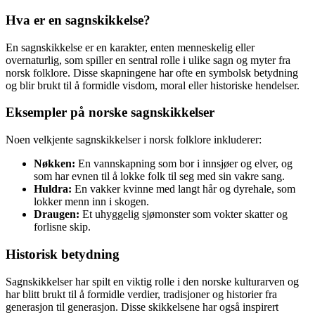
Hva er en sagnskikkelse?
En sagnskikkelse er en karakter, enten menneskelig eller
overnaturlig, som spiller en sentral rolle i ulike sagn og myter fra
norsk folklore. Disse skapningene har ofte en symbolsk betydning
og blir brukt til å formidle visdom, moral eller historiske hendelser.
Eksempler på norske sagnskikkelser
Noen velkjente sagnskikkelser i norsk folklore inkluderer:
Nøkken:
En vannskapning som bor i innsjøer og elver, og
som har evnen til å lokke folk til seg med sin vakre sang.
Huldra:
En vakker kvinne med langt hår og dyrehale, som
lokker menn inn i skogen.
Draugen:
Et uhyggelig sjømonster som vokter skatter og
forlisne skip.
Historisk betydning
Sagnskikkelser har spilt en viktig rolle i den norske kulturarven og
har blitt brukt til å formidle verdier, tradisjoner og historier fra
generasjon til generasjon. Disse skikkelsene har også inspirert