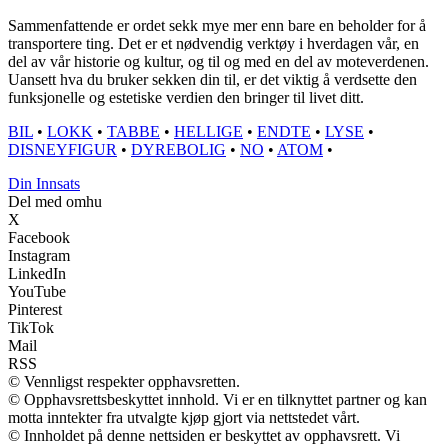
Sammenfattende er ordet sekk mye mer enn bare en beholder for å
transportere ting. Det er et nødvendig verktøy i hverdagen vår, en
del av vår historie og kultur, og til og med en del av moteverdenen.
Uansett hva du bruker sekken din til, er det viktig å verdsette den
funksjonelle og estetiske verdien den bringer til livet ditt.
BIL
•
LOKK
•
TABBE
•
HELLIGE
•
ENDTE
•
LYSE
•
DISNEYFIGUR
•
DYREBOLIG
•
NO
•
ATOM
•
Din Innsats
Del med omhu
X
Facebook
Instagram
LinkedIn
YouTube
Pinterest
TikTok
Mail
RSS
© Vennligst respekter opphavsretten.
© Opphavsrettsbeskyttet innhold. Vi er en tilknyttet partner og kan
motta inntekter fra utvalgte kjøp gjort via nettstedet vårt.
© Innholdet på denne nettsiden er beskyttet av opphavsrett. Vi