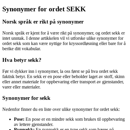
Synonymer for ordet SEKK
Norsk språk er rikt på synonymer
Norsk språk er kjent for å være rikt på synonymer, og ordet sekk er
intet unntak. I denne artikkelen vil vi utforske ulike synonymer for
ordet sekk som kan være nyttige for kryssordløsning eller bare for å
berike ditt vokabular.
Hva betyr sekk?
Før vi dykker inn i synonymer, la oss først se på hva ordet sekk
faktisk betyr. En sekk er en pose eller beholder laget av stoff, skinn
eller annet materiale for oppbevaring eller transport av gjenstander,
varer eller materialer.
Synonymer for sekk
Nedenfor finner du en liste over ulike synonymer for ordet sekk:
Pose:
En pose er en mindre sekk som brukes til oppbevaring
av lettere gjenstander.
Ryggsekk:
En ryggsekk er en type sekk som bæres på