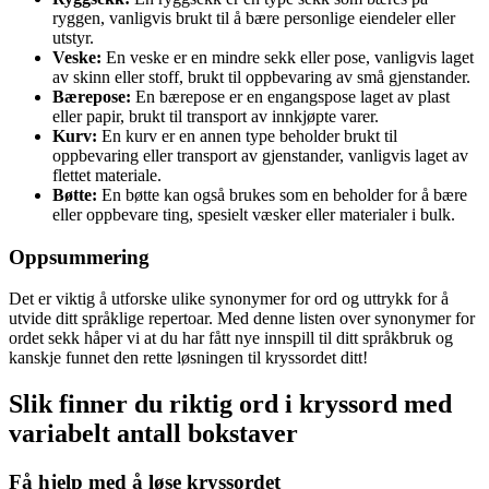
ryggen, vanligvis brukt til å bære personlige eiendeler eller
utstyr.
Veske:
En veske er en mindre sekk eller pose, vanligvis laget
av skinn eller stoff, brukt til oppbevaring av små gjenstander.
Bærepose:
En bærepose er en engangspose laget av plast
eller papir, brukt til transport av innkjøpte varer.
Kurv:
En kurv er en annen type beholder brukt til
oppbevaring eller transport av gjenstander, vanligvis laget av
flettet materiale.
Bøtte:
En bøtte kan også brukes som en beholder for å bære
eller oppbevare ting, spesielt væsker eller materialer i bulk.
Oppsummering
Det er viktig å utforske ulike synonymer for ord og uttrykk for å
utvide ditt språklige repertoar. Med denne listen over synonymer for
ordet sekk håper vi at du har fått nye innspill til ditt språkbruk og
kanskje funnet den rette løsningen til kryssordet ditt!
Slik finner du riktig ord i kryssord med
variabelt antall bokstaver
Få hjelp med å løse kryssordet