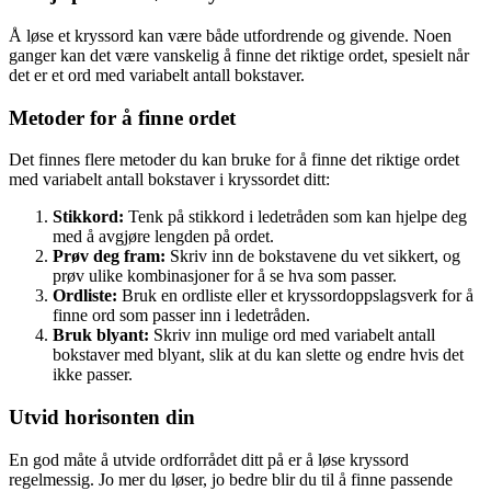
Å løse et kryssord kan være både utfordrende og givende. Noen
ganger kan det være vanskelig å finne det riktige ordet, spesielt når
det er et ord med variabelt antall bokstaver.
Metoder for å finne ordet
Det finnes flere metoder du kan bruke for å finne det riktige ordet
med variabelt antall bokstaver i kryssordet ditt:
Stikkord:
Tenk på stikkord i ledetråden som kan hjelpe deg
med å avgjøre lengden på ordet.
Prøv deg fram:
Skriv inn de bokstavene du vet sikkert, og
prøv ulike kombinasjoner for å se hva som passer.
Ordliste:
Bruk en ordliste eller et kryssordoppslagsverk for å
finne ord som passer inn i ledetråden.
Bruk blyant:
Skriv inn mulige ord med variabelt antall
bokstaver med blyant, slik at du kan slette og endre hvis det
ikke passer.
Utvid horisonten din
En god måte å utvide ordforrådet ditt på er å løse kryssord
regelmessig. Jo mer du løser, jo bedre blir du til å finne passende