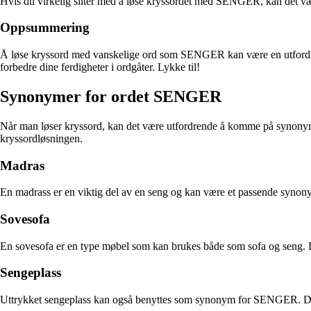
Hvis du virkelig sliter med å løse kryssordet med SENGER, kan det være 
Oppsummering
Å løse kryssord med vanskelige ord som SENGER kan være en utfordring
forbedre dine ferdigheter i ordgåter. Lykke til!
Synonymer for ordet SENGER
Når man løser kryssord, kan det være utfordrende å komme på synonymer
kryssordløsningen.
Madras
En madrass er en viktig del av en seng og kan være et passende syno
Sovesofa
En sovesofa er en type møbel som kan brukes både som sofa og seng.
Sengeplass
Uttrykket sengeplass kan også benyttes som synonym for SENGER. Det re