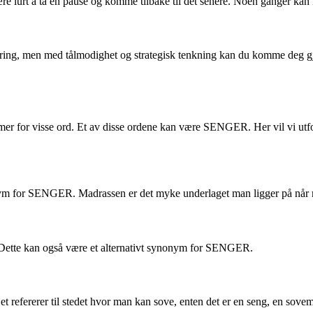
lurt å ta en pause og komme tilbake til det senere. Noen ganger kan hjer
, men med tålmodighet og strategisk tenkning kan du komme deg gjenno
 for visse ord. Et av disse ordene kan være SENGER. Her vil vi utfors
nym for SENGER. Madrassen er det myke underlaget man ligger på når 
 Dette kan også være et alternativt synonym for SENGER.
fererer til stedet hvor man kan sove, enten det er en seng, en sovema