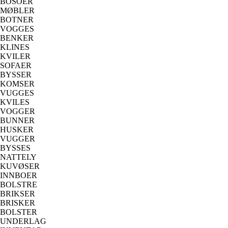
BOSOER
MØBLER
BOTNER
VOGGES
BENKER
KLINES
KVILER
SOFAER
BYSSER
KOMSER
VUGGES
KVILES
VOGGER
BUNNER
HUSKER
VUGGER
BYSSES
NATTELY
KUVØSER
INNBOER
BOLSTRE
BRIKSER
BRISKER
BOLSTER
UNDERLAG