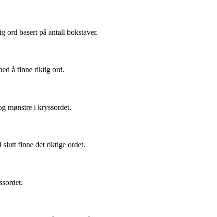
g ord basert på antall bokstaver.
ed å finne riktig ord.
og mønstre i kryssordet.
lutt finne det riktige ordet.
ssordet.