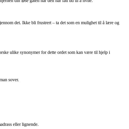
nen din løse gåten når den har fått tid til å hvile.
m det. Ikke bli frustrert – ta det som en mulighet til å lære og
ke ulike synonymer for dette ordet som kan være til hjelp i
man sover.
drass eller lignende.