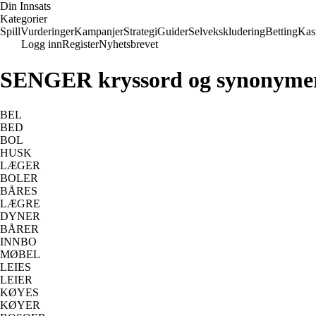
Din Innsats
Kategorier
Spill
Vurderinger
Kampanjer
Strategi
Guider
Selvekskludering
Betting
Kas
Logg inn
Register
Nyhetsbrevet
SENGER kryssord og synonyme
BEL
BED
BOL
HUSK
LÆGER
BOLER
BÅRES
LÆGRE
DYNER
BÅRER
INNBO
MØBEL
LEIES
LEIER
KØYES
KØYER