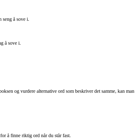
 seng å sove i.
g å sove i.
 boksen og vurdere alternative ord som beskriver det samme, kan man
 å finne riktig ord når du står fast.