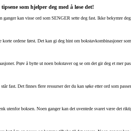
ipsene som hjelper deg med å løse det!
n ganger kan visse ord som SENGER sette deg fast. Ikke bekymre deg, 
 korte ordene først. Det kan gi deg hint om bokstavkombinasjoner som p
oner. Prøv å bytte ut noen bokstaver og se om det gir deg et mer pass
tår fast. Det finnes flere ressurser der du kan søke etter ord som passer 
k utenfor boksen. Noen ganger kan det uventede svaret være det riktig