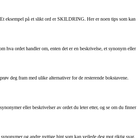
er. Et eksempel på et slikt ord er SKILDRING. Her er noen tips som kan
 om hva ordet handler om, enten det er en beskrivelse, et synonym eller
er prøv deg fram med ulike alternativer for de resterende bokstavene.
synonymer eller beskrivelser av ordet du leter etter, og se om du finner
, synonymer og andre nyttige hint som kan veilede deg mot riktig svar.