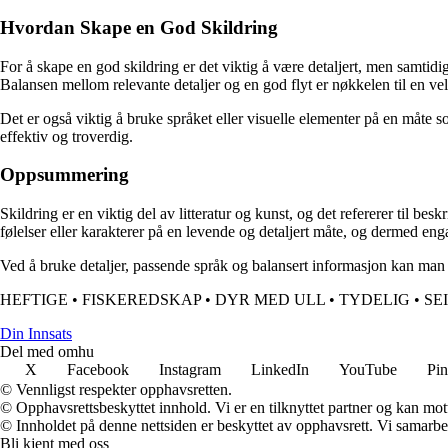
Hvordan Skape en God Skildring
For å skape en god skildring er det viktig å være detaljert, men samtid
Balansen mellom relevante detaljer og en god flyt er nøkkelen til en vel
Det er også viktig å bruke språket eller visuelle elementer på en måte
effektiv og troverdig.
Oppsummering
Skildring er en viktig del av litteratur og kunst, og det refererer til b
følelser eller karakterer på en levende og detaljert måte, og dermed enga
Ved å bruke detaljer, passende språk og balansert informasjon kan man
HEFTIGE
•
FISKEREDSKAP
•
DYR MED ULL
•
TYDELIG
•
SE
Din Innsats
Del med omhu
X
Facebook
Instagram
LinkedIn
YouTube
Pin
© Vennligst respekter opphavsretten.
© Opphavsrettsbeskyttet innhold. Vi er en tilknyttet partner og kan motta
© Innholdet på denne nettsiden er beskyttet av opphavsrett. Vi samarbe
Bli kjent med oss