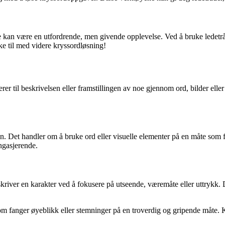
ve kan være en utfordrende, men givende opplevelse. Ved å bruke ledetr
ke til med videre kryssordløsning!
rerer til beskrivelsen eller framstillingen av noe gjennom ord, bilder elle
n. Det handler om å bruke ord eller visuelle elementer på en måte som får 
ngasjerende.
skriver en karakter ved å fokusere på utseende, væremåte eller uttrykk. D
om fanger øyeblikk eller stemninger på en troverdig og gripende måte. K