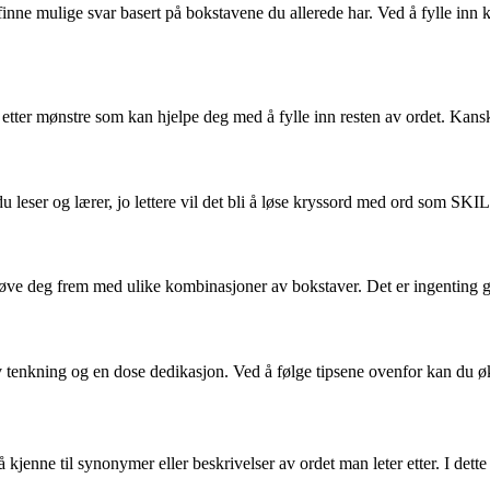
inne mulige svar basert på bokstavene du allerede har. Ved å fylle inn k
er mønstre som kan hjelpe deg med å fylle inn resten av ordet. Kanskje 
du leser og lærer, jo lettere vil det bli å løse kryssord med ord som S
 deg frem med ulike kombinasjoner av bokstaver. Det er ingenting galt 
nkning og en dose dedikasjon. Ved å følge tipsene ovenfor kan du øke 
p å kjenne til synonymer eller beskrivelser av ordet man leter etter. I d