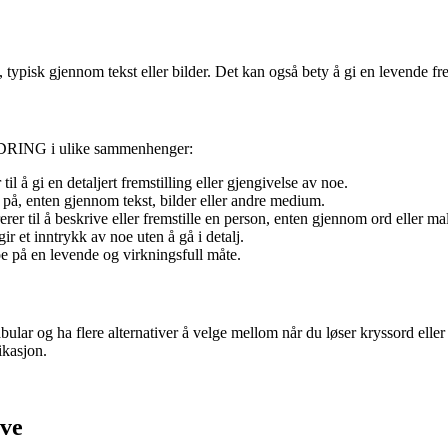
ypisk gjennom tekst eller bilder. Det kan også bety å gi en levende frem
ILDRING i ulike sammenhenger:
 gi en detaljert fremstilling eller gjengivelse av noe.
på, enten gjennom tekst, bilder eller andre medium.
 til å beskrive eller fremstille en person, enten gjennom ord eller mal
et inntrykk av noe uten å gå i detalj.
noe på en levende og virkningsfull måte.
 og ha flere alternativer å velge mellom når du løser kryssord eller t
ikasjon.
ave