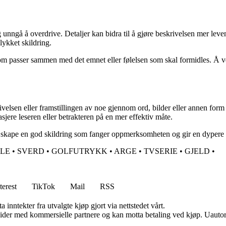
ig unngå å overdrive. Detaljer kan bidra til å gjøre beskrivelsen mer le
lykket skildring.
 som passer sammen med det emnet eller følelsen som skal formidles. Å v
eskrivelsen eller framstillingen av noe gjennom ord, bilder eller annen f
sjere leseren eller betrakteren på en mer effektiv måte.
 skape en god skildring som fanger oppmerksomheten og gir en dypere fo
ILE
•
SVERD
•
GOLFUTRYKK
•
ARGE
•
TVSERIE
•
GJELD
•
terest
TikTok
Mail
RSS
 inntekter fra utvalgte kjøp gjort via nettstedet vårt.
ider med kommersielle partnere og kan motta betaling ved kjøp. Uautori