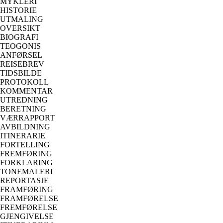
MYKLERI
HISTORIE
UTMALING
OVERSIKT
BIOGRAFI
TEOGONIS
ANFØRSEL
REISEBREV
TIDSBILDE
PROTOKOLL
KOMMENTAR
UTREDNING
BERETNING
VÆRRAPPORT
AVBILDNING
ITINERARIE
FORTELLING
FREMFØRING
FORKLARING
TONEMALERI
REPORTASJE
FRAMFØRING
FRAMFØRELSE
FREMFØRELSE
GJENGIVELSE