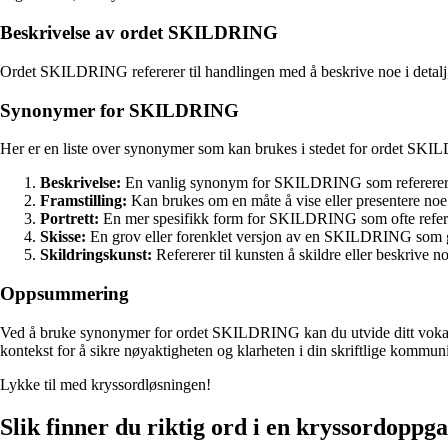
Beskrivelse av ordet SKILDRING
Ordet SKILDRING refererer til handlingen med å beskrive noe i detalj, t
Synonymer for SKILDRING
Her er en liste over synonymer som kan brukes i stedet for ordet SK
Beskrivelse:
En vanlig synonym for SKILDRING som refererer til å
Framstilling:
Kan brukes om en måte å vise eller presentere noe 
Portrett:
En mer spesifikk form for SKILDRING som ofte refererer
Skisse:
En grov eller forenklet versjon av en SKILDRING som gir 
Skildringskunst:
Refererer til kunsten å skildre eller beskrive 
Oppsummering
Ved å bruke synonymer for ordet SKILDRING kan du utvide ditt vokabular
kontekst for å sikre nøyaktigheten og klarheten i din skriftlige kommun
Lykke til med kryssordløsningen!
Slik finner du riktig ord i en kryssordoppg