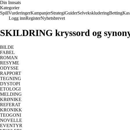
Din Innsats
Kategorier
Spill
Vurderinger
Kampanjer
Strategi
Guider
Selvekskludering
Betting
Kas
Logg inn
Register
Nyhetsbrevet
SKILDRING kryssord og synon
BILDE
FABEL
ROMAN
RESYME
ODYSSE
RAPPORT
TEGNING
DYSTOPI
ETOLOGI
MELDING
KRØNIKE
REFERAT
KRONIKK
TEOGONI
NOVELLE
EVENTYR