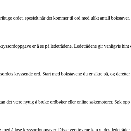
riktige ordet, spesielt når det kommer til ord med ulikt antall bokstav
n kryssordoppgave er å se på ledetrådene. Ledetrådene gir vanligvis hint
kryssordets kryssende ord. Start med bokstavene du er sikre på, og derett
 kan det være nyttig å bruke ordbøker eller online søkemotorer. Søk opp 
deg med å løse kryssordoppgaver. Disse verktøyene kan gi deg ledetråder