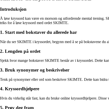
Introduksjon
Å løse kryssord kan være en morsom og utfordrende mental trening. SKIMT
triks for å løse kryssord med ordet SKIMTE.
1. Start med bokstaver du allerede har
Når du ser SKIMTE i kryssordet, begynn med å se på bokstavene du al
2. Lengden på ordet
Sjekk hvor mange bokstaver SKIMTE består av i kryssordet. Dette kan væ
3. Bruk synonymer og beskrivelser
Tenk på synonymer eller ord som beskriver SKIMTE. Dette kan bidra til å
4. Kryssordhjelpere
Hvis du virkelig står fast, kan du bruke online kryssordhjelpere. Disse 
5. Prøv deg fram