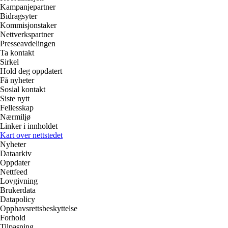
Kampanjepartner
Bidragsyter
Kommisjonstaker
Nettverkspartner
Presseavdelingen
Ta kontakt
Sirkel
Hold deg oppdatert
Få nyheter
Sosial kontakt
Siste nytt
Fellesskap
Nærmiljø
Linker i innholdet
Kart over nettstedet
Nyheter
Dataarkiv
Oppdater
Nettfeed
Lovgivning
Brukerdata
Datapolicy
Opphavsrettsbeskyttelse
Forhold
Tilpasning