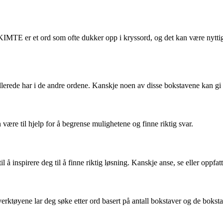
E er et ord som ofte dukker opp i kryssord, og det kan være nyttig å vit
lerede har i de andre ordene. Kanskje noen av disse bokstavene kan g
re til hjelp for å begrense mulighetene og finne riktig svar.
 inspirere deg til å finne riktig løsning. Kanskje anse, se eller oppfat
verktøyene lar deg søke etter ord basert på antall bokstaver og de bokst