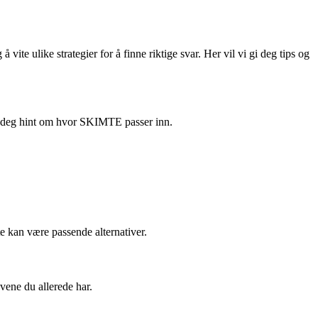
e ulike strategier for å finne riktige svar. Her vil vi gi deg tips og
i deg hint om hvor SKIMTE passer inn.
te kan være passende alternativer.
avene du allerede har.