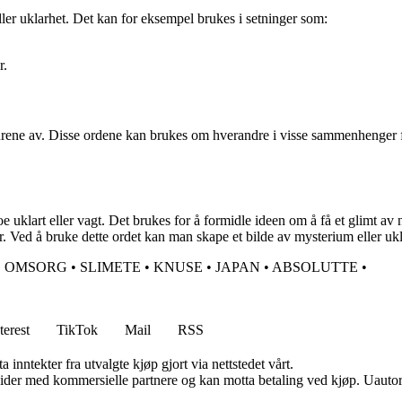
eller uklarhet. Det kan for eksempel brukes i setninger som:
r.
turene av. Disse ordene kan brukes om hverandre i visse sammenhenger 
oe uklart eller vagt. Det brukes for å formidle ideen om å få et glimt av
er. Ved å bruke dette ordet kan man skape et bilde av mysterium eller ukl
•
OMSORG
•
SLIMETE
•
KNUSE
•
JAPAN
•
ABSOLUTTE
•
terest
TikTok
Mail
RSS
 inntekter fra utvalgte kjøp gjort via nettstedet vårt.
ider med kommersielle partnere og kan motta betaling ved kjøp. Uautori