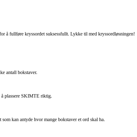
r å fullføre kryssordet suksessfullt. Lykke til med kryssordløsningen!
ke antall bokstaver.
d å plassere SKIMTE riktig.
int som kan antyde hvor mange bokstaver et ord skal ha.