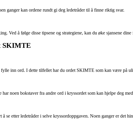
n ganger kan ordene rundt gi deg ledetråder til å finne riktig svar.
. Ved å følge disse tipsene og strategiene, kan du øke sjansene dine fo
det SKIMTE
fylle inn ord. I dette tilfellet har du ordet SKIMTE som kan være på uli
e har noen bokstaver fra andre ord i kryssordet som kan hjelpe deg me
urt å se etter ledetråder i selve kryssordoppgaven. Noen ganger er det h