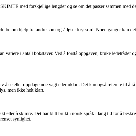
inn SKIMTE med forskjellige lengder og se om det passer sammen med de
 du be om hjelp fra andre som også løser kryssord. Noen ganger kan det
 variere i antall bokstaver. Ved å forstå oppgaven, bruke ledetråder og
å se eller oppdage noe vagt eller uklart. Det kan også referere til å få e
lys, men ikke helt klart.
eller å skimre. Det har blitt brukt i norsk språk i lang tid for å beskri
renset synlighet.