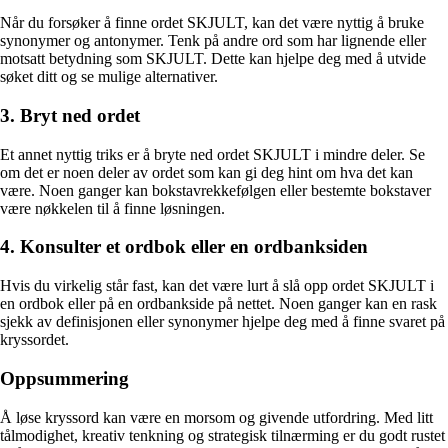
Når du forsøker å finne ordet SKJULT, kan det være nyttig å bruke
synonymer og antonymer. Tenk på andre ord som har lignende eller
motsatt betydning som SKJULT. Dette kan hjelpe deg med å utvide
søket ditt og se mulige alternativer.
3. Bryt ned ordet
Et annet nyttig triks er å bryte ned ordet SKJULT i mindre deler. Se
om det er noen deler av ordet som kan gi deg hint om hva det kan
være. Noen ganger kan bokstavrekkefølgen eller bestemte bokstaver
være nøkkelen til å finne løsningen.
4. Konsulter et ordbok eller en ordbanksiden
Hvis du virkelig står fast, kan det være lurt å slå opp ordet SKJULT i
en ordbok eller på en ordbankside på nettet. Noen ganger kan en rask
sjekk av definisjonen eller synonymer hjelpe deg med å finne svaret på
kryssordet.
Oppsummering
Å løse kryssord kan være en morsom og givende utfordring. Med litt
tålmodighet, kreativ tenkning og strategisk tilnærming er du godt rustet