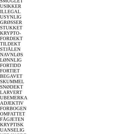
SMUGLET
USIKKER
ILLEGAL
USYNLIG
GRØSSER
STUKKET
KRYPTO-
FORDEKT
TILDEKT
STJÅLEN
NAVNLØS
LØNNLIG
FORTIDD
FORTIET
BEGAVET
SKUMMEL
SNØDEKT
LARVERT
UBEMERKA
ADJEKTIV
FORBOGEN
OMFATTET
FÅGJETEN
KRYPTISK
UANSELIG