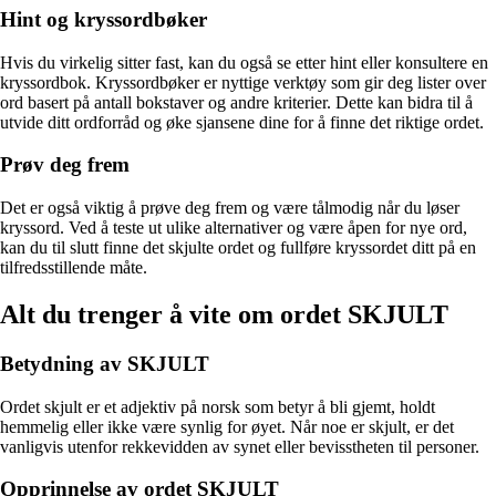
Hint og kryssordbøker
Hvis du virkelig sitter fast, kan du også se etter hint eller konsultere en
kryssordbok. Kryssordbøker er nyttige verktøy som gir deg lister over
ord basert på antall bokstaver og andre kriterier. Dette kan bidra til å
utvide ditt ordforråd og øke sjansene dine for å finne det riktige ordet.
Prøv deg frem
Det er også viktig å prøve deg frem og være tålmodig når du løser
kryssord. Ved å teste ut ulike alternativer og være åpen for nye ord,
kan du til slutt finne det skjulte ordet og fullføre kryssordet ditt på en
tilfredsstillende måte.
Alt du trenger å vite om ordet SKJULT
Betydning av SKJULT
Ordet skjult er et adjektiv på norsk som betyr å bli gjemt, holdt
hemmelig eller ikke være synlig for øyet. Når noe er skjult, er det
vanligvis utenfor rekkevidden av synet eller bevisstheten til personer.
Opprinnelse av ordet SKJULT