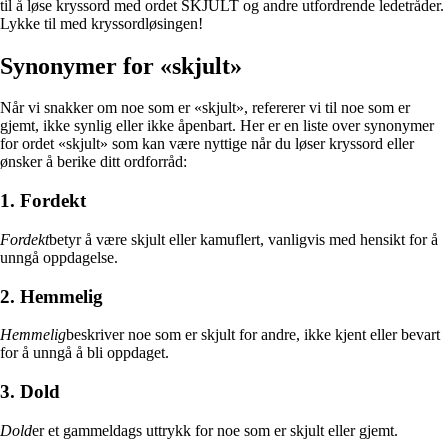
til å løse kryssord med ordet SKJULT og andre utfordrende ledetråder.
Lykke til med kryssordløsingen!
Synonymer for «skjult»
Når vi snakker om noe som er «skjult», refererer vi til noe som er
gjemt, ikke synlig eller ikke åpenbart. Her er en liste over synonymer
for ordet «skjult» som kan være nyttige når du løser kryssord eller
ønsker å berike ditt ordforråd:
1. Fordekt
Fordekt
betyr å være skjult eller kamuflert, vanligvis med hensikt for å
unngå oppdagelse.
2. Hemmelig
Hemmelig
beskriver noe som er skjult for andre, ikke kjent eller bevart
for å unngå å bli oppdaget.
3. Dold
Dold
er et gammeldags uttrykk for noe som er skjult eller gjemt.