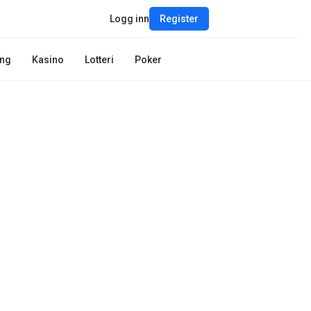
Logg inn
Register
ing
Kasino
Lotteri
Poker