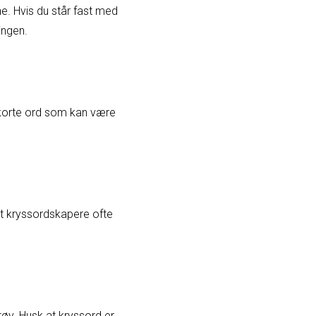
e. Hvis du står fast med
ingen.
 korte ord som kan være
at kryssordskapere ofte
ktøy. Husk at kryssord er