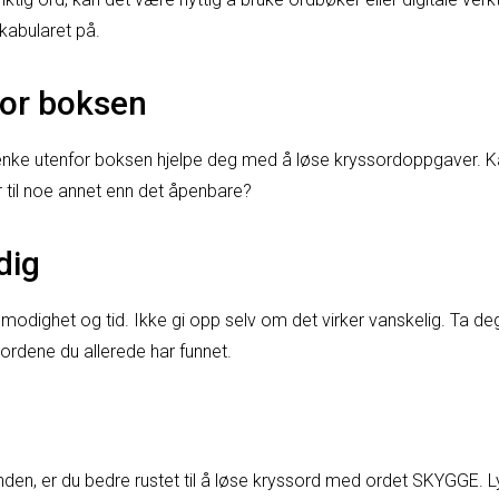
kabularet på.
for boksen
enke utenfor boksen hjelpe deg med å løse kryssordoppgaver. 
til noe annet enn det åpenbare?
dig
modighet og tid. Ikke gi opp selv om det virker vanskelig. Ta deg 
rdene du allerede har funnet.
den, er du bedre rustet til å løse kryssord med ordet SKYGGE. Lyk