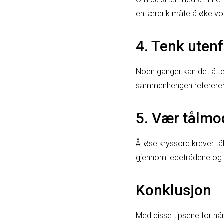
en lærerik måte å øke vo
4. Tenk uten
Noen ganger kan det å t
sammenhengen refererer 
5. Vær tålmo
Å løse kryssord krever tål
gjennom ledetrådene og o
Konklusjon
Med disse tipsene for hån