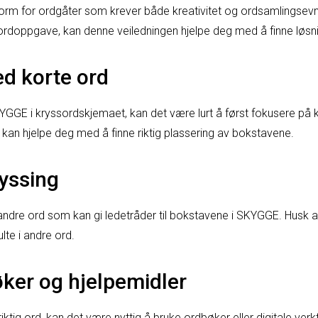
orm for ordgåter som krever både kreativitet og ordsamlingsevn
rdoppgave, kan denne veiledningen hjelpe deg med å finne løsn
d korte ord
KYGGE i kryssordskjemaet, kan det være lurt å først fokusere på
e kan hjelpe deg med å finne riktig plassering av bokstavene.
ryssing
andre ord som kan gi ledetråder til bokstavene i SKYGGE. Husk 
lte i andre ord.
øker og hjelpemidler
iktig ord, kan det være nyttig å bruke ordbøker eller digitale ver