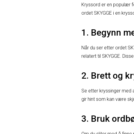
Kryssord er en populær f
ordet SKYGGE i en krysso
1. Begynn me
Når du ser etter ordet S
relatert til SKYGGE. Diss
2. Brett og k
Se etter kryssinger med 
gir hint som kan være skju
3. Bruk ordb
Om du sliter med å finne r