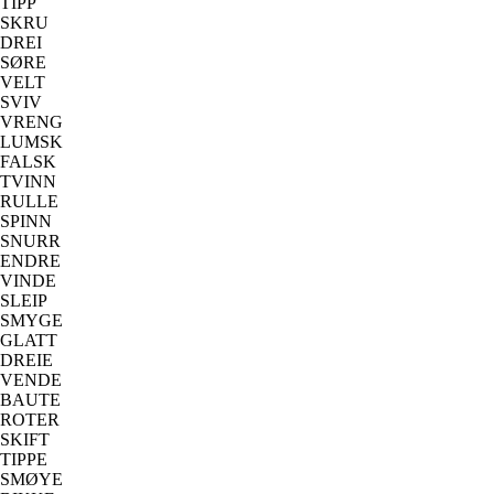
TIPP
SKRU
DREI
SØRE
VELT
SVIV
VRENG
LUMSK
FALSK
TVINN
RULLE
SPINN
SNURR
ENDRE
VINDE
SLEIP
SMYGE
GLATT
DREIE
VENDE
BAUTE
ROTER
SKIFT
TIPPE
SMØYE