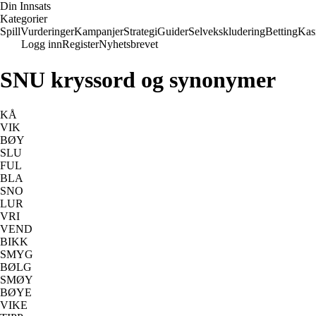
Din Innsats
Kategorier
Spill
Vurderinger
Kampanjer
Strategi
Guider
Selvekskludering
Betting
Kas
Logg inn
Register
Nyhetsbrevet
SNU kryssord og synonymer
KÅ
VIK
BØY
SLU
FUL
BLA
SNO
LUR
VRI
VEND
BIKK
SMYG
BØLG
SMØY
BØYE
VIKE