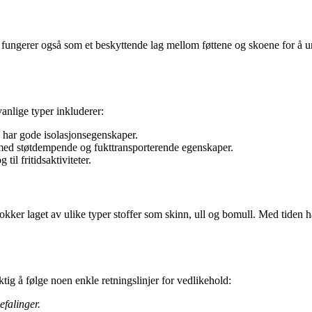
De fungerer også som et beskyttende lag mellom føttene og skoene for å u
vanlige typer inkluderer:
e har gode isolasjonsegenskaper.
r, med støtdempende og fukttransporterende egenskaper.
l fritidsaktiviteter.
okker laget av ulike typer stoffer som skinn, ull og bomull. Med tiden h
ktig å følge noen enkle retningslinjer for vedlikehold:
efalinger.