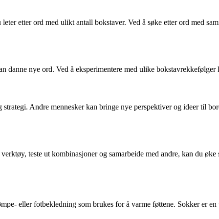
 du leter etter ord med ulikt antall bokstaver. Ved å søke etter ord me
n danne nye ord. Ved å eksperimentere med ulike bokstavrekkefølger k
g strategi. Andre mennesker kan bringe nye perspektiver og ideer til b
 verktøy, teste ut kombinasjoner og samarbeide med andre, kan du øke sja
trømpe- eller fotbekledning som brukes for å varme føttene. Sokker er en