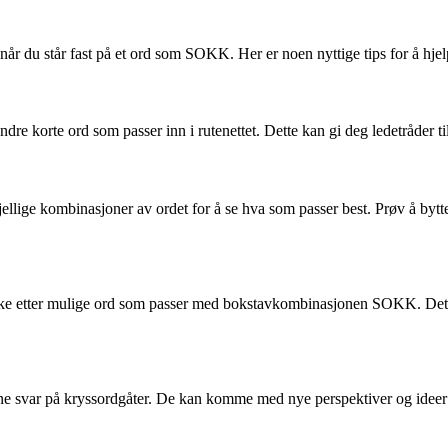
år du står fast på et ord som SOKK. Her er noen nyttige tips for å hje
ndre korte ord som passer inn i rutenettet. Dette kan gi deg ledetråder ti
lige kombinasjoner av ordet for å se hva som passer best. Prøv å bytte 
å søke etter mulige ord som passer med bokstavkombinasjonen SOKK. Dett
inne svar på kryssordgåter. De kan komme med nye perspektiver og ide