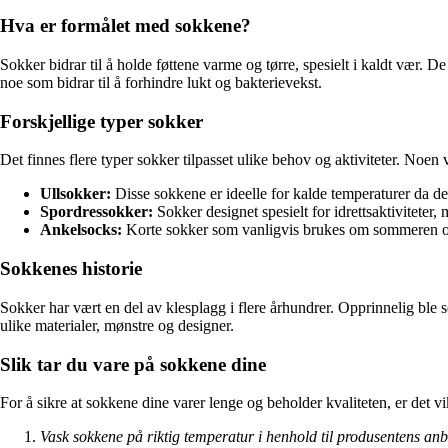
Hva er formålet med sokkene?
Sokker bidrar til å holde føttene varme og tørre, spesielt i kaldt vær. 
noe som bidrar til å forhindre lukt og bakterievekst.
Forskjellige typer sokker
Det finnes flere typer sokker tilpasset ulike behov og aktiviteter. Noen 
Ullsokker:
Disse sokkene er ideelle for kalde temperaturer da d
Spordressokker:
Sokker designet spesielt for idrettsaktivitete
Ankelsocks:
Korte sokker som vanligvis brukes om sommeren og ti
Sokkenes historie
Sokker har vært en del av klesplagg i flere århundrer. Opprinnelig ble s
ulike materialer, mønstre og designer.
Slik tar du vare på sokkene dine
For å sikre at sokkene dine varer lenge og beholder kvaliteten, er det vi
Vask sokkene på riktig temperatur i henhold til produsentens anb