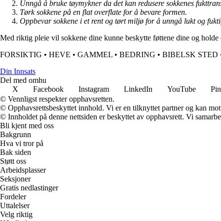
Unngå å bruke tøymykner da det kan redusere sokkenes fukttran
Tørk sokkene på en flat overflate for å bevare formen.
Oppbevar sokkene i et rent og tørt miljø for å unngå lukt og fukti
Med riktig pleie vil sokkene dine kunne beskytte føttene dine og holde 
FORSIKTIG
•
HEVE
•
GAMMEL
•
BEDRING
•
BIBELSK STED
Din Innsats
Del med omhu
X
Facebook
Instagram
LinkedIn
YouTube
Pin
© Vennligst respekter opphavsretten.
© Opphavsrettsbeskyttet innhold. Vi er en tilknyttet partner og kan motta
© Innholdet på denne nettsiden er beskyttet av opphavsrett. Vi samarbe
Bli kjent med oss
Bakgrunn
Hva vi tror på
Bak siden
Støtt oss
Arbeidsplasser
Seksjoner
Gratis nedlastinger
Fordeler
Uttalelser
Velg riktig