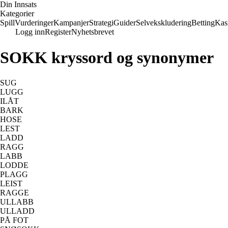
Din Innsats
Kategorier
Spill
Vurderinger
Kampanjer
Strategi
Guider
Selvekskludering
Betting
Kas
Logg inn
Register
Nyhetsbrevet
SOKK kryssord og synonymer
SUG
LUGG
ILÅT
BARK
HOSE
LEST
LADD
RAGG
LABB
LODDE
PLAGG
LEIST
RAGGE
ULLABB
ULLADD
PÅ FOT