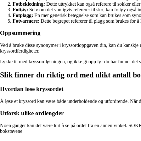
Fotbekledning:
Dette uttrykket kan også referere til sokker eller
Fottøy:
Selv om det vanligvis refererer til sko, kan fottøy også i
Fotplagg:
En mer generisk betegnelse som kan brukes som sy
Fotvarmere:
Dette begrepet refererer til plagg som brukes for
Oppsummering
Ved å bruke disse synonymer i kryssordoppgaven din, kan du kanskje en
kryssordferdigheter.
Lykke til med kryssordløsningen, og ikke gi opp før du har funnet det si
Slik finner du riktig ord med ulikt antall b
Hvordan løse kryssordet
Å løse et kryssord kan være både underholdende og utfordrende. Når du s
Utforsk ulike ordlengder
Noen ganger kan det være lurt å se på ordet fra en annen vinkel. SOKK
bokstavene.