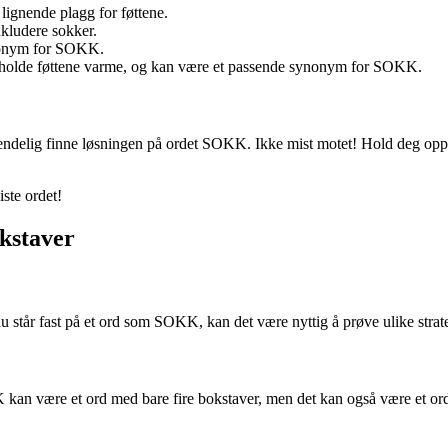
 lignende plagg for føttene.
nkludere sokker.
nonym for SOKK.
 å holde føttene varme, og kan være et passende synonym for SOKK.
delig finne løsningen på ordet SOKK. Ikke mist motet! Hold deg oppdate
ste ordet!
okstaver
tår fast på et ord som SOKK, kan det være nyttig å prøve ulike strategi
 kan være et ord med bare fire bokstaver, men det kan også være et ord