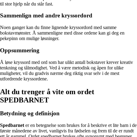
til stor hjelp når du står fast.
Sammenlign med andre kryssordord
Noen ganger kan du finne lignende kryssordord med samme
bokstavmønster. Å sammenligne med disse ordene kan gi deg en
pekepinn om mulige løsninger.
Oppsummering
Å løse kryssord med ord som har ulikt antall bokstaver krever kreativ
tenkning og tålmodighet. Ved å være metodisk og åpen for ulike
muligheter, vil du gradvis nærme deg riktig svar selv i de mest
utfordrende kryssordene.
Alt du trenger å vite om ordet
SPEDBARNET
Betydning og definisjon
Spedbarnet
er en betegnelse som brukes for å beskrive et lite barn i de
første månedene av livet, vanligvis fra fødselen og frem til de er rundt
ett år gammel. Ordet spedbarnet brukes ofte synonymt med begreper