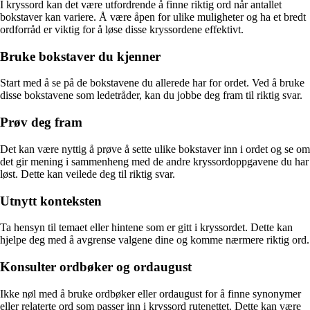
I kryssord kan det være utfordrende å finne riktig ord når antallet
bokstaver kan variere. Å være åpen for ulike muligheter og ha et bredt
ordforråd er viktig for å løse disse kryssordene effektivt.
Bruke bokstaver du kjenner
Start med å se på de bokstavene du allerede har for ordet. Ved å bruke
disse bokstavene som ledetråder, kan du jobbe deg fram til riktig svar.
Prøv deg fram
Det kan være nyttig å prøve å sette ulike bokstaver inn i ordet og se om
det gir mening i sammenheng med de andre kryssordoppgavene du har
løst. Dette kan veilede deg til riktig svar.
Utnytt konteksten
Ta hensyn til temaet eller hintene som er gitt i kryssordet. Dette kan
hjelpe deg med å avgrense valgene dine og komme nærmere riktig ord.
Konsulter ordbøker og ordaugust
Ikke nøl med å bruke ordbøker eller ordaugust for å finne synonymer
eller relaterte ord som passer inn i kryssord rutenettet. Dette kan være