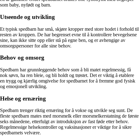
som baby, nyfødt og barn.
Utseende og utvikling
Et typisk spedbarn har små, skjøre kropper med store hodet i forhold til
resten av kroppen. De har begrenset evne til å kontrollere bevegelsene
sine, kan ikke sitte opp eller stå på egne ben, og er avhengige av
omsorgspersoner for alle sine behov.
Behov og omsorg
Spedbarn har grunnleggende behov som å bli matet regelmessig, få
nok søvn, ha ren bleie, og bli holdt og trøstet. Det er viktig å etablere
en trygg og kjærlig omgivelse for spedbarnet for å fremme god fysisk
og emosjonell utvikling.
Helse og ernæring
Spedbarn trenger riktig ernæring for å vokse og utvikle seg sunt. De
fleste spedbarn mates med morsmelk eller morsmelkerstatning de første
seks månedene, etterfulgt av introduksjon av fast føde etter behov.
Regelmessige helsekontroller og vaksinasjoner er viktige for å sikre
spedbarnets velvære.