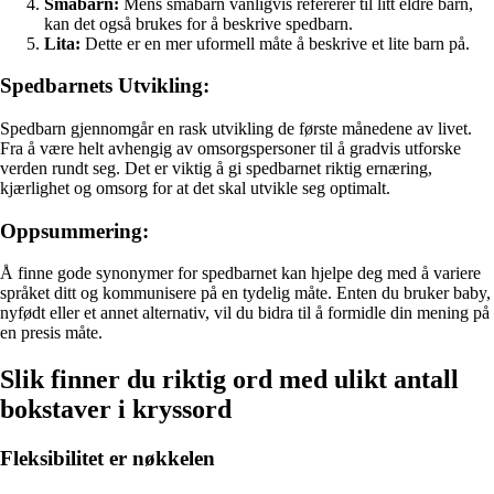
Småbarn:
Mens småbarn vanligvis refererer til litt eldre barn,
kan det også brukes for å beskrive spedbarn.
Lita:
Dette er en mer uformell måte å beskrive et lite barn på.
Spedbarnets Utvikling:
Spedbarn gjennomgår en rask utvikling de første månedene av livet.
Fra å være helt avhengig av omsorgspersoner til å gradvis utforske
verden rundt seg. Det er viktig å gi spedbarnet riktig ernæring,
kjærlighet og omsorg for at det skal utvikle seg optimalt.
Oppsummering:
Å finne gode synonymer for spedbarnet kan hjelpe deg med å variere
språket ditt og kommunisere på en tydelig måte. Enten du bruker baby,
nyfødt eller et annet alternativ, vil du bidra til å formidle din mening på
en presis måte.
Slik finner du riktig ord med ulikt antall
bokstaver i kryssord
Fleksibilitet er nøkkelen