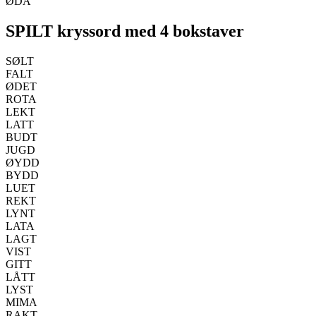
ØDA
SPILT kryssord med 4 bokstaver
SØLT
FALT
ØDET
ROTA
LEKT
LATT
BUDT
JUGD
ØYDD
BYDD
LUET
REKT
LYNT
LATA
LAGT
VIST
GITT
LÅTT
LYST
MIMA
RAKT