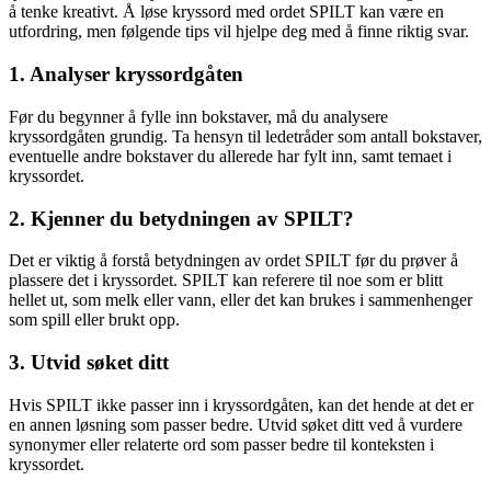
å tenke kreativt. Å løse kryssord med ordet SPILT kan være en
utfordring, men følgende tips vil hjelpe deg med å finne riktig svar.
1. Analyser kryssordgåten
Før du begynner å fylle inn bokstaver, må du analysere
kryssordgåten grundig. Ta hensyn til ledetråder som antall bokstaver,
eventuelle andre bokstaver du allerede har fylt inn, samt temaet i
kryssordet.
2. Kjenner du betydningen av SPILT?
Det er viktig å forstå betydningen av ordet SPILT før du prøver å
plassere det i kryssordet. SPILT kan referere til noe som er blitt
hellet ut, som melk eller vann, eller det kan brukes i sammenhenger
som spill eller brukt opp.
3. Utvid søket ditt
Hvis SPILT ikke passer inn i kryssordgåten, kan det hende at det er
en annen løsning som passer bedre. Utvid søket ditt ved å vurdere
synonymer eller relaterte ord som passer bedre til konteksten i
kryssordet.