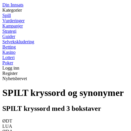
Din Innsats
Kategorier
Spill
Vurderinger
Kampanjer
Strategi
Guider
Selvekskludering
Betting
Kasino
Lotteri
Poker
Logg inn
Register
Nyhetsbrevet
SPILT kryssord og synonymer
SPILT kryssord med 3 bokstaver
ØDT
LUA