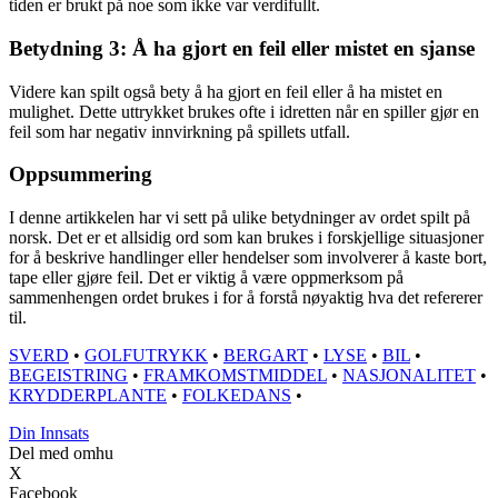
tiden er brukt på noe som ikke var verdifullt.
Betydning 3: Å ha gjort en feil eller mistet en sjanse
Videre kan spilt også bety å ha gjort en feil eller å ha mistet en
mulighet. Dette uttrykket brukes ofte i idretten når en spiller gjør en
feil som har negativ innvirkning på spillets utfall.
Oppsummering
I denne artikkelen har vi sett på ulike betydninger av ordet spilt på
norsk. Det er et allsidig ord som kan brukes i forskjellige situasjoner
for å beskrive handlinger eller hendelser som involverer å kaste bort,
tape eller gjøre feil. Det er viktig å være oppmerksom på
sammenhengen ordet brukes i for å forstå nøyaktig hva det refererer
til.
SVERD
•
GOLFUTRYKK
•
BERGART
•
LYSE
•
BIL
•
BEGEISTRING
•
FRAMKOMSTMIDDEL
•
NASJONALITET
•
KRYDDERPLANTE
•
FOLKEDANS
•
Din Innsats
Del med omhu
X
Facebook