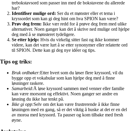
trebokstavsord som passer inn med de bokstavene du allerede
har?
Identifiser mulige ord:
Ser du et mønster eller et tema i
kryssordet som kan gi deg hint om hva SPION kan være?
Prøv deg frem:
Ikke vær redd for å prøve deg frem med ulike
alternativer. Noen ganger kan det å skrive ned mulige ord hjelpe
deg med å se mønsteret tydeligere.
Se etter hjelp:
Hvis du virkelig sitter fast og ikke kommer
videre, kan det være lurt å se etter synonymer eller relaterte ord
til SPION. Dette kan gi deg nye idéer og tips.
Tips og triks:
Bruk ordbøker:
Etter hvert som du løser flere kryssord, vil du
bygge opp et vokabular som kan hjelpe deg med å finne
løsninger raskere.
Samarbeid:
Å løse kryssord sammen med venner eller familie
kan være morsomt og effektivt. Noen ganger ser andre en
løsning du ikke har tenkt på.
Ikke gi opp:
Selv om det kan være frustrerende å ikke finne
løsningen med en gang, så er det viktig å huske at det er en del
av moroa med kryssord. Ta pauser og kom tilbake med fresh
øyne.