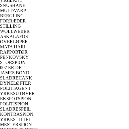
VIGILANT
SNUSHANE
MULDVARP
BERGLING
FORRÆDER
STILLING
WOLLWEBER
ASKALAFOS
OVERLØPER
MATA HARI
RAPPORTØR
PENKOVSKY
STORSPION
007 ER DET
JAMES BOND
SLADREHANK
DYNELØFTER
POLITIAGENT
YRKESUTØVER
EKSPOTSPION
POLITISPION
SLADRESPEIL
KONTRASPION
YRKESTITTEL
MESTERSPION