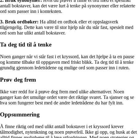
2. Bruk synonymer:
Hvis du prøver å finne et ord med et spesifikt
antall bokstaver, kan det være lurt å tenke på synonymer eller relaterte
ord som passer inn i konteksten.
3. Bruk ordbøker:
Ha alltid en ordbok eller et oppslagsverk
tilgjengelig. Dette kan være til stor hjelp når du står fast, spesielt med
ord som har ulikt antall bokstaver.
Ta deg tid til å tenke
Noen ganger når vi står fast i et kryssord, kan det hjelpe å ta en pause
og komme tilbake til oppgaven med friskt blikk. Ta deg tid til å tenke
grundig gjennom ledetrådene og mulige ord som passer inn i ruten.
Prøv deg frem
Ikke vær redd for å prøve deg frem med ulike alternativer. Noen
ganger kan det umulige ordet være det riktige svaret. Ta sjanser og se
hva som fungerer best med de andre ledetrådene du har fylt inn.
Oppsummering
Å finne riktig ord med ulikt antall bokstaver i et kryssord krever
tålmodighet, nytenkning og noen prøvefeil. Ikke gi opp, og husk at det
alltid finnes muligheter til å løse utfordringen. Med noen strategier og