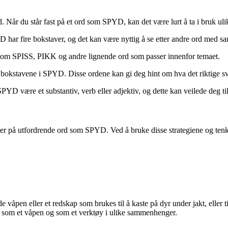
Når du står fast på et ord som SPYD, kan det være lurt å ta i bruk uli
YD har fire bokstaver, og det kan være nyttig å se etter andre ord med s
 som SPISS, PIKK og andre lignende ord som passer innenfor temaet.
okstavene i SPYD. Disse ordene kan gi deg hint om hva det riktige sv
være et substantiv, verb eller adjektiv, og dette kan veilede deg til å
øter på utfordrende ord som SPYD. Ved å bruke disse strategiene og tenke
 våpen eller et redskap som brukes til å kaste på dyr under jakt, eller til
e som et våpen og som et verktøy i ulike sammenhenger.