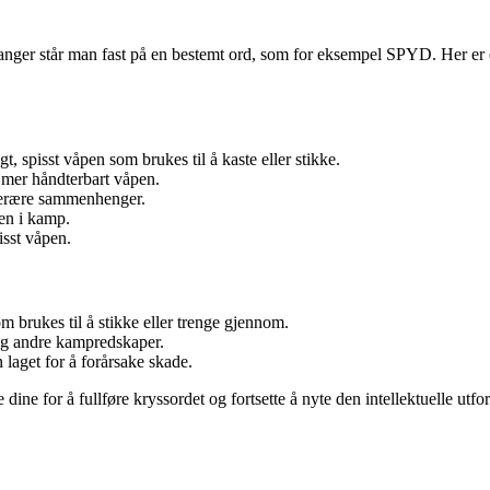
ger står man fast på en bestemt ord, som for eksempel SPYD. Her er e
t, spisst våpen som brukes til å kaste eller stikke.
g mer håndterbart våpen.
tterære sammenhenger.
pen i kamp.
isst våpen.
om brukes til å stikke eller trenge gjennom.
og andre kampredskaper.
n laget for å forårsake skade.
ine for å fullføre kryssordet og fortsette å nyte den intellektuelle utf