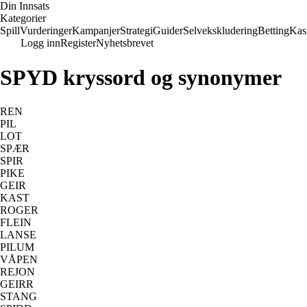
Din Innsats
Kategorier
Spill
Vurderinger
Kampanjer
Strategi
Guider
Selvekskludering
Betting
Kas
Logg inn
Register
Nyhetsbrevet
SPYD kryssord og synonymer
REN
PIL
LOT
SPÆR
SPIR
PIKE
GEIR
KAST
ROGER
FLEIN
LANSE
PILUM
VÅPEN
REJON
GEIRR
STANG