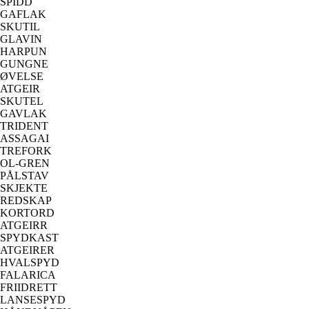
SPIDD
GAFLAK
SKUTIL
GLAVIN
HARPUN
GUNGNE
ØVELSE
ATGEIR
SKUTEL
GAVLAK
TRIDENT
ASSAGAI
TREFORK
OL-GREN
PÅLSTAV
SKJEKTE
REDSKAP
KORTORD
ATGEIRR
SPYDKAST
ATGEIRER
HVALSPYD
FALARICA
FRIIDRETT
LANSESPYD