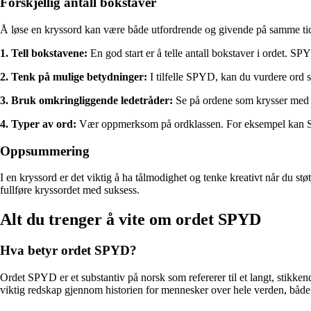
Forskjellig antall bokstaver
Å løse en kryssord kan være både utfordrende og givende på samme tid. 
1. Tell bokstavene:
En god start er å telle antall bokstaver i ordet. SP
2. Tenk på mulige betydninger:
I tilfelle SPYD, kan du vurdere ord
3. Bruk omkringliggende ledetråder:
Se på ordene som krysser med b
4. Typer av ord:
Vær oppmerksom på ordklassen. For eksempel kan SPYD 
Oppsummering
I en kryssord er det viktig å ha tålmodighet og tenke kreativt når du st
fullføre kryssordet med suksess.
Alt du trenger å vite om ordet SPYD
Hva betyr ordet SPYD?
Ordet SPYD er et substantiv på norsk som refererer til et langt, stikkende
viktig redskap gjennom historien for mennesker over hele verden, båd