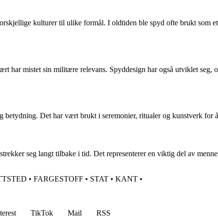
forskjellige kulturer til ulike formål. I oldtiden ble spyd ofte brukt som
t har mistet sin militære relevans. Spyddesign har også utviklet seg, og 
g betydning. Det har vært brukt i seremonier, ritualer og kunstverk for å
trekker seg langt tilbake i tid. Det representerer en viktig del av menne
TTSTED
•
FARGESTOFF
•
STAT
•
KANT
•
terest
TikTok
Mail
RSS