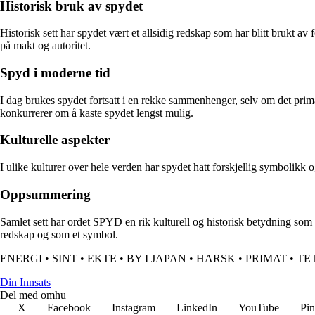
Historisk bruk av spydet
Historisk sett har spydet vært et allsidig redskap som har blitt brukt av 
på makt og autoritet.
Spyd i moderne tid
I dag brukes spydet fortsatt i en rekke sammenhenger, selv om det primær
konkurrerer om å kaste spydet lengst mulig.
Kulturelle aspekter
I ulike kulturer over hele verden har spydet hatt forskjellig symbolikk o
Oppsummering
Samlet sett har ordet SPYD en rik kulturell og historisk betydning som s
redskap og som et symbol.
ENERGI
•
SINT
•
EKTE
•
BY I JAPAN
•
HARSK
•
PRIMAT
•
TE
Din Innsats
Del med omhu
X
Facebook
Instagram
LinkedIn
YouTube
Pin