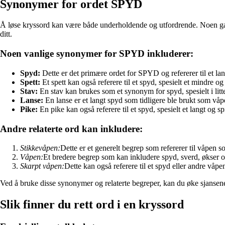
Synonymer for ordet SPYD
Å løse kryssord kan være både underholdende og utfordrende. Noen gan
ditt.
Noen vanlige synonymer for SPYD inkluderer:
Spyd:
Dette er det primære ordet for SPYD og refererer til et lang
Spett:
Et spett kan også referere til et spyd, spesielt et mindre o
Stav:
En stav kan brukes som et synonym for spyd, spesielt i li
Lanse:
En lanse er et langt spyd som tidligere ble brukt som vå
Pike:
En pike kan også referere til et spyd, spesielt et langt og sp
Andre relaterte ord kan inkludere:
Stikkevåpen:
Dette er et generelt begrep som refererer til våpen s
Våpen:
Et bredere begrep som kan inkludere spyd, sverd, økser 
Skarpt våpen:
Dette kan også referere til et spyd eller andre våpe
Ved å bruke disse synonymer og relaterte begreper, kan du øke sjansene d
Slik finner du rett ord i en kryssord