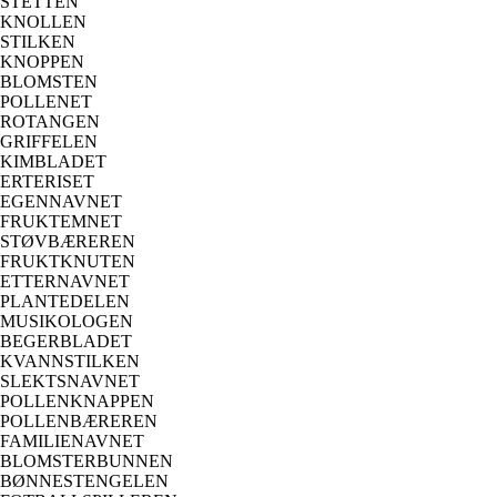
STETTEN
KNOLLEN
STILKEN
KNOPPEN
BLOMSTEN
POLLENET
ROTANGEN
GRIFFELEN
KIMBLADET
ERTERISET
EGENNAVNET
FRUKTEMNET
STØVBÆREREN
FRUKTKNUTEN
ETTERNAVNET
PLANTEDELEN
MUSIKOLOGEN
BEGERBLADET
KVANNSTILKEN
SLEKTSNAVNET
POLLENKNAPPEN
POLLENBÆREREN
FAMILIENAVNET
BLOMSTERBUNNEN
BØNNESTENGELEN