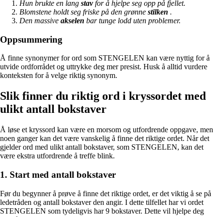
Hun brukte en lang
stav
for å hjelpe seg opp på fjellet.
Blomstene holdt seg friske på den grønne
stilken
.
Den massive
akselen
bar tunge lodd uten problemer.
Oppsummering
Å finne synonymer for ord som STENGELEN kan være nyttig for å
utvide ordforrådet og uttrykke deg mer presist. Husk å alltid vurdere
konteksten for å velge riktig synonym.
Slik finner du riktig ord i kryssordet med
ulikt antall bokstaver
Å løse et kryssord kan være en morsom og utfordrende oppgave, men
noen ganger kan det være vanskelig å finne det riktige ordet. Når det
gjelder ord med ulikt antall bokstaver, som STENGELEN, kan det
være ekstra utfordrende å treffe blink.
1. Start med antall bokstaver
Før du begynner å prøve å finne det riktige ordet, er det viktig å se på
ledetråden og antall bokstaver den angir. I dette tilfellet har vi ordet
STENGELEN som tydeligvis har 9 bokstaver. Dette vil hjelpe deg