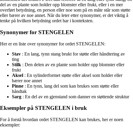
del av en plante som holder opp blomster eller frukt, eller i en mer
overført betydning, en person eller noe som på en måte står som støtte
eller bærer av noe annet. Når du leter etter synonymer, er det viktig å
tenke på hvilken betydning ordet har i konteksten.
Synonymer for STENGELEN
Her er en liste over synonymer for ordet STENGELEN:
Stav
: En lang, tynn stang brukt for støtte eller håndtering av
ting
Stilk
: Den delen av en plante som holder opp blomster eller
frukt
Aksel
: En sylinderformet støtte eller aksel som holder eller
bærer noe annet
Pinne
: En tynn, lang del som kan brukes som støtte eller
håndtak
Sarg
: En del av en gjenstand som danner en støttende struktur
Eksempler på STENGELEN i bruk
For å forstå hvordan ordet STENGELEN kan brukes, her er noen
eksempler: