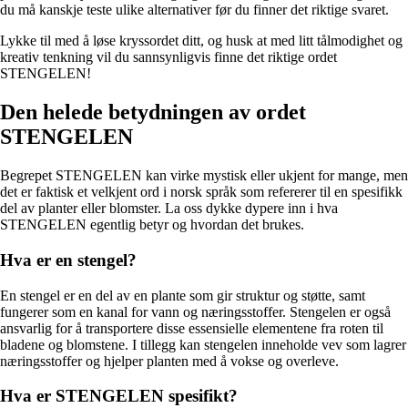
du må kanskje teste ulike alternativer før du finner det riktige svaret.
Lykke til med å løse kryssordet ditt, og husk at med litt tålmodighet og
kreativ tenkning vil du sannsynligvis finne det riktige ordet
STENGELEN!
Den helede betydningen av ordet
STENGELEN
Begrepet STENGELEN kan virke mystisk eller ukjent for mange, men
det er faktisk et velkjent ord i norsk språk som refererer til en spesifikk
del av planter eller blomster. La oss dykke dypere inn i hva
STENGELEN egentlig betyr og hvordan det brukes.
Hva er en stengel?
En stengel er en del av en plante som gir struktur og støtte, samt
fungerer som en kanal for vann og næringsstoffer. Stengelen er også
ansvarlig for å transportere disse essensielle elementene fra roten til
bladene og blomstene. I tillegg kan stengelen inneholde vev som lagrer
næringsstoffer og hjelper planten med å vokse og overleve.
Hva er STENGELEN spesifikt?