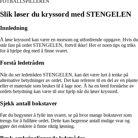
FOTBALLSPILLEREN
Slik løser du kryssord med STENGELEN
Innledning
Å løse kryssord kan være en morsom og utfordrende oppgave. Hvis du
står fast på ordet STENGELEN, fortvil ikke! Her er noen tips og triks
for å hjelpe deg med å finne svaret.
Forstå ledetråden
Når du ser ledetråden STENGELEN, kan det være lurt å tenke på
alternative betydninger av ordet. Det kan referere til en del av en plante
eller et materiale som brukes til å lage noe. Å ha en bred forståelse av
ordets betydning kan være til stor hjelp når du løser kryssord.
Sjekk antall bokstaver
Før du begynner å fylle inn svaret, se på hvor mange bokstaver som
trengs for å fullføre ordet. Dette kan begrense antall mulige svar og
gjøre det enklere å finne riktig løsning.