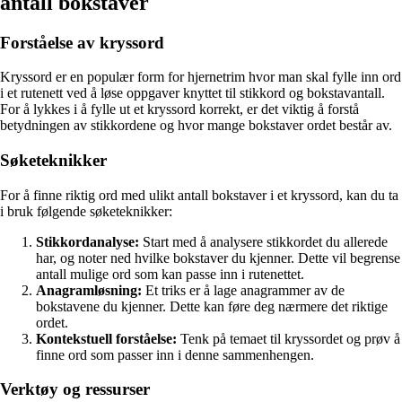
antall bokstaver
Forståelse av kryssord
Kryssord er en populær form for hjernetrim hvor man skal fylle inn ord
i et rutenett ved å løse oppgaver knyttet til stikkord og bokstavantall.
For å lykkes i å fylle ut et kryssord korrekt, er det viktig å forstå
betydningen av stikkordene og hvor mange bokstaver ordet består av.
Søketeknikker
For å finne riktig ord med ulikt antall bokstaver i et kryssord, kan du ta
i bruk følgende søketeknikker:
Stikkordanalyse:
Start med å analysere stikkordet du allerede
har, og noter ned hvilke bokstaver du kjenner. Dette vil begrense
antall mulige ord som kan passe inn i rutenettet.
Anagramløsning:
Et triks er å lage anagrammer av de
bokstavene du kjenner. Dette kan føre deg nærmere det riktige
ordet.
Kontekstuell forståelse:
Tenk på temaet til kryssordet og prøv å
finne ord som passer inn i denne sammenhengen.
Verktøy og ressurser