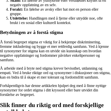
Skam:
En følelse av ydmykelse eller verdiløshet knyttet til en
negativ oppfatning av en selv.
Forakt:
En følelse av avsky eller hat mot en person eller
gruppe.
Utslettelse:
Handlingen med å fjerne eller utrydde noe, ofte
brukt i en sosial eller kulturell kontekst.
Betydningen av å forstå stigma
Å forstå begrepet stigma er viktig for å bekjempe diskriminering,
fremme inkludering og bygge et mer rettferdig samfunn. Ved å kjenne
til synonymer for stigma kan en utvide sin kunnskap om hvordan
negative oppfatninger og fordommer påvirker enkeltpersoner og
samfunn.
Å arbeide med å bryte ned stigma krever bevissthet, utdanning og
empati. Ved å bruke riktige ord og synonymer i diskusjoner om stigma,
kan en bidra til å skape et mer tolerant og fordomsfritt samfunn.
Forhåpentligvis har denne artikkelen hjulpet deg med å finne nyttige
synonymer for ordet stigma i ditt kryssord eller bare utvidet din
forståelse av begrepet.
Slik finner du riktig ord med forskjellige