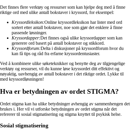
Det finnes flere verktøy og ressurser som kan hjelpe deg med å finne
riktige ord med ulike antall bokstaver i kryssord, for eksempel:
Kryssordleksikon:
Online kryssordleksikon har lister med ord
sortert etter antall bokstaver, noe som gjør det enklere å finne
passende løsninger.
Kryssordapper:
Det finnes også ulike kryssordapper som kan
generere ord basert på antall bokstaver og stikkord.
Kryssordforum:
Delta i diskusjoner på kryssordforum hvor du
kan få tips og råd fra erfarne kryssordentusiaster.
Ved å kombinere ulike søketeknikker og benytte deg av tilgjengelige
verktøy og ressurser, vil du kunne løse kryssordet ditt effektivt og
nøyaktig, uavhengig av antall bokstaver i det riktige ordet. Lykke til
med kryssordløsningen!
Hva er betydningen av ordet STIGMA?
Ordet stigma kan ha ulike betydninger avhengig av sammenhengen det
brukes i. Her vil vi utforske betydningen av ordet stigma når det
refererer til sosial stigmatisering og stigma knyttet til psykisk helse.
Sosial stigmatisering