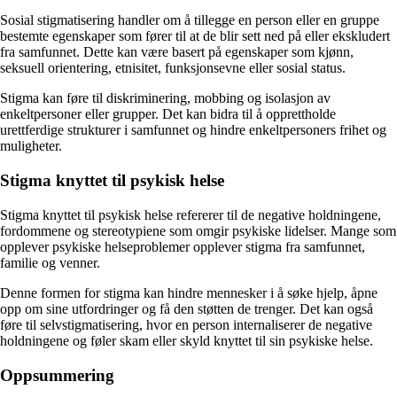
Sosial stigmatisering handler om å tillegge en person eller en gruppe
bestemte egenskaper som fører til at de blir sett ned på eller ekskludert
fra samfunnet. Dette kan være basert på egenskaper som kjønn,
seksuell orientering, etnisitet, funksjonsevne eller sosial status.
Stigma kan føre til diskriminering, mobbing og isolasjon av
enkeltpersoner eller grupper. Det kan bidra til å opprettholde
urettferdige strukturer i samfunnet og hindre enkeltpersoners frihet og
muligheter.
Stigma knyttet til psykisk helse
Stigma knyttet til psykisk helse refererer til de negative holdningene,
fordommene og stereotypiene som omgir psykiske lidelser. Mange som
opplever psykiske helseproblemer opplever stigma fra samfunnet,
familie og venner.
Denne formen for stigma kan hindre mennesker i å søke hjelp, åpne
opp om sine utfordringer og få den støtten de trenger. Det kan også
føre til selvstigmatisering, hvor en person internaliserer de negative
holdningene og føler skam eller skyld knyttet til sin psykiske helse.
Oppsummering