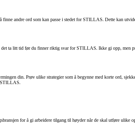
å finne andre ord som kan passe i stedet for STILLAS. Dette kan utvide
et ta litt tid før du finner riktig svar for STILLAS. Ikke gi opp, men p
ærmingen din. Prøv ulike strategier som å begynne med korte ord, sjek
ed STILLAS.
gsbransjen for å gi arbeidere tilgang til høyder når de skal utføre ulik