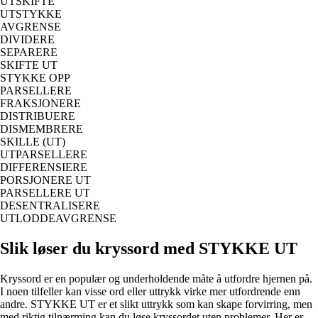
UTSKIFTE
UTSTYKKE
AVGRENSE
DIVIDERE
SEPARERE
SKIFTE UT
STYKKE OPP
PARSELLERE
FRAKSJONERE
DISTRIBUERE
DISMEMBRERE
SKILLE (UT)
UTPARSELLERE
DIFFERENSIERE
PORSJONERE UT
PARSELLERE UT
DESENTRALISERE
UTLODDEAVGRENSE
Slik løser du kryssord med STYKKE UT
Kryssord er en populær og underholdende måte å utfordre hjernen på.
I noen tilfeller kan visse ord eller uttrykk virke mer utfordrende enn
andre. STYKKE UT er et slikt uttrykk som kan skape forvirring, men
med riktig tilnærming kan du løse kryssordet uten problemer. Her er