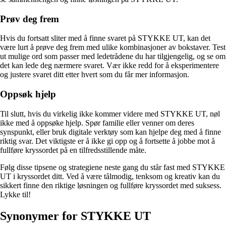
Prøv deg frem
Hvis du fortsatt sliter med å finne svaret på STYKKE UT, kan det
være lurt å prøve deg frem med ulike kombinasjoner av bokstaver. Test
ut mulige ord som passer med ledetrådene du har tilgjengelig, og se om
det kan lede deg nærmere svaret. Vær ikke redd for å eksperimentere
og justere svaret ditt etter hvert som du får mer informasjon.
Oppsøk hjelp
Til slutt, hvis du virkelig ikke kommer videre med STYKKE UT, nøl
ikke med å oppsøke hjelp. Spør familie eller venner om deres
synspunkt, eller bruk digitale verktøy som kan hjelpe deg med å finne
riktig svar. Det viktigste er å ikke gi opp og å fortsette å jobbe mot å
fullføre kryssordet på en tilfredsstillende måte.
Følg disse tipsene og strategiene neste gang du står fast med STYKKE
UT i kryssordet ditt. Ved å være tålmodig, tenksom og kreativ kan du
sikkert finne den riktige løsningen og fullføre kryssordet med suksess.
Lykke til!
Synonymer for STYKKE UT