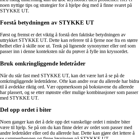
noen nyttige tips og strategier for å hjelpe deg med å finne svaret på
STYKKE UT.
Forstå betydningen av STYKKE UT
Først og fremst er det viktig å forstå den faktiske betydningen av
uttrykket STYKKE UT. Dette kan referere til å fjerne noe fra en større
helhet eller å skille noe ut. Tenk på lignende synonymer eller ord som
passer inn i denne konteksten når du prøver å fylle inn kryssordet.
Bruk omkringliggende ledetråder
Når du står fast med STYKKE UT, kan det være lurt å se på de
omkringliggende ledetrådene. Ofte kan andre svar du allerede har bidra
til å avdekke riktig ord. Vær oppmerksom på bokstavene du allerede
har plassert, og se etter mønstre eller mulige kombinasjoner som passer
med STYKKE UT.
Del opp ordet i biter
Noen ganger kan det å dele opp det vanskelige ordet i mindre biter
være til hjelp. Se på om du kan finne deler av ordet som passer med
andre ledetråder eller ord du allerede har. Dette kan gjøre det lettere å
se sammenhengen og finne løsningen på STYKKE UT.