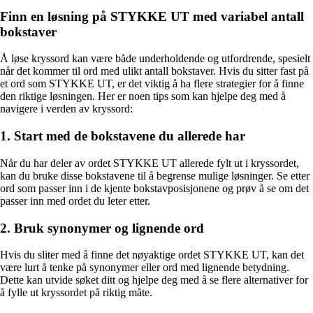
Finn en løsning på STYKKE UT med variabel antall
bokstaver
Å løse kryssord kan være både underholdende og utfordrende, spesielt
når det kommer til ord med ulikt antall bokstaver. Hvis du sitter fast på
et ord som STYKKE UT, er det viktig å ha flere strategier for å finne
den riktige løsningen. Her er noen tips som kan hjelpe deg med å
navigere i verden av kryssord:
1. Start med de bokstavene du allerede har
Når du har deler av ordet STYKKE UT allerede fylt ut i kryssordet,
kan du bruke disse bokstavene til å begrense mulige løsninger. Se etter
ord som passer inn i de kjente bokstavposisjonene og prøv å se om det
passer inn med ordet du leter etter.
2. Bruk synonymer og lignende ord
Hvis du sliter med å finne det nøyaktige ordet STYKKE UT, kan det
være lurt å tenke på synonymer eller ord med lignende betydning.
Dette kan utvide søket ditt og hjelpe deg med å se flere alternativer for
å fylle ut kryssordet på riktig måte.