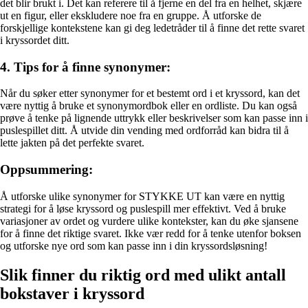
det blir brukt i. Det kan referere til å fjerne en del fra en helhet, skjære
ut en figur, eller ekskludere noe fra en gruppe. Å utforske de
forskjellige kontekstene kan gi deg ledetråder til å finne det rette svaret
i kryssordet ditt.
4. Tips for å finne synonymer:
Når du søker etter synonymer for et bestemt ord i et kryssord, kan det
være nyttig å bruke et synonymordbok eller en ordliste. Du kan også
prøve å tenke på lignende uttrykk eller beskrivelser som kan passe inn i
puslespillet ditt. Å utvide din vending med ordforråd kan bidra til å
lette jakten på det perfekte svaret.
Oppsummering:
Å utforske ulike synonymer for STYKKE UT kan være en nyttig
strategi for å løse kryssord og puslespill mer effektivt. Ved å bruke
variasjoner av ordet og vurdere ulike kontekster, kan du øke sjansene
for å finne det riktige svaret. Ikke vær redd for å tenke utenfor boksen
og utforske nye ord som kan passe inn i din kryssordsløsning!
Slik finner du riktig ord med ulikt antall
bokstaver i kryssord