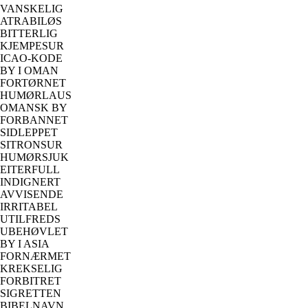
VANSKELIG
ATRABILØS
BITTERLIG
KJEMPESUR
ICAO-KODE
BY I OMAN
FORTØRNET
HUMØRLAUS
OMANSK BY
FORBANNET
SIDLEPPET
SITRONSUR
HUMØRSJUK
EITERFULL
INDIGNERT
AVVISENDE
IRRITABEL
UTILFREDS
UBEHØVLET
BY I ASIA
FORNÆRMET
KREKSELIG
FORBITRET
SIGRETTEN
BIBELNAVN