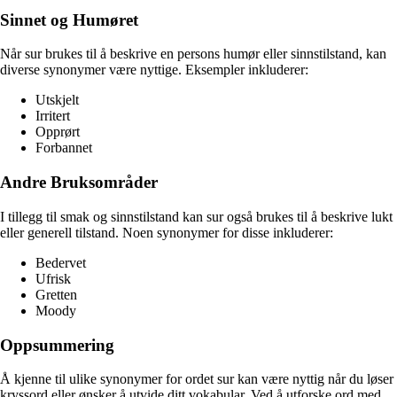
Sinnet og Humøret
Når sur brukes til å beskrive en persons humør eller sinnstilstand, kan
diverse synonymer være nyttige. Eksempler inkluderer:
Utskjelt
Irritert
Opprørt
Forbannet
Andre Bruksområder
I tillegg til smak og sinnstilstand kan sur også brukes til å beskrive lukt
eller generell tilstand. Noen synonymer for disse inkluderer:
Bedervet
Ufrisk
Gretten
Moody
Oppsummering
Å kjenne til ulike synonymer for ordet sur kan være nyttig når du løser
kryssord eller ønsker å utvide ditt vokabular. Ved å utforske ord med