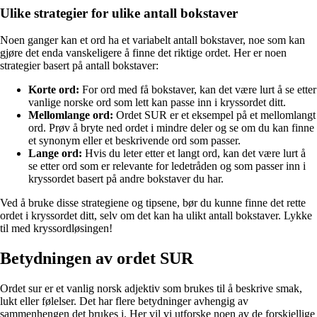
Ulike strategier for ulike antall bokstaver
Noen ganger kan et ord ha et variabelt antall bokstaver, noe som kan
gjøre det enda vanskeligere å finne det riktige ordet. Her er noen
strategier basert på antall bokstaver:
Korte ord:
For ord med få bokstaver, kan det være lurt å se etter
vanlige norske ord som lett kan passe inn i kryssordet ditt.
Mellomlange ord:
Ordet SUR er et eksempel på et mellomlangt
ord. Prøv å bryte ned ordet i mindre deler og se om du kan finne
et synonym eller et beskrivende ord som passer.
Lange ord:
Hvis du leter etter et langt ord, kan det være lurt å
se etter ord som er relevante for ledetråden og som passer inn i
kryssordet basert på andre bokstaver du har.
Ved å bruke disse strategiene og tipsene, bør du kunne finne det rette
ordet i kryssordet ditt, selv om det kan ha ulikt antall bokstaver. Lykke
til med kryssordløsingen!
Betydningen av ordet SUR
Ordet sur er et vanlig norsk adjektiv som brukes til å beskrive smak,
lukt eller følelser. Det har flere betydninger avhengig av
sammenhengen det brukes i. Her vil vi utforske noen av de forskjellige