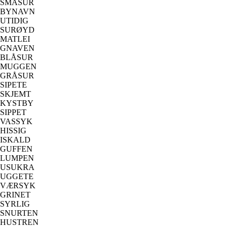
SMÅSUR
BYNAVN
UTIDIG
SURØYD
MATLEI
GNAVEN
BLÅSUR
MUGGEN
GRÅSUR
SIPETE
SKJEMT
KYSTBY
SIPPET
VASSYK
HISSIG
ISKALD
GUFFEN
LUMPEN
USUKRA
UGGETE
VÆRSYK
GRINET
SYRLIG
SNURTEN
HUSTREN