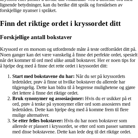
lignende betydninger, kan du berike ditt språk og forståelsen av
forskjellige nyanser i språket.
Finn det riktige ordet i kryssordet ditt
Forskjellige antall bokstaver
Kryssord er en morsom og utfordrende måte å teste ordforrådet ditt på.
Noen ganger kan det være vanskelig å finne det perfekte ordet, spesielt
når det kommer til ord med ulike antall bokstaver. Her er noen tips for
å hjelpe deg med å finne det rette ordet i kryssordet ditt:
Start med bokstavene du har:
Når du ser på kryssordets
ledetråder, prøv å finne ut hvilke bokstaver du allerede har
tilgjengelig. Dette kan bidra til å begrense mulighetene og gjøre
det lettere å finne det riktige ordet.
Bruk synonymer og assosiasjoner:
Hvis du er usikker på et
ord, prøv å tenke på synonymer eller ord som assosieres med
ledetråden. Dette kan hjelpe deg med å komme frem til flere
mulige alternativer.
Se etter felles bokstaver:
Hvis du har noen bokstaver som
allerede er plassert i kryssordet, se etter ord som passer sammen
med disse bokstavene. Dette kan lede deg til det riktige ordet.