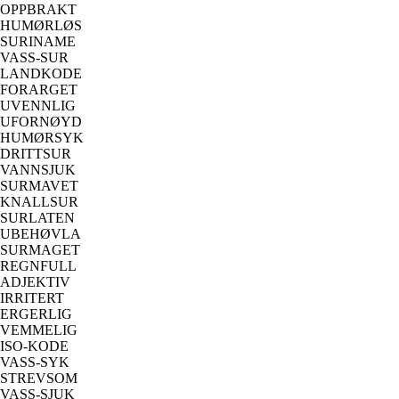
OPPBRAKT
HUMØRLØS
SURINAME
VASS-SUR
LANDKODE
FORARGET
UVENNLIG
UFORNØYD
HUMØRSYK
DRITTSUR
VANNSJUK
SURMAVET
KNALLSUR
SURLATEN
UBEHØVLA
SURMAGET
REGNFULL
ADJEKTIV
IRRITERT
ERGERLIG
VEMMELIG
ISO-KODE
VASS-SYK
STREVSOM
VASS-SJUK