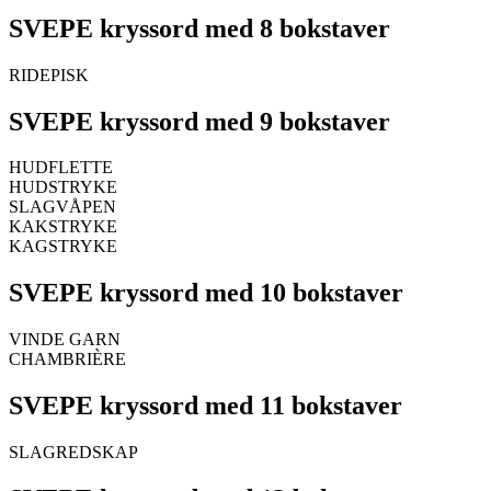
SVEPE kryssord med 8 bokstaver
RIDEPISK
SVEPE kryssord med 9 bokstaver
HUDFLETTE
HUDSTRYKE
SLAGVÅPEN
KAKSTRYKE
KAGSTRYKE
SVEPE kryssord med 10 bokstaver
VINDE GARN
CHAMBRIÈRE
SVEPE kryssord med 11 bokstaver
SLAGREDSKAP