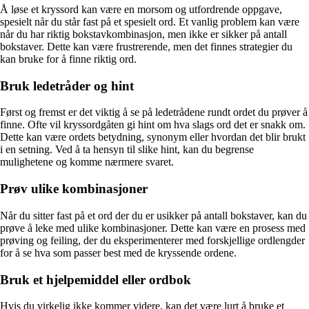
Å løse et kryssord kan være en morsom og utfordrende oppgave,
spesielt når du står fast på et spesielt ord. Et vanlig problem kan være
når du har riktig bokstavkombinasjon, men ikke er sikker på antall
bokstaver. Dette kan være frustrerende, men det finnes strategier du
kan bruke for å finne riktig ord.
Bruk ledetråder og hint
Først og fremst er det viktig å se på ledetrådene rundt ordet du prøver å
finne. Ofte vil kryssordgåten gi hint om hva slags ord det er snakk om.
Dette kan være ordets betydning, synonym eller hvordan det blir brukt
i en setning. Ved å ta hensyn til slike hint, kan du begrense
mulighetene og komme nærmere svaret.
Prøv ulike kombinasjoner
Når du sitter fast på et ord der du er usikker på antall bokstaver, kan du
prøve å leke med ulike kombinasjoner. Dette kan være en prosess med
prøving og feiling, der du eksperimenterer med forskjellige ordlengder
for å se hva som passer best med de kryssende ordene.
Bruk et hjelpemiddel eller ordbok
Hvis du virkelig ikke kommer videre, kan det være lurt å bruke et