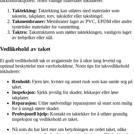
takkonstruksjonen. Noen vanlige materialer inkluderer:
Taktekking:
Taktekking kan utføres med materialer som
takstein, takplater, torv, takskifer eller takshingel.
Takmembraner:
Membraner laget av PVC, EPDM eller andre
syntetiske materialer for vanntetting.
Taktro:
Takstrukturen som støtter taktekkingen, vanligvis laget
av trebjelker eller stål.
Vedlikehold av taket
Et godt vedlikeholdt tak er avgjørende for å sikre lang levetid og
optimal beskyttelse mot værforholdene. Noen tips for takvedlikehold
inkluderer:
Renhold:
Fjern løv, kvister og annet rusk som kan samle seg på
taket.
Inspeksjon:
Sjekk jevnlig for skader, lekkasjer eller løse
takplater.
Reparasjon:
Utfør nødvendige reparasjoner så snart som mulig
for å unngå større skader.
Profesjonell hjelp:
Kontakt en taktekker for å utføre grundig
inspeksjon og vedlikehold av taket.
Nå som du har lært mer om betydningen av ordet taket, ulike