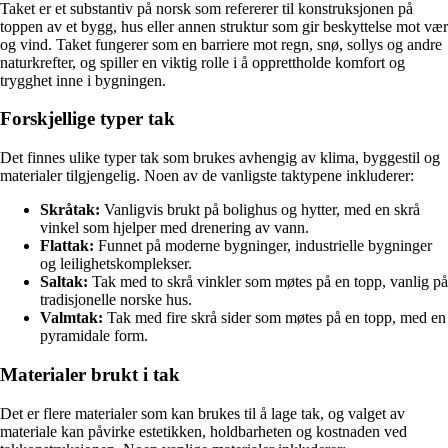
Taket er et substantiv på norsk som refererer til konstruksjonen på
toppen av et bygg, hus eller annen struktur som gir beskyttelse mot vær
og vind. Taket fungerer som en barriere mot regn, snø, sollys og andre
naturkrefter, og spiller en viktig rolle i å opprettholde komfort og
trygghet inne i bygningen.
Forskjellige typer tak
Det finnes ulike typer tak som brukes avhengig av klima, byggestil og
materialer tilgjengelig. Noen av de vanligste taktypene inkluderer:
Skråtak:
Vanligvis brukt på bolighus og hytter, med en skrå
vinkel som hjelper med drenering av vann.
Flattak:
Funnet på moderne bygninger, industrielle bygninger
og leilighetskomplekser.
Saltak:
Tak med to skrå vinkler som møtes på en topp, vanlig på
tradisjonelle norske hus.
Valmtak:
Tak med fire skrå sider som møtes på en topp, med en
pyramidale form.
Materialer brukt i tak
Det er flere materialer som kan brukes til å lage tak, og valget av
materiale kan påvirke estetikken, holdbarheten og kostnaden ved