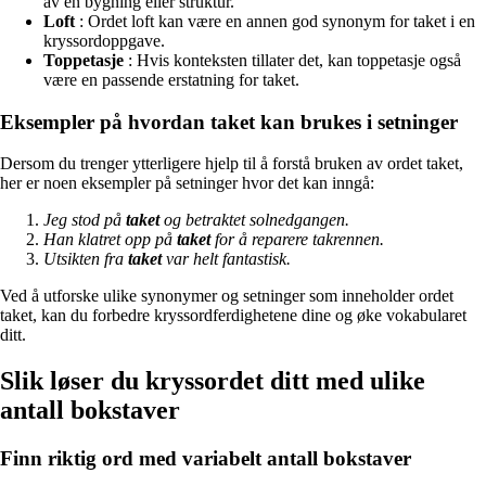
av en bygning eller struktur.
Loft
: Ordet loft kan være en annen god synonym for taket i en
kryssordoppgave.
Toppetasje
: Hvis konteksten tillater det, kan toppetasje også
være en passende erstatning for taket.
Eksempler på hvordan taket kan brukes i setninger
Dersom du trenger ytterligere hjelp til å forstå bruken av ordet taket,
her er noen eksempler på setninger hvor det kan inngå:
Jeg stod på
taket
og betraktet solnedgangen.
Han klatret opp på
taket
for å reparere takrennen.
Utsikten fra
taket
var helt fantastisk.
Ved å utforske ulike synonymer og setninger som inneholder ordet
taket, kan du forbedre kryssordferdighetene dine og øke vokabularet
ditt.
Slik løser du kryssordet ditt med ulike
antall bokstaver
Finn riktig ord med variabelt antall bokstaver