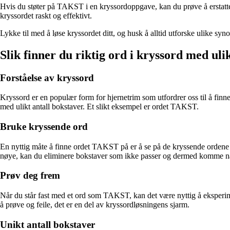
Hvis du støter på TAKST i en kryssordoppgave, kan du prøve å erstatte
kryssordet raskt og effektivt.
Lykke til med å løse kryssordet ditt, og husk å alltid utforske ulike syn
Slik finner du riktig ord i kryssord med uli
Forståelse av kryssord
Kryssord er en populær form for hjernetrim som utfordrer oss til å finn
med ulikt antall bokstaver. Et slikt eksempel er ordet TAKST.
Bruke kryssende ord
En nyttig måte å finne ordet TAKST på er å se på de kryssende ordene 
nøye, kan du eliminere bokstaver som ikke passer og dermed komme n
Prøv deg frem
Når du står fast med et ord som TAKST, kan det være nyttig å eksperim
å prøve og feile, det er en del av kryssordløsningens sjarm.
Unikt antall bokstaver