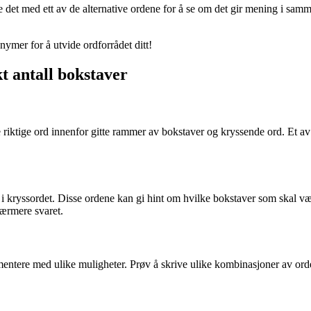
 det med ett av de alternative ordene for å se om det gir mening i sa
onymer for å utvide ordforrådet ditt!
kt antall bokstaver
e riktige ord innenfor gitte rammer av bokstaver og kryssende ord. Et av
i kryssordet. Disse ordene kan gi hint om hvilke bokstaver som skal v
ærmere svaret.
entere med ulike muligheter. Prøv å skrive ulike kombinasjoner av ord