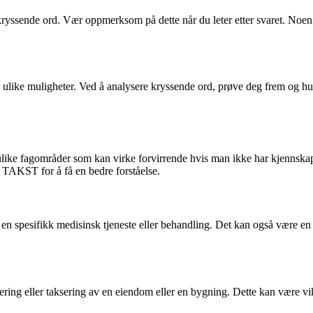
sende ord. Vær oppmerksom på dette når du leter etter svaret. Noen gan
r ulike muligheter. Ved å analysere kryssende ord, prøve deg frem og hus
ulike fagområder som kan virke forvirrende hvis man ikke har kjennskap
t TAKST for å få en bedre forståelse.
for en spesifikk medisinsk tjeneste eller behandling. Det kan også være e
ering eller taksering av en eiendom eller en bygning. Dette kan være vikti