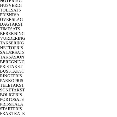
NOTERING
HUSVERDI
TOLLSATS
PRISNIVÅ
OVERSLAG
DAGTAKST
TIMESATS
BEREKNING
VURDERING
TAKSERING
NETTOPRIS
SALÆRSATS
TAKSASJON
BEREGNING
PRISTAKST
BUSSTAKST
RINGEPRIS
PARKOPRIS
TELETAKST
SONETAKST
BOLIGPRIS
PORTOSATS
PRISSKALA
STARTPRIS
FRAKTRATE