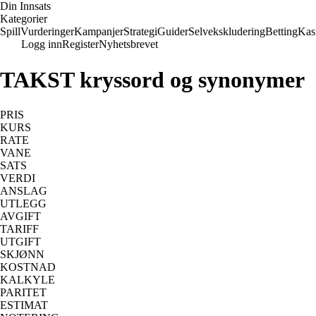
Din Innsats
Kategorier
Spill
Vurderinger
Kampanjer
Strategi
Guider
Selvekskludering
Betting
Kas
Logg inn
Register
Nyhetsbrevet
TAKST kryssord og synonymer
PRIS
KURS
RATE
VANE
SATS
VERDI
ANSLAG
UTLEGG
AVGIFT
TARIFF
UTGIFT
SKJØNN
KOSTNAD
KALKYLE
PARITET
ESTIMAT