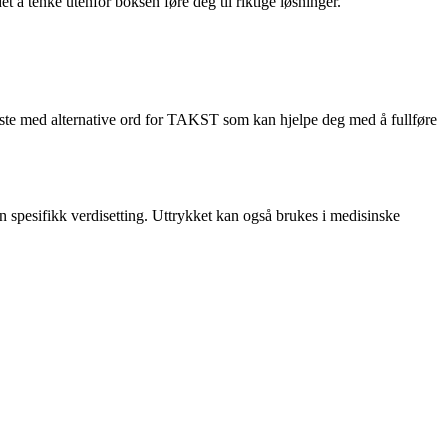
 å tenke utenfor boksen føre deg til riktige løsninger.
n liste med alternative ord for TAKST som kan hjelpe deg med å fullføre
en spesifikk verdisetting. Uttrykket kan også brukes i medisinske